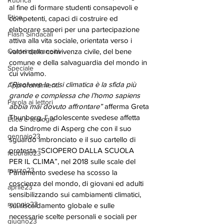
Rubrica
al fine di formare studenti consapevoli e 
Etica
competenti, capaci di costruire ed 
elaborare saperi per una partecipazione 
Flash Sindacali
attiva alla vita sociale, orientata verso i 
Contemporaneità
valori della convivenza civile, del bene 
comune e della salvaguardia del mondo in 
Speciale
cui viviamo. 
“Risolvere la crisi climatica è la sfida più 
Approfondimenti
grande e complessa che l’homo sapiens 
Parola ai lettori
abbia mai dovuto affrontare”
 afferma Greta 
Thunberg, l’ adolescente svedese affetta 
Etica e teologia
da Sindrome di Asperg che con il suo 
gennaio23
sguardo imbronciato e il suo cartello di 
protesta “SCIOPERO DALLA SCUOLA 
febbraio23
PER IL CLIMA”, nel 2018 sulle scale del 
marzo23
Parlamento svedese ha scosso la 
coscienza del mondo, di giovani ed adulti 
aprile23
sensibilizzando sui cambiamenti climatici, 
maggio23
sul riscaldamento globale e sulle 
necessarie scelte personali e sociali per 
giugno23