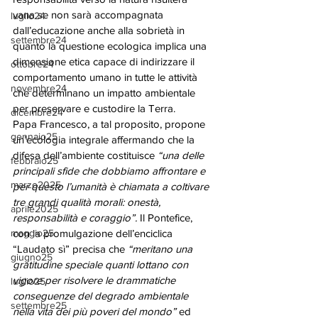
vana se non sarà accompagnata 
luglio24
dall’educazione anche alla sobrietà in 
settembre24
quanto la questione ecologica implica una 
dimensione etica capace di indirizzare il 
ottobre24
comportamento umano in tutte le attività 
novembre24
che determinano un impatto ambientale 
per preservare e custodire la Terra. 
dicembre24
Papa Francesco, a tal proposito, propone 
gennaio25
un’ecologia integrale affermando che la 
difesa dell’ambiente costituisce 
“una delle 
febbraio25
principali sfide che dobbiamo affrontare e 
marzo2025
per questo l’umanità è chiamata a coltivare 
tre grandi qualità morali: onestà, 
aprile2025
responsabilità e coraggio”.
 Il Pontefice, 
maggio25
con la promulgazione dell’enciclica 
“Laudato sì” precisa che 
“meritano una 
giugno25
gratitudine speciale quanti lottano con 
vigore per risolvere le drammatiche 
luglio25
conseguenze del degrado ambientale 
settembre25
nella vita dei più poveri del mondo”
 ed 