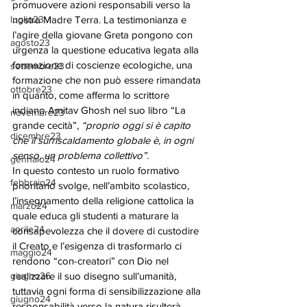
promuovere azioni responsabili verso la 
luglio23
nostra Madre Terra. La testimonianza e 
l’agire della giovane Greta pongono con 
agosto23
urgenza la questione educativa legata alla 
formazione di coscienze ecologiche, una 
settembre23
formazione che non può essere rimandata 
ottobre23
in quanto, come afferma lo scrittore 
indiano Amitav Ghosh nel suo libro “La 
novembre23
grande cecità”, 
“proprio oggi si è capito 
dicembre23
che il surriscaldamento globale è, in ogni 
senso, un problema collettivo”. 
gennaio24
In questo contesto un ruolo formativo 
febbraio24
prioritario svolge, nell’ambito scolastico, 
l’insegnamento della religione cattolica la 
marzo24
quale educa gli studenti a maturare la 
aprile24
consapevolezza che il dovere di custodire 
il Creato e l’esigenza di trasformarlo ci 
maggio24
rendono “con-creatori” con Dio nel 
giugno26
realizzare il suo disegno sull’umanità, 
tuttavia ogni forma di sensibilizzazione alla 
giugno24
responsabilità verso la natura risulterà 