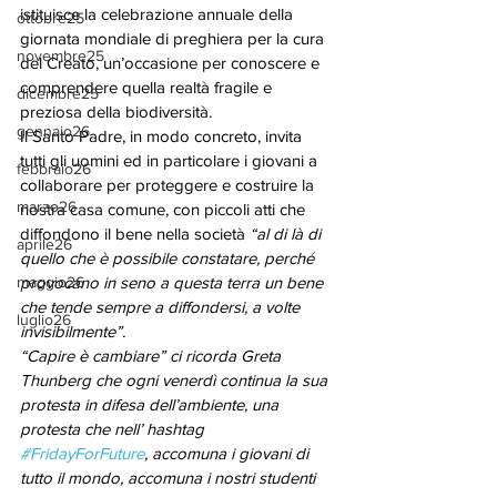
istituisce la celebrazione annuale della 
ottobre25
giornata mondiale di preghiera per la cura 
novembre25
del Creato, un’occasione per conoscere e 
comprendere quella realtà fragile e 
dicembre25
preziosa della biodiversità. 
gennaio26
Il Santo Padre, in modo concreto, invita 
tutti gli uomini ed in particolare i giovani a 
febbraio26
collaborare per proteggere e costruire la 
marzo26
nostra casa comune, con piccoli atti che 
diffondono il bene nella società 
“al di là di 
aprile26
quello che è possibile constatare, perché 
maggio26
provocano in seno a questa terra un bene 
che tende sempre a diffondersi, a volte 
luglio26
invisibilmente”.
“Capire è cambiare” ci ricorda Greta 
Thunberg che ogni venerdì continua la sua 
protesta in difesa dell’ambiente, una 
protesta che nell’ hashtag 
#FridayForFuture
, accomuna i giovani di 
tutto il mondo, accomuna i nostri studenti 