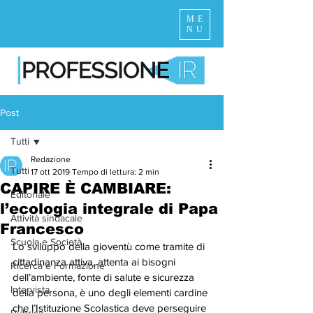
ME
NU
Post
Tutti
Redazione
Tutti
17 ott 2019
Tempo di lettura: 2 min
CAPIRE È CAMBIARE:
Editoriale
l’ecologia integrale di Papa
Attività sindacale
Francesco
Scuola e Società
Lo sviluppo della gioventù come tramite di 
cittadinanza attiva, attenta ai bisogni 
Ricerca e Formazione
dell’ambiente, fonte di salute e sicurezza 
Intervista
della persona, è uno degli elementi cardine 
che l’Istituzione Scolastica deve perseguire 