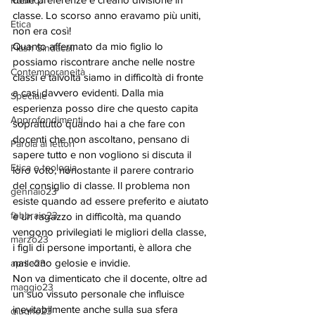
Rubrica
classe. Lo scorso anno eravamo più uniti, 
Etica
non era così!
Quanto affermato da mio figlio lo 
Flash Sindacali
possiamo riscontrare anche nelle nostre 
Contemporaneità
classi e talvolta siamo in difficoltà di fronte 
a casi davvero evidenti. Dalla mia 
Speciale
esperienza posso dire che questo capita 
Approfondimenti
soprattutto quando hai a che fare con 
docenti che non ascoltano, pensano di 
Parola ai lettori
sapere tutto e non vogliono si discuta il 
Etica e teologia
loro voto, nonostante il parere contrario 
del consiglio di classe. Il problema non 
gennaio23
esiste quando ad essere preferito e aiutato 
febbraio23
è un ragazzo in difficoltà, ma quando 
vengono privilegiati le migliori della classe, 
marzo23
i figli di persone importanti, è allora che 
nascono gelosie e invidie.
aprile23
Non va dimenticato che il docente, oltre ad 
maggio23
un suo vissuto personale che influisce 
inevitabilmente anche sulla sua sfera 
giugno23