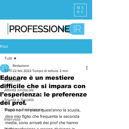
ME
NU
Post
Tutti
Redazione
Tutti
22 feb 2022
Tempo di lettura: 2 min
Educare è un mestiere
Editoriale
difficile che si impara con
Attività sindacale
l’esperienza: le preferenze
Scuola e Società
dei prof.
Ricerca e Formazione
Papà non mi piace quest’anno la scuola, 
dice mio figlio che frequenta la seconda 
Intervista
media, sono arrivati dei prof che hanno 
delle preferenze e creano divisione in 