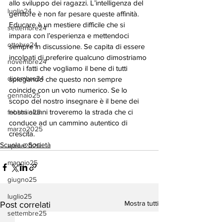
allo sviluppo dei ragazzi. L’intelligenza del 
luglio24
genitore è non far pesare queste affinità. 
Educare è un mestiere difficile che si 
settembre24
impara con l’esperienza e mettendoci 
ottobre24
sempre in discussione. Se capita di essere 
incolpati di preferire qualcuno dimostriamo 
novembre24
con i fatti che vogliamo il bene di tutti 
dicembre24
spiegando che questo non sempre 
coincide con un voto numerico. Se lo 
gennaio25
scopo del nostro insegnare è il bene dei 
nostri alunni troveremo la strada che ci 
febbraio25
conduce ad un cammino autentico di 
marzo2025
crescita.
Scuola e Società
aprile2025
maggio25
giugno25
luglio25
Mostra tutti
Post correlati
settembre25