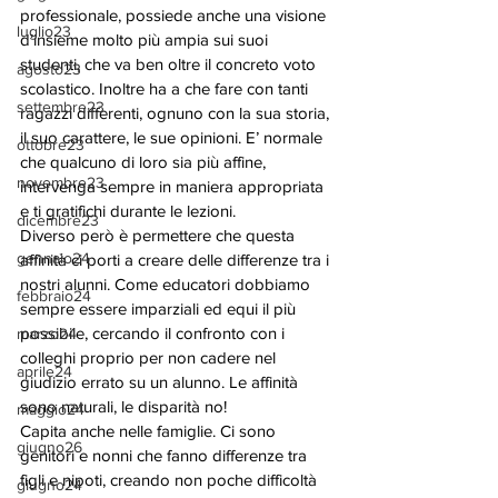
professionale, possiede anche una visione 
luglio23
d’insieme molto più ampia sui suoi 
studenti, che va ben oltre il concreto voto 
agosto23
scolastico. Inoltre ha a che fare con tanti 
settembre23
ragazzi differenti, ognuno con la sua storia, 
il suo carattere, le sue opinioni. E’ normale 
ottobre23
che qualcuno di loro sia più affine, 
novembre23
intervenga sempre in maniera appropriata 
e ti gratifichi durante le lezioni.
dicembre23
Diverso però è permettere che questa 
gennaio24
affinità ci porti a creare delle differenze tra i 
nostri alunni. Come educatori dobbiamo 
febbraio24
sempre essere imparziali ed equi il più 
possibile, cercando il confronto con i 
marzo24
colleghi proprio per non cadere nel 
aprile24
giudizio errato su un alunno. Le affinità 
sono naturali, le disparità no!
maggio24
Capita anche nelle famiglie. Ci sono 
giugno26
genitori e nonni che fanno differenze tra 
figli e nipoti, creando non poche difficoltà 
giugno24