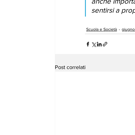
anche importa
sentirsi a pr
Esami di maturità 20
Scuola e Società
giugn
Post correlati