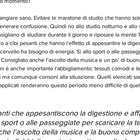
to momento?
ngiare sano. Evitare le maratone di studio che hanno solo 
generare confusione. Quindi no allo studio notturno e allo 
sigliano di studiare durante il giorno e riposare la mente 
o a cibi pesanti che hanno l’effetto di appesantire la dige
l cervello ha bisogno di energia. Sì allo sport o alle passeg
. Consigliato anche l’ascolto della musica e un po’ di buo
ami è anche importante l’abbigliamento: tessuti comodi e l
io ma comunque consoni alla situazione. Quelli elencati so
pplicati renderanno questo periodo meno difficile di quel
anti che appesantiscono la digestione e affa
 sport o alle passeggiate per scaricare la t
nche l’ascolto della musica e la buona comp