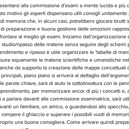
entarsi alla commissione d’esami a mente lucida e più dis
o motivo gli esperti dispensano utili consigli unitamente a
ti di memoria che, in alcuni casi, potrebbero giocare brutti 
x di preparazione e buona gestione delle emozioni rappre
rontare al meglio gli esami. Iniziamo dall’organizzazione d
o studio/ripasso delle materie senza seguire degli schemi p
endimento e ripasso è utile organizzare le ‘tabelle di marci
uire equamente le materie scientifiche e umanistiche nell
à anche da supporto la creazione delle mappe concettuali 
principali, piano piano si arriverà al dettaglio dell’argome
 parole chiave, sarà di aiuto la sottolineatura con le penn
pprendimento, per memorizzare ancor di più i concetti e, a
i a parlare davanti alla commissione esaminatrice, sarà util
avanti un familiare, un amico, o guardandosi allo specchio
a rompere il ghiaccio e superare i possibili vuoti di memor
proprio una buona consigliera. Come arrivare quindi prepa