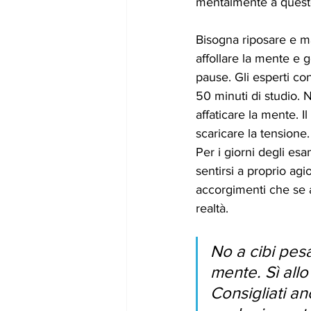
mentalmente a ques
Bisogna riposare e ma
affollare la mente e 
pause. Gli esperti con
50 minuti di studio. N
affaticare la mente. I
scaricare la tensione
Per i giorni degli es
sentirsi a proprio ag
accorgimenti che se a
realtà.
No a cibi pes
mente. Sì allo
Consigliati a