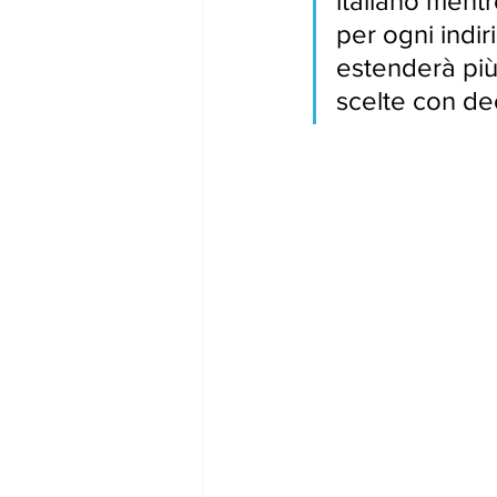
italiano mentr
gennaio24
febbraio24
marz
per ogni indir
estenderà più 
scelte con dec