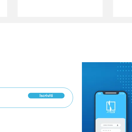
 Newsletter
Esami di riparazione
Ore
2026: l'importanza del
lug
metodo e del supporto
ced
emotivo del docente
qua
Iscriviti
res