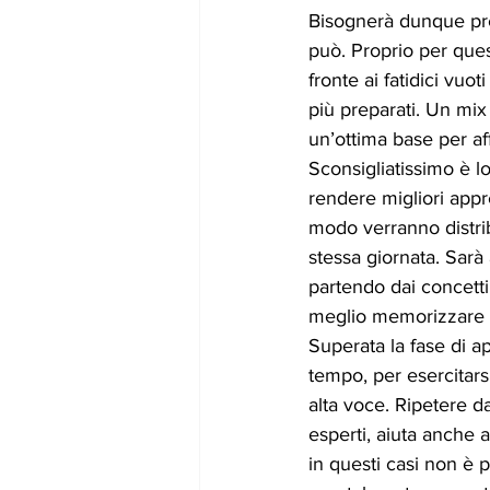
Bisognerà dunque pres
può. Proprio per quest
fronte ai fatidici vuo
più preparati. Un mi
un’ottima base per aff
Sconsigliatissimo è l
rendere migliori appr
modo verranno distrib
stessa giornata. Sar
partendo dai concetti 
meglio memorizzare le
Superata la fase di a
tempo, per esercitars
alta voce. Ripetere d
esperti, aiuta anche 
in questi casi non è 