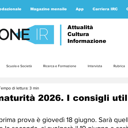
redazionale
Magazine mensile
App
Carriera IRC
Attualità
Cultura
Informazione
Scuola e Società
Ricerca e Formazione
Intervista
Rubrica
Tempo di lettura: 3 min
Approfondimenti
Parola ai lettori
Etica e teologia
gennaio23
aturità 2026. I consigli util
3
luglio23
agosto23
settembre23
ottobre23
nov
prima prova è giovedì 18 giugno. Sarà quell