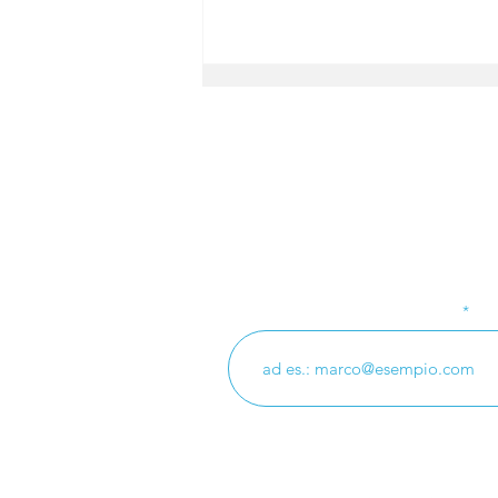
Iscriviti alla nostra
L’esempio di Alberto
Manzi “La scuola
Inserisci il tuo indirizzo email
insegna a pensare non
insegna pensieri”