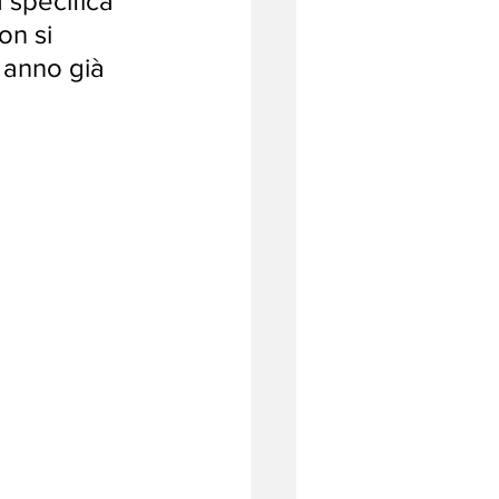
 specifica 
on si 
 anno già 