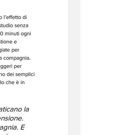
l’effetto di 
studio senza 
10 minuti ogni 
stione e 
giate per 
na compagnia. 
eggeri per 
no dei semplici 
lo che è in 
ticano la 
ensione. 
agnia. E 