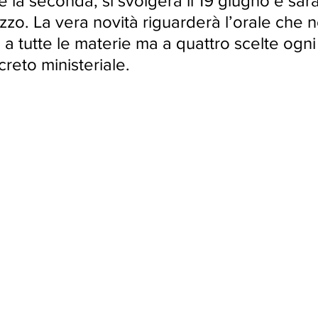
e la seconda, si svolgerà il 19 giugno e sarà
o24
aprile24
maggio24
izzo. La vera novità riguarderà l’orale che n
a tutte le materie ma a quattro scelte ogni
reto ministeriale.