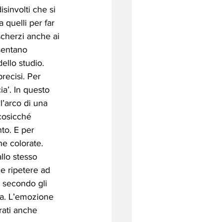
involti che si 
 quelli per far 
scherzi anche ai 
sentano 
ello studio. 
recisi. Per 
a’. In questo 
’arco di una 
cosicché 
nto. E per 
e colorate. 
llo stesso 
e ripetere ad 
, secondo gli 
ia. L’emozione 
rati anche 