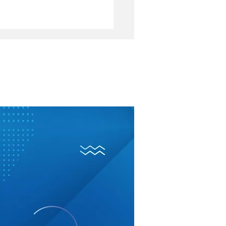
 eccedenti: perché a
lio-agosto escono dal
olino NoiPA (e
ndo, invece,
tano…)