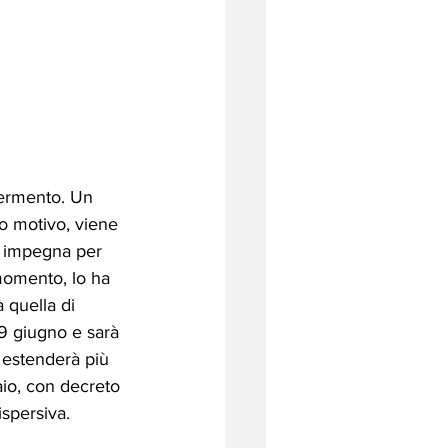
fermento. Un 
o motivo, viene 
i impegna per 
momento, lo ha 
 quella di 
 19 giugno e sarà 
i estenderà più 
aio, con decreto 
ispersiva.