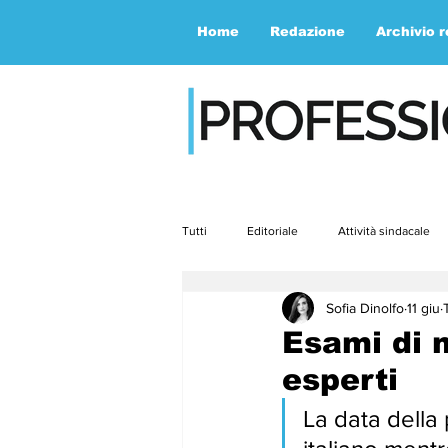
Home
Redazione
Archivio 
Tutti
Editoriale
Attività sindacale
Sofia Dinolfo
11 giu
Contemporaneità
Speciale
Esami di m
esperti
aprile23
maggio23
giugno2
La data della 