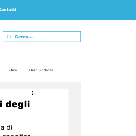
Contatti
Etica
Flash Sindacali
febbraio23
marzo23
i degli
embre23
dicembre23
a di 