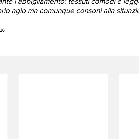
nte l’abbigliamento: tessuti comodi e legge
oprio agio ma comunque consoni alla situazi
26
o26