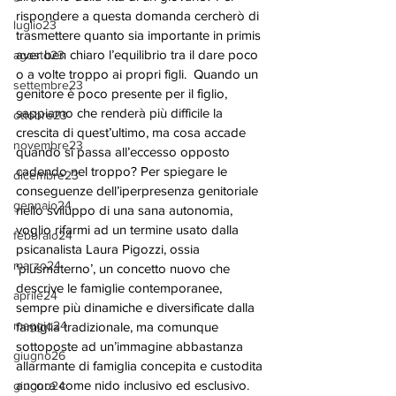
rispondere a questa domanda cercherò di 
luglio23
trasmettere quanto sia importante in primis 
aver ben chiaro l’equilibrio tra il dare poco 
agosto23
o a volte troppo ai propri figli.  Quando un 
settembre23
genitore è poco presente per il figlio, 
sappiamo che renderà più difficile la 
ottobre23
crescita di quest’ultimo, ma cosa accade 
novembre23
quando si passa all’eccesso opposto 
cadendo nel troppo? Per spiegare le 
dicembre23
conseguenze dell’iperpresenza genitoriale 
gennaio24
nello sviluppo di una sana autonomia, 
voglio rifarmi ad un termine usato dalla 
febbraio24
psicanalista Laura Pigozzi, ossia 
marzo24
‘plusmaterno’, un concetto nuovo che 
descrive le famiglie contemporanee, 
aprile24
sempre più dinamiche e diversificate dalla 
maggio24
famiglia tradizionale, ma comunque 
sottoposte ad un’immagine abbastanza 
giugno26
allarmante di famiglia concepita e custodita 
ancora come nido inclusivo ed esclusivo. 
giugno24