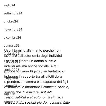
luglio24
settembre24
ottobre24
novembre24
dicembre24
gennaio25
Uso il termine allarmante perché non 
febbraio25
lavorare sull’autonomia degli individui 
rischia di creare un danno a livello 
marzo2025
individuale, ma anche sociale. A tal 
aprile2025
proposito Laura Pigozzi, nel tentativo di 
indagare il rapporto tra gli effetti della 
maggio25
dipendenza materna e la capacità dei figli 
giugno25
di adattarsi e affrontare il contesto sociale, 
spiega che 
“…educare i figli alla 
luglio25
responsabilità e all’autonomia significa 
settembre25
crescere una società più democratica, fatta 