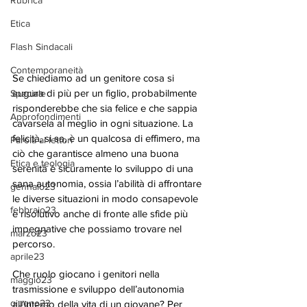
Rubrica
Etica
Flash Sindacali
Contemporaneità
Se chiediamo ad un genitore cosa si 
augura di più per un figlio, probabilmente 
Speciale
risponderebbe che sia felice e che sappia 
Approfondimenti
cavarsela al meglio in ogni situazione. La 
felicità, si sa, è un qualcosa di effimero, ma 
Parola ai lettori
ciò che garantisce almeno una buona 
Etica e teologia
serenità è sicuramente lo sviluppo di una 
sana autonomia, ossia l’abilità di affrontare 
gennaio23
le diverse situazioni in modo consapevole 
febbraio23
e risolutivo anche di fronte alle sfide più 
impegnative che possiamo trovare nel 
marzo23
percorso.  
aprile23
Che ruolo giocano i genitori nella 
maggio23
trasmissione e sviluppo dell’autonomia 
giugno23
all’interno della vita di un giovane? Per 