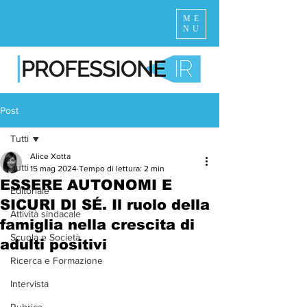
ME
NU
Post
Tutti
Alice Xotta
Tutti
15 mag 2024
Tempo di lettura: 2 min
ESSERE AUTONOMI E
Editoriale
SICURI DI SÉ. Il ruolo della
Attività sindacale
famiglia nella crescita di
Scuola e Società
adulti positivi
Ricerca e Formazione
Intervista