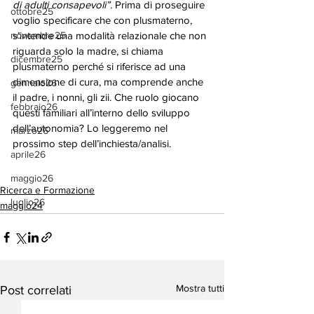
di adulti consapevoli”.
 Prima di proseguire 
ottobre25
voglio specificare che con plusmaterno, 
novembre25
s’intende una modalità relazionale che non 
riguarda solo la madre, si chiama 
dicembre25
plusmaterno perché si riferisce ad una 
dimensione di cura, ma comprende anche 
gennaio26
il padre, i nonni, gli zii. Che ruolo giocano 
febbraio26
questi familiari all’interno dello sviluppo 
dell’autonomia? Lo leggeremo nel 
marzo26
prossimo step dell’inchiesta/analisi.
aprile26
maggio26
Ricerca e Formazione
luglio26
maggio24
Mostra tutti
Post correlati