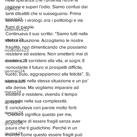
ragione e superi l’odio. Siamo confusi dai 
luglio23
tanti dibattiti che si susseguono. Prima 
agosto23
avevamo i virologi, ora i politologi e via 
fiumi di parole.
settembre23
Continuava il suo scritto: “Siamo tutti nella 
ottobre23
stessa situazione. Accogliamo le nostre 
fragilità, non dimenticando che possiamo 
novembre23
resistere ed esistere. Non smetterò mai di 
crederci, di sorridere alla vita, ai sogni. E 
dicembre23
nonostante il futuro si prospetti difficile, 
gennaio24
vuoto, buio, aggrappiamoci alla felicità”. Si, 
siamo tutti nella stessa situazione e un po’ 
febbraio24
alla deriva. Ma vogliamo imparare ad 
marzo24
esistere e resistere, vivendo il tempo 
presente nella sua complessità.
aprile24
E concludeva con parole molto forti: 
maggio24
“Credere significa questo per me, 
ammettere di essere fragili senza aver 
giugno26
paura che ti giudichino. Perché in un 
giugno24
mondo come questo essere fragili può 