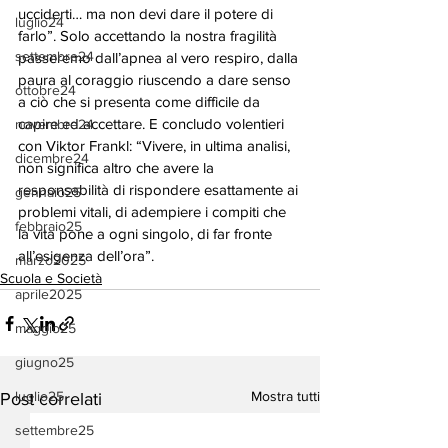
ucciderti… ma non devi dare il potere di 
luglio24
farlo”. Solo accettando la nostra fragilità 
settembre24
passeremo dall’apnea al vero respiro, dalla 
paura al coraggio riuscendo a dare senso 
ottobre24
a ciò che si presenta come difficile da 
capire ed accettare. E concludo volentieri 
novembre24
con Viktor Frankl: “Vivere, in ultima analisi, 
dicembre24
non significa altro che avere la 
responsabilità di rispondere esattamente ai 
gennaio25
problemi vitali, di adempiere i compiti che 
febbraio25
la vita pone a ogni singolo, di far fronte 
all’esigenza dell’ora”.
marzo2025
Scuola e Società
aprile2025
maggio25
giugno25
luglio25
Mostra tutti
Post correlati
settembre25