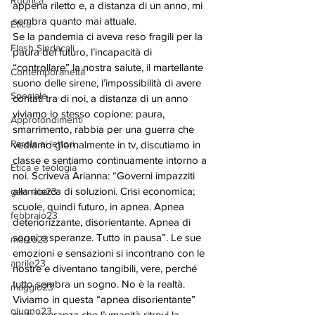
Rubrica
appena riletto e, a distanza di un anno, mi 
sembra quanto mai attuale.
Etica
Se la pandemia ci aveva reso fragili per la 
Flash Sindacali
paura del futuro, l’incapacità di 
“controllare” la nostra salute, il martellante 
Contemporaneità
suono delle sirene, l’impossibilità di avere 
Speciale
contati tra di noi, a distanza di un anno 
viviamo lo stesso copione: paura, 
Approfondimenti
smarrimento, rabbia per una guerra che 
Parola ai lettori
vediamo giornalmente in tv, discutiamo in 
classe e sentiamo continuamente intorno a 
Etica e teologia
noi. Scriveva Arianna: “Governi impazziti 
alla ricerca di soluzioni. Crisi economica; 
gennaio23
scuole, quindi futuro, in apnea. Apnea 
febbraio23
deteriorizzante, disorientante. Apnea di 
sogni e speranze. Tutto in pausa”. Le sue 
marzo23
emozioni e sensazioni si incontrano con le 
aprile23
nostre e diventano tangibili, vere, perché 
tutto sembra un sogno. No è la realtà. 
maggio23
Viviamo in questa “apnea disorientante” 
giugno23
nella speranza che l’umanità ritrovi la 