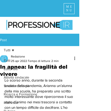
ME
NU
Post
Tutti
Redazione
Tutti
25 apr 2022
Tempo di lettura: 2 min
In apnea: la fragilità del
Editoriale
vivere
Attività sindacale
Lo scorso anno, durante la seconda 
ondata della pandemia, Arianna un’alunna 
Scuola e Società
della mia scuola, ha preparato uno scritto 
Ricerca e Formazione
molto interessante dove ripercorreva il suo 
stato d’animo nei mesi trascorsi a contatto 
Intervista
con un tempo difficile da decifrare. L’ho 