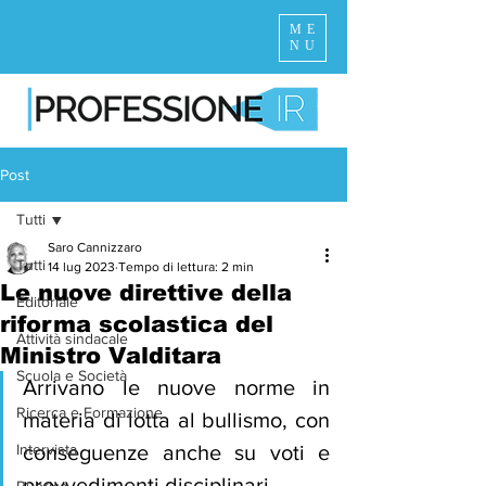
ME
NU
Post
Tutti
Saro Cannizzaro
Tutti
14 lug 2023
Tempo di lettura: 2 min
Le nuove direttive della
Editoriale
riforma scolastica del
Attività sindacale
Ministro Valditara
Scuola e Società
Arrivano le nuove norme in 
Ricerca e Formazione
materia di lotta al bullismo, con 
Intervista
conseguenze anche su voti e 
provvedimenti disciplinari.