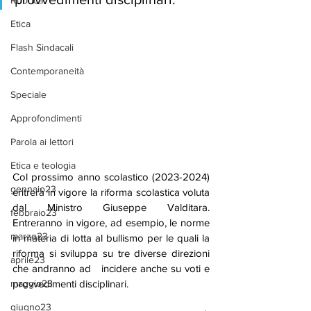
Rubrica
Etica
Flash Sindacali
Contemporaneità
Speciale
Approfondimenti
Parola ai lettori
Etica e teologia
Col prossimo anno scolastico (2023-2024) 
gennaio23
entrerà in vigore la riforma scolastica voluta 
dal Ministro Giuseppe Valditara.  
febbraio23
Entreranno in vigore, ad esempio, le norme   
marzo23
in materia di lotta al bullismo per le quali la 
riforma si sviluppa su tre diverse direzioni 
aprile23
che andranno ad   incidere anche su voti e 
provvedimenti disciplinari.
maggio23
giugno23