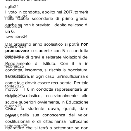
luglio24
Il voto in condotta, abolito nel 2017, tornerà 
settembre24
nelle scuole secondarie di primo grado, 
anche se non è previsto   debito nel caso di 
ottobre24
un 6.
novembre24
Dal prossimo anno scolastico si potrà 
non 
dicembre24
promuovere
 lo studente con 5 in condotta 
gennaio25
colpevole di gravi e reiterate violazioni del 
Regolamento di Istituto. Con il 5 in 
febbraio25
condotta, insomma, si rischia la bocciatura, 
il 6 costituirà, in ogni caso, un’insufficienza e 
marzo2025
come tale dovrà essere recuperata. Per tale 
aprile2025
motivo   il 6 in condotta rappresenterà un 
debito scolastico, eccezionalmente alle 
maggio25
scuole superiori ovviamente, in Educazione 
giugno25
Civica: lo studente dovrà, quindi, dare 
prova della sua conoscenza dei valori 
luglio25
costituzionali e di cittadinanza nell’esame 
settembre25
riparatore che si terrà a settembre se non 