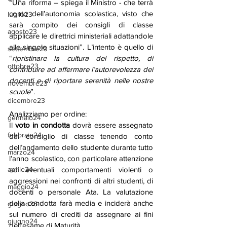
“Una riforma – spiega il Ministro - che terrà   
conto dell’autonomia scolastica, visto che 
luglio23
sarà compito dei consigli di classe 
agosto23
applicare le direttrici ministeriali adattandole 
alle singole situazioni”. L’intento è quello di 
settembre23
“
ripristinare la cultura del rispetto, di 
ottobre23
contribuire ad affermare l’autorevolezza dei 
docenti e di riportare serenità nelle nostre 
novembre23
scuole
”.
dicembre23
Analizziamo per ordine:
gennaio24
Il 
voto in condotta
 dovrà essere assegnato 
febbraio24
dal consiglio di classe tenendo conto 
dell’andamento dello studente durante tutto 
marzo24
l’anno scolastico, con particolare attenzione 
ad eventuali comportamenti violenti o 
aprile24
aggressioni nei confronti di altri studenti, di 
maggio24
docenti o personale Ata. La valutazione 
della condotta farà media e inciderà anche 
giugno26
sul numero di crediti da assegnare ai fini 
giugno24
dell’esame di Maturità.