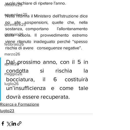
vuole rischiare di ripetere l’anno.
ottobre25
novembre25
Nella riforma il Ministero dell’Istruzione dice 
no alle sospensioni, quelle che, nella 
dicembre25
sostanza, comportano   l’allontanamento 
gennaio26
dalla scuola. Il provvedimento estremo 
viene ritenuto inadeguato perché “spesso 
febbraio26
rischia di avere   conseguenze negative”.
marzo26
Dal prossimo anno, con il 5 in 
aprile26
condotta si rischia la 
maggio26
bocciatura, il 6 costituirà 
luglio26
un’insufficienza e come tale 
dovrà essere recuperata. 
Ricerca e Formazione
luglio23