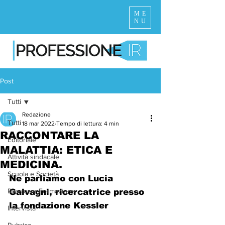
ME
NU
Post
Tutti
Redazione
Tutti
18 mar 2022
Tempo di lettura: 4 min
RACCONTARE LA
Editoriale
MALATTIA: ETICA E
Attività sindacale
MEDICINA.
Scuola e Società
Ne parliamo con Lucia 
Ricerca e Formazione
Galvagni, ricercatrice presso 
la fondazione Kessler 
Intervista