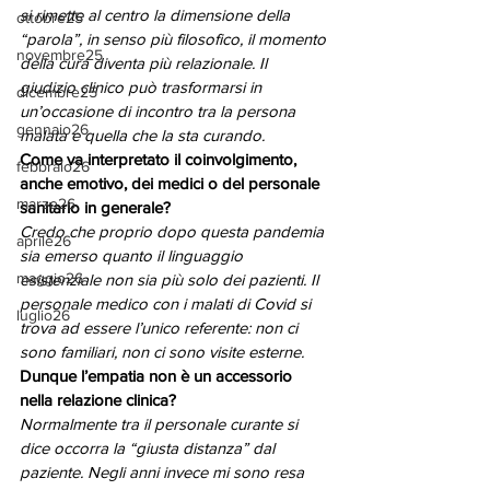
si rimette al centro la dimensione della 
ottobre25
“parola”, in senso più filosofico, il momento 
novembre25
della cura diventa più relazionale. Il 
giudizio clinico può trasformarsi in 
dicembre25
un’occasione di incontro tra la persona 
gennaio26
malata e quella che la sta curando.
Come va interpretato il coinvolgimento, 
febbraio26
anche emotivo, dei medici o del personale 
marzo26
sanitario in generale?
Credo che proprio dopo questa pandemia 
aprile26
sia emerso quanto il linguaggio 
maggio26
esistenziale non sia più solo dei pazienti. Il 
personale medico con i malati di Covid si 
luglio26
trova ad essere l’unico referente: non ci 
sono familiari, non ci sono visite esterne.
Dunque l’empatia non è un accessorio 
nella relazione clinica?
Normalmente tra il personale curante si 
dice occorra la “giusta distanza” dal 
paziente. Negli anni invece mi sono resa 