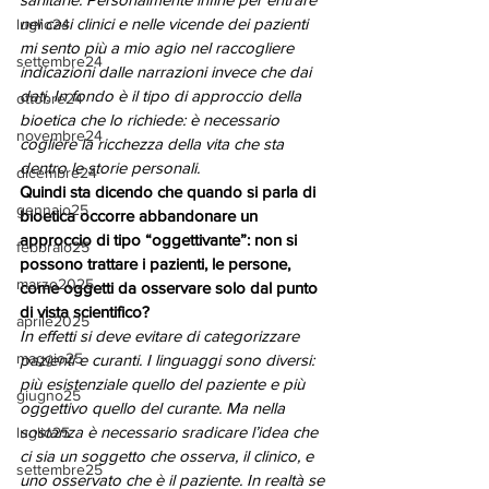
nei casi clinici e nelle vicende dei pazienti 
luglio24
mi sento più a mio agio nel raccogliere 
settembre24
indicazioni dalle narrazioni invece che dai 
dati. In fondo è il tipo di approccio della 
ottobre24
bioetica che lo richiede: è necessario 
novembre24
cogliere la ricchezza della vita che sta 
dentro le storie personali.
dicembre24
Quindi sta dicendo che quando si parla di 
gennaio25
bioetica occorre abbandonare un 
approccio di tipo “oggettivante”: non si 
febbraio25
possono trattare i pazienti, le persone, 
marzo2025
come oggetti da osservare solo dal punto 
di vista scientifico?
aprile2025
In effetti si deve evitare di categorizzare 
maggio25
pazienti e curanti. I linguaggi sono diversi: 
più esistenziale quello del paziente e più 
giugno25
oggettivo quello del curante. Ma nella 
sostanza è necessario sradicare l’idea che 
luglio25
ci sia un soggetto che osserva, il clinico, e 
settembre25
uno osservato che è il paziente. In realtà se 