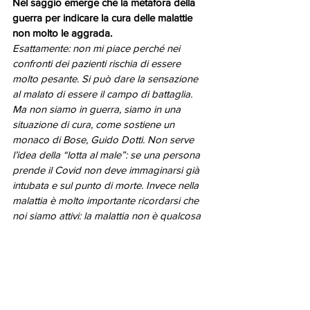
Nel saggio emerge che la metafora della 
guerra per indicare la cura delle malattie 
non molto le aggrada.
Esattamente: non mi piace perché nei 
confronti dei pazienti rischia di essere 
molto pesante. Si può dare la sensazione 
al malato di essere il campo di battaglia. 
Ma non siamo in guerra, siamo in una 
situazione di cura, come sostiene un 
monaco di Bose, Guido Dotti. Non serve 
l’idea della “lotta al male”: se una persona 
prende il Covid non deve immaginarsi già 
intubata e sul punto di morte. Invece nella 
malattia è molto importante ricordarsi che 
noi siamo attivi: la malattia non è qualcosa 
che passa attraverso chi la vive e lo lascia 
in una condizione di passività. È 
fondamentale pensare che il tempo di 
malattia è un tempo di vita. Preferisco la 
metafora della resistenza a quella della 
guerra.