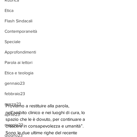
Rubrica
Etica
Flash Sindacali
Contemporaneità
Speciale
Approfondimenti
Parola ai lettori
Etica e teologia
gennaio23
febbraio23
marzo23
Proviamo a restituire alla parola, 
nell’ambito clinico e nei luoghi di cura, lo 
aprile23
spazio che le è dovuto, per continuare a 
maggio23
crescere in consapevolezza e umanità”. 
Sono le due ultime righe del recente 
giugno23