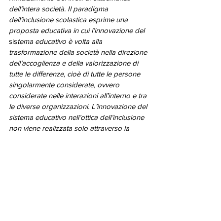
dell’intera società. Il paradigma 
dell’inclusione scolastica esprime una 
proposta educativa in cui l’innovazione del
sis
tema educativo è volta alla 
trasformazione della società nella direzione 
dell’accoglienza e della valorizzazione di 
tutte le differenze, cioè di tutte le persone 
singolarmente considerate, ovvero 
considerate nelle interazioni all’interno e tra 
le diverse organizzazioni. L’innovazione del 
sistema educativo nell’ottica dell’inclusione 
non viene realizzata solo attraverso la 
predisposizione di misure speciali rivolte 
agli alunni con BES e inserite nelle 
programmazioni individualizzate e 
personalizzate (PEI e PDP); essa prevede 
soprattutto la realizzazione di un’azione di 
sistema, articolata e complessa basata 
sull’innovazione interna ed esterna alla 
scuola. L’inclusione scolastica è oggi un 