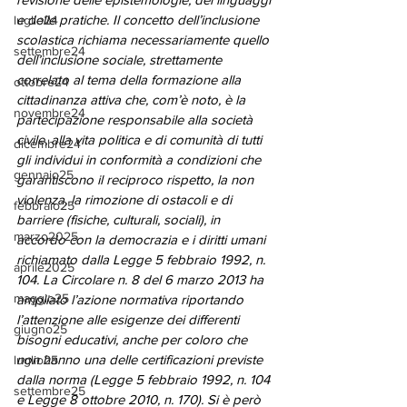
e delle pratiche. Il concetto dell’inclusione 
luglio24
scolastica richiama necessariamente quello 
settembre24
dell’inclusione sociale, strettamente 
correlato al tema della formazione alla 
ottobre24
cittadinanza attiva che, com’è noto, è la 
novembre24
partecipazione responsabile alla società 
civile, alla vita politica e di comunità di tutti 
dicembre24
gli individui in conformità a condizioni che 
gennaio25
garantiscono il reciproco rispetto, la non 
violenza, la rimozione di ostacoli e di 
febbraio25
barriere (fisiche, culturali, sociali), in 
marzo2025
accordo con la democrazia e i diritti umani 
richiamato dalla Legge 5 febbraio 1992, n. 
aprile2025
104. La Circolare n. 8 del 6 marzo 2013 ha 
maggio25
ampliato l’azione normativa riportando 
l’attenzione alle esigenze dei differenti 
giugno25
bisogni educativi, anche per coloro che 
non hanno una delle certificazioni previste 
luglio25
dalla norma (Legge 5 febbraio 1992, n. 104 
settembre25
e Legge 8 ottobre 2010, n. 170). Si è però 