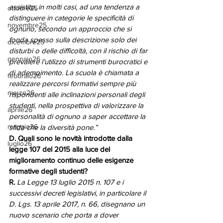
assistito, in molti casi, ad una tendenza a 
ottobre25
distinguere in categorie le specificità di 
novembre25
ognuno, secondo un approccio che si 
fonda spesso sulla descrizione solo dei 
dicembre25
disturbi o delle difficoltà, con il rischio di far 
gennaio26
prevalere l’utilizzo di strumenti burocratici e 
di adempimento. La scuola è chiamata a 
febbraio26
realizzare percorsi formativi sempre più 
marzo26
rispondenti alle inclinazioni personali degli 
studenti, nella prospettiva di valorizzare la 
aprile26
personalità di ognuno a saper accettare la 
maggio26
sfida che la diversità pone.”
D. Quali sono le novità introdotte dalla 
luglio26
legge 107 del 2015 alla luce del 
miglioramento continuo delle esigenze 
formative degli studenti?
R. 
La Legge 13 luglio 2015 n. 107 e i 
successivi decreti legislativi, in particolare il 
D. Lgs. 13 aprile 2017, n. 66, disegnano un 
nuovo scenario che porta a dover 