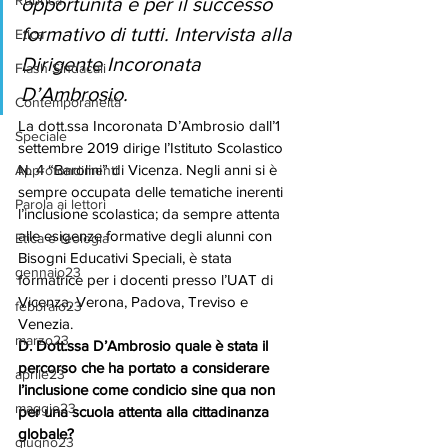
Rubrica
opportunità e per il successo 
formativo di tutti. Intervista alla 
Etica
Dirigente Incoronata 
Flash Sindacali
D’Ambrosio.
Contemporaneità
La dott.ssa Incoronata D’Ambrosio dall’1 
Speciale
settembre 2019 dirige l’Istituto Scolastico 
N. 4 “Barolini” di Vicenza. Negli anni si è 
Approfondimenti
sempre occupata delle tematiche inerenti 
Parola ai lettori
l’inclusione scolastica; da sempre attenta 
alle esigenze formative degli alunni con 
Etica e teologia
Bisogni Educativi Speciali, è stata 
gennaio23
formatrice per i docenti presso l’UAT di 
Vicenza, Verona, Padova, Treviso e 
febbraio23
Venezia. 
marzo23
D. Dott.ssa D’Ambrosio quale è stata il 
percorso che ha portato a considerare 
aprile23
l’inclusione come condicio sine qua non 
maggio23
per una scuola attenta alla cittadinanza 
globale? 
giugno23