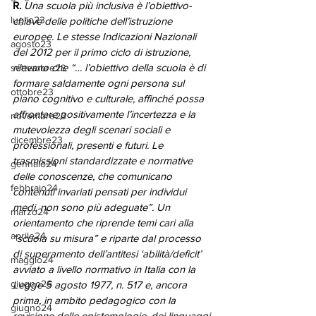
R. 
Una scuola più inclusiva è l’obiettivo-
luglio23
chiave delle politiche dell’istruzione 
europee. Le stesse Indicazioni Nazionali 
agosto23
del 2012 per il primo ciclo di istruzione, 
rilevano che “… l’obiettivo della scuola è di 
settembre23
formare saldamente ogni persona sul 
ottobre23
piano cognitivo e culturale, affinché possa 
affrontare positivamente l’incertezza e la 
novembre23
mutevolezza degli scenari sociali e 
dicembre23
professionali, presenti e futuri. Le 
trasmissioni standardizzate e normative 
gennaio24
delle conoscenze, che comunicano 
febbraio24
contenuti invariati pensati per individui 
medi, non sono più adeguate”. Un 
marzo24
orientamento che riprende temi cari alla 
aprile24
“scuola su misura” e riparte dal processo 
di superamento dell’antitesi ‘abilità/deficit’ 
maggio24
avviato a livello normativo in Italia con la 
giugno26
Legge 5 agosto 1977, n. 517 e, ancora 
prima, in ambito pedagogico con la 
giugno24
revisione delle epistemologie, dei linguaggi 