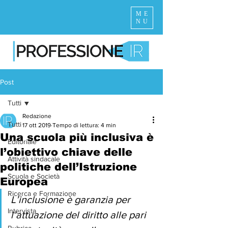
ME
NU
Post
Tutti
Redazione
Tutti
17 ott 2019
Tempo di lettura: 4 min
Una scuola più inclusiva è
Editoriale
l’obiettivo chiave delle
Attività sindacale
politiche dell’Istruzione
Scuola e Società
Europea
Ricerca e Formazione
L’inclusione è garanzia per 
Intervista
l’attuazione del diritto alle pari 