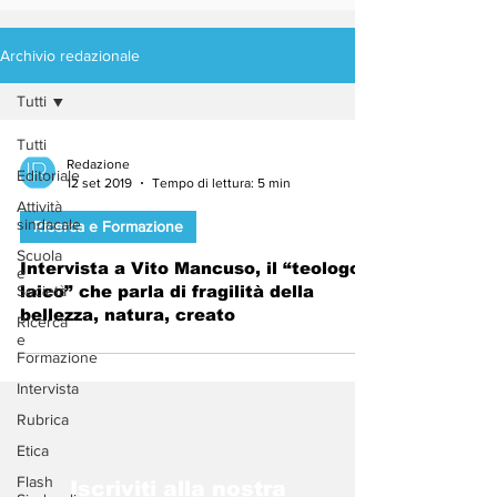
Archivio redazionale
Tutti
Tutti
Redazione
Editoriale
12 set 2019
Tempo di lettura: 5 min
Attività
sindacale
Ricerca e Formazione
Scuola
Intervista a Vito Mancuso, il “teologo
e
Società
laico” che parla di fragilità della
bellezza, natura, creato
Ricerca
e
Formazione
Intervista
Rubrica
Etica
Flash
Iscriviti alla nostra