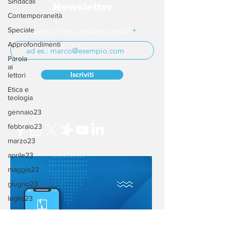
Sindacali
Newsletter
Contemporaneità
Speciale
Inserisci il tuo indirizzo email
Approfondimenti
Parola
ai
Iscriviti
lettori
Etica e
teologia
gennaio23
febbraio23
marzo23
aprile23
maggio23
giugno23
luglio23
agosto23
settembre23