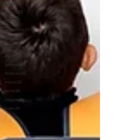
maggio25
giugno25
luglio25
settembre25
ottobre25
novembre25
dicembre25
gennaio26
febbraio26
marzo26
aprile26
maggio26
luglio26