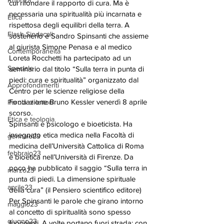
Rubrica
cui rifondare il rapporto di cura. Ma è 
necessaria una spiritualità più incarnata e 
Etica
rispettosa degli equilibri della terra. A 
Flash Sindacali
sostenerlo è Sandro Spinsanti che assieme 
al giurista Simone Penasa e al medico 
Contemporaneità
Loreta Rocchetti ha partecipato ad un 
Speciale
seminario dal titolo “Sulla terra in punta di 
piedi: cura e spiritualità” organizzato dal 
Approfondimenti
Centro per le scienze religiose della 
Fondazione Bruno Kessler venerdì 8 aprile 
Parola ai lettori
scorso.
Etica e teologia
Spinsanti è psicologo e bioeticista. Ha 
insegnato etica medica nella Facoltà di 
gennaio23
medicina dell’Università Cattolica di Roma 
febbraio23
e bioetica nell’Università di Firenze. Da 
poco ha pubblicato il saggio “Sulla terra in 
marzo23
punta di piedi. La dimensione spirituale 
aprile23
della cura” (il Pensiero scientifico editore) 
Per Spinsanti le parole che girano intorno 
maggio23
al concetto di spiritualità sono spesso 
giugno23
fuorvianti. A volte portano fuori strada: con 