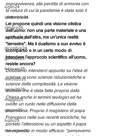
sopravvivenza, alla perdita di armonia con 
luglio24
la natura di cui la pandemia è stata solo il 
detonatore.
settembre24
Lei propone quindi una visione olistica 
ottobre24
dell’uomo: non una parte materiale e una 
spirituale dall’altra, ma un’unica realtà 
novembre24
“terrestre”. Ma il dualismo a suo avviso è 
dicembre24
scomparso o in un certo modo di 
intendere l’approccio scientifico all’uomo, 
gennaio25
resiste ancora?
febbraio25
Dobbiamo intenderci appunto su l’idea di 
scienza: ci sono scienze riduzionistiche e 
marzo2025
scienze della complessità. La visione 
aprile2025
dualista che è stata fatta propria dalla 
Chiesa anche in termini teologici ed ha 
maggio25
svolto un ruolo nella diffusione della 
giugno25
disarmonia. Proprio il magistero di papa 
Francesco nelle sue recenti encicliche, ha 
luglio25
portato l’attenzione su un aspetto il papa 
ha espresso in modo efficace: “pensavamo 
settembre25