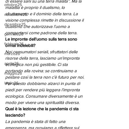
di essere sani su una terra malata”. Ma la 
ottobre25
malattia è proprio il dualismo, lo 
sfruttamento e il dominio della terra. La 
novembre25
visione complessa rimette in discussione il 
dicembre25
dualismo che autorizzava l’uomo a 
comportarsi come padrone della terra.
gennaio26
Le impronte dell’uomo sulla terra sono 
febbraio26
ormai indelebili?
Noi consumatori seriali, sfruttatori delle 
marzo26
risorse della terra, lasciamo un’impronta 
aprile26
ecologica non più gestibile. Ci sta 
portando alla rovina: se continuiamo a 
maggio26
pestare così la terra non c’è futuro per noi. 
luglio26
Per questo dobbiamo alzarci in punta di 
piedi per rendere più leggera l’impronta 
ecologica. Consumare diversamente è un 
modo per vivere una spiritualità diversa.
Qual è la lezione che la pandemia ci sta 
lasciando?
La pandemia è stata di fatto una 
emergenza, ma proviamo a riflettere sul 