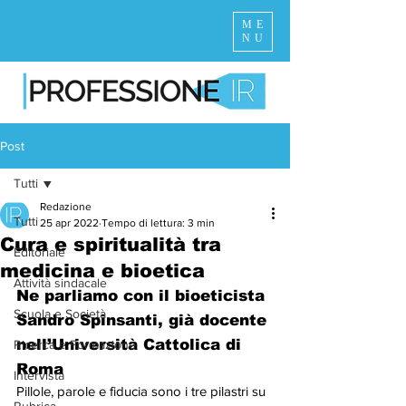
ME
NU
Post
Tutti
Redazione
Tutti
25 apr 2022
Tempo di lettura: 3 min
Cura e spiritualità tra
Editoriale
medicina e bioetica
Attività sindacale
Ne parliamo con il bioeticista 
Scuola e Società
Sandro Spinsanti, già docente 
nell’Università Cattolica di 
Ricerca e Formazione
Roma 
Intervista
Pillole, parole e fiducia sono i tre pilastri su 