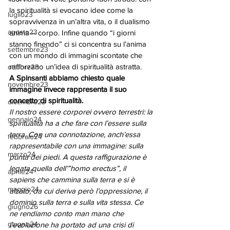
la spiritualità si evocano idee come la 
luglio23
sopravvivenza in un’altra vita, o il dualismo 
agosto23
anima – corpo. Infine quando “i giorni 
stanno finendo” ci si concentra su l’anima 
settembre23
con un mondo di immagini scontate che 
rafforzano un’idea di spiritualità astratta. 
ottobre23
A Spinsanti abbiamo chiesto quale 
novembre23
immagine invece rappresenta il suo 
concetto di spiritualità.
dicembre23
Il nostro essere corporei ovvero terrestri: la 
gennaio24
spiritualità ha a che fare con l’essere sulla 
terra. Con una connotazione, anch’essa 
febbraio24
rappresentabile con una immagine: sulla 
marzo24
punta dei piedi. A questa raffigurazione è 
legata quella dell’”homo erectus”, il 
aprile24
sapiens che cammina sulla terra e si è 
maggio24
alzato, da cui deriva però l’oppressione, il 
dominio sulla terra e sulla vita stessa. Ce 
giugno26
ne rendiamo conto man mano che 
giugno24
l’evoluzione ha portato ad una crisi di 