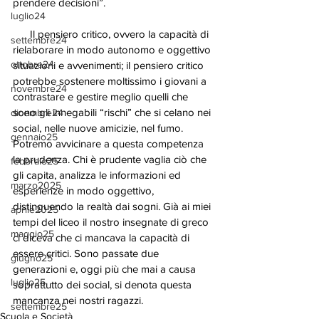
prendere decisioni”.
luglio24
      Il pensiero critico, ovvero la capacità di 
settembre24
rielaborare in modo autonomo e oggettivo 
ottobre24
situazioni e avvenimenti; il pensiero critico 
potrebbe sostenere moltissimo i giovani a 
novembre24
contrastare e gestire meglio quelli che 
sono gli innegabili “rischi” che si celano nei 
dicembre24
social, nelle nuove amicizie, nel fumo. 
gennaio25
Potremo avvicinare a questa competenza 
la prudenza. Chi è prudente vaglia ciò che 
febbraio25
gli capita, analizza le informazioni ed 
marzo2025
esperienze in modo oggettivo, 
distinguendo la realtà dai sogni. Già ai miei 
aprile2025
tempi del liceo il nostro insegnate di greco 
maggio25
ci diceva che ci mancava la capacità di 
essere critici. Sono passate due 
giugno25
generazioni e, oggi più che mai a causa 
luglio25
soprattutto dei social, si denota questa 
mancanza nei nostri ragazzi. 
settembre25
Scuola e Società