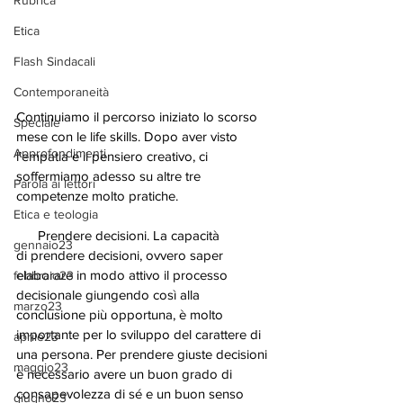
Rubrica
Etica
Flash Sindacali
Contemporaneità
Continuiamo il percorso iniziato lo scorso 
Speciale
mese con le life skills. Dopo aver visto 
Approfondimenti
l’empatia e il pensiero creativo, ci 
soffermiamo adesso su altre tre 
Parola ai lettori
competenze molto pratiche.
Etica e teologia
      Prendere decisioni. La capacità 
gennaio23
di prendere decisioni, ovvero saper 
elaborare in modo attivo il processo 
febbraio23
decisionale giungendo così alla 
marzo23
conclusione più opportuna, è molto 
importante per lo sviluppo del carattere di 
aprile23
una persona. Per prendere giuste decisioni 
maggio23
è necessario avere un buon grado di 
consapevolezza di sé e un buon senso 
giugno23