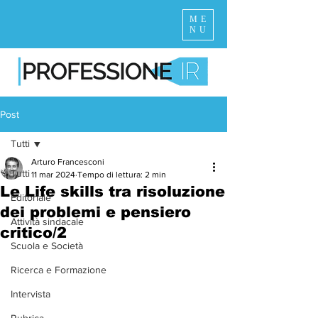
ME
NU
Post
Tutti
Arturo Francesconi
Tutti
11 mar 2024
Tempo di lettura: 2 min
Le Life skills tra risoluzione
Editoriale
dei problemi e pensiero
Attività sindacale
critico/2
Scuola e Società
Ricerca e Formazione
Intervista