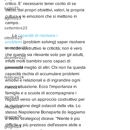
critico. E’ necessario tener conto di se 
luglio23
stessi, dei propri obiettivi, valori, la propria 
cultura e le emozioni che si mettono in 
agosto23
campo.
settembre23
      La 
capacità di risolvere i 
ottobre23
problemi
 (problem solving) saper risolvere 
novembre23
in modo costruttivo le criticità; non è vero 
che questa sia rilevante solo per gli adulti, 
dicembre23
infatti molti bambini sono capaci di 
cavarsela meglio di altri. Chi non ha questa 
gennaio24
capacità rischia di accumulare problemi 
febbraio24
emotivi e relazionali e di ingrandire ogni 
nuova situazione. Ecco l’importanza in 
marzo24
famiglia e a scuola di accompagnare i 
aprile24
ragazzi verso un approccio costruttivo per 
la risoluzione degli ostacoli della vita. Lo 
maggio24
stesso Napoleone Bonaparte (lo leggiamo 
giugno26
a livello strategico) diceva: “Niente è più 
difficile e più prezioso dell’essere abile a 
giugno24