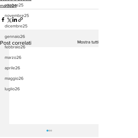
ottobre25
marzo24
novembre25
dicembre25
gennaio26
Mostra tutti
Post correlati
febbraio26
marzo26
aprile26
maggio26
luglio26