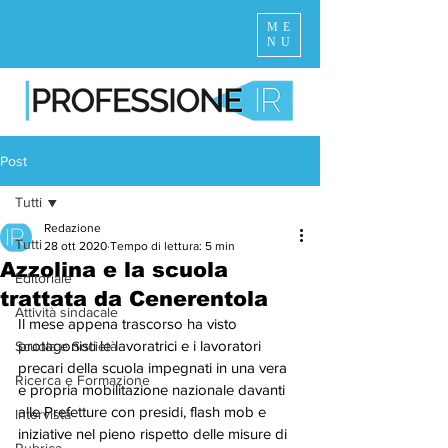
ME
NU
Post
Tutti
Redazione
Tutti
28 ott 2020
Tempo di lettura: 5 min
Azzolina e la scuola
Editoriale
trattata da Cenerentola
Attività sindacale
Il mese appena trascorso ha visto 
protagonisti le lavoratrici e i lavoratori 
Scuola e Società
precari della scuola impegnati in una vera 
Ricerca e Formazione
e propria mobilitazione nazionale davanti 
alle Prefetture con presidi, flash mob e 
Intervista
iniziative nel pieno rispetto delle misure di 