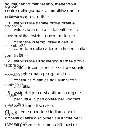
scuola hanno manifestato, mettendo al 
luglio24
centro della giornata di mobilitazione tre 
settembre24
richieste imprescindibili: 
stabilizzare tramite prova orale e 
ottobre24
valutazione di titoli i docenti con tre 
anni di servizio: l’unico modo per 
novembre24
garantire in tempi brevi e certi la 
dicembre24
copertura delle cattedre e la continuità 
didattica.
gennaio25
stabilizzare su sostegno tramite prova 
febbraio25
orale i docenti specializzati: personale 
già selezionato per garantire la 
marzo2025
continuità didattica agli alunni con 
aprile2025
disabilità
avvio dei percorsi abilitanti a regime 
maggio25
per tutti e in particolare per i docenti 
giugno25
con 3 anni di servizio. 
Chiaramente quando chiediamo per i 
luglio25
docenti di altre discipline vale anche per i 
settembre25
docenti precari con almeno 36 mesi di 