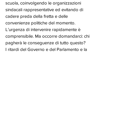
scuola, coinvolgendo le organizzazioni 
sindacali rappresentative ed evitando di 
cadere preda della fretta e delle 
convenienze politiche del momento. 
L’urgenza di intervenire rapidamente è 
comprensibile. Ma occorre domandarci: chi 
pagherà le conseguenze di tutto questo? 
I ritardi del Governo e del Parlamento e la 
solita abitudine della nostra politica di 
mettere qualche toppa qua e là per non 
fare vedere gli strappi di un sistema 
scolastico ormai logoro ricadranno ancora 
una volta sui docenti e sugli studenti. È 
inevitabile! 
Infine, l’impegno dello Snadir per lo 
scorrimento della GM 2004 è stato 
efficace. Sono stati recuperati circa 23 
posti, che saranno presto assegnati ai 
colleghi presenti nella GM 2004. 
Attendiamo il DM.