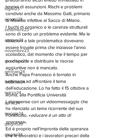
termini di assunzioni. Rischi e problemi 
luglio23
condivisi anche da Massimo Galli, primario 
agosto23
di Malattie infettive al Sacco di Milano. 
I buchi di organico e le carenze strutturali 
settembre23
sono di certo un problema evidente. Ma le 
ottobre23
soluzioni a tale problematica dovevano 
essere trovate prima che iniziasse l’anno 
novembre23
scolastico, dal momento che il tempo per 
predisporre e distribuire le risorse 
dicembre23
aggiuntive non è mancato.      
gennaio24
Anche Papa Francesco è tornato in 
settimana ad affrontare il tema 
febbraio24
dell’educazione. Lo ha fatto il 15 ottobre a 
marzo24
Roma, alla Pontificia Università 
Lateranense con un videomessaggio che 
aprile24
ha rilanciato un tema ricorrente del suo 
maggio24
Pontificato, «
educare è un atto di 
speranza
». 
giugno26
Ed è proprio nell’impronta della speranza 
giugno24
che le lavoratrici e i lavoratori precari della 