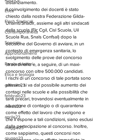
Rubrica
distanziamento. 
Il coinvolgimento dei docenti è stato 
Etica
chiesto dalla nostra Federazione Gilda-
Flash Sindacali
Unams/Snadir, assieme agli altri sindacati 
della scuola (Flc Cgil, Cisl Scuola, Uil 
Contemporaneità
Scuola Rua, Snals Confsal) dopo la 
Speciale
decisione del Governo di avviare, in un 
contesto di emergenza sanitaria, lo 
Approfondimenti
svolgimento delle prove del concorso 
Parola ai lettori
straordinario e, a seguire, di un maxi-
concorso con oltre 500.000 candidati. 
Etica e teologia
I rischi di un concorso di tale portata sono 
altissimi, si va dal possibile aumento dei 
gennaio23
contagi nelle scuole e alla possibilità che 
febbraio23
tanti precari, trovandosi eventualmente in 
situazione di contagio o di quarantena 
marzo23
come effetto del lavoro che svolgono e 
aprile23
che li espone a tali condizioni, siano esclusi 
dalla partecipazione al concorso. Inoltre, 
maggio23
come sappiamo, questi concorsi non 
giugno23
produrranno alcun effetto immediato in 