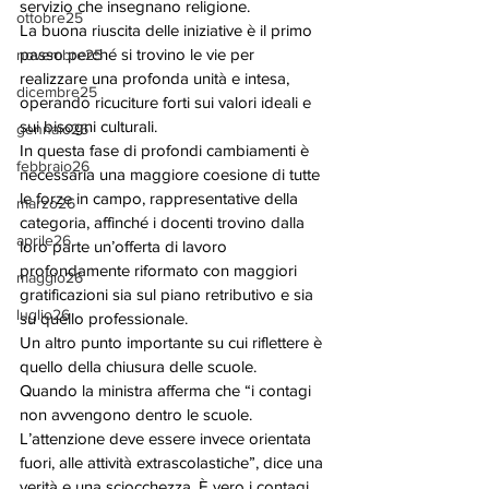
servizio che insegnano religione. 
ottobre25
La buona riuscita delle iniziative è il primo 
passo perché si trovino le vie per 
novembre25
realizzare una profonda unità e intesa, 
dicembre25
operando ricuciture forti sui valori ideali e 
sui bisogni culturali. 
gennaio26
In questa fase di profondi cambiamenti è 
febbraio26
necessaria una maggiore coesione di tutte 
le forze in campo, rappresentative della 
marzo26
categoria, affinché i docenti trovino dalla 
aprile26
loro parte un’offerta di lavoro 
profondamente riformato con maggiori 
maggio26
gratificazioni sia sul piano retributivo e sia 
luglio26
su quello professionale. 
Un altro punto importante su cui riflettere è 
quello della chiusura delle scuole. 
Quando la ministra afferma che “i contagi 
non avvengono dentro le scuole. 
L’attenzione deve essere invece orientata 
fuori, alle attività extrascolastiche”, dice una 
verità e una sciocchezza. È vero i contagi 