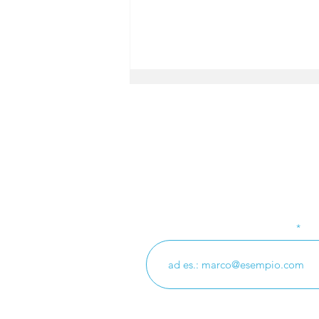
Iscriviti alla nostra
L’esempio di Alberto
Manzi “La scuola
Inserisci il tuo indirizzo email
insegna a pensare non
insegna pensieri”