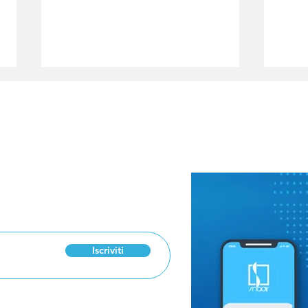
 Newsletter
Esami di riparazione
Ore
2026: l'importanza del
lug
metodo e del supporto
ced
emotivo del docente
qua
Iscriviti
res