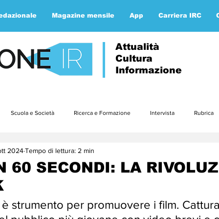
redazionale
Magazine mensile
App
Carriera IRC
Attualità
Cultura
Informazione
Scuola e Società
Ricerca e Formazione
Intervista
Rubrica
ott 2024
Tempo di lettura: 2 min
Approfondimenti
Parola ai lettori
Etica e teologia
gennaio23
N 60 SECONDI: LA RIVOLU
K
3
luglio23
agosto23
settembre23
ottobre23
nov
 è strumento per promuovere i film. Cattura