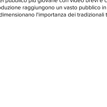
el pubblico più giovane con video brevi e cr
o24
aprile24
maggio24
oduzione raggiungono un vasto pubblico in
dimensionano l'importanza dei tradizionali t