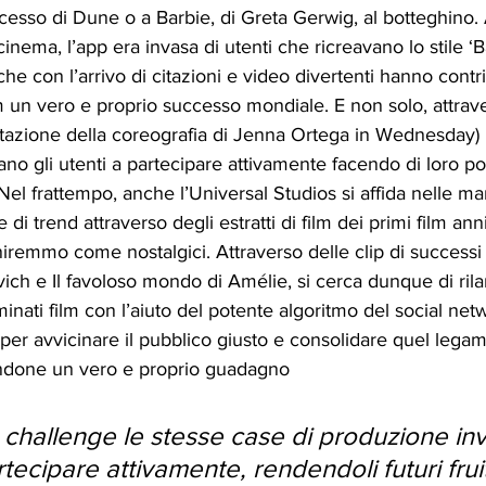
cesso di Dune o a Barbie, di Greta Gerwig, al botteghino.
l cinema, l’app era invasa di utenti che ricreavano lo stile ‘
he con l’arrivo di citazioni e video divertenti hanno contri
lm un vero e proprio successo mondiale. E non solo, attrave
tazione della coreografia di Jenna Ortega in Wednesday) 
no gli utenti a partecipare attivamente facendo di loro pot
v. Nel frattempo, anche l’Universal Studios si affida nelle ma
e di trend attraverso degli estratti di film dei primi film an
niremmo come nostalgici. Attraverso delle clip di successi
vich e Il favoloso mondo di Amélie, si cerca dunque di rila
minati film con l’aiuto del potente algoritmo del social ne
per avvicinare il pubblico giusto e consolidare quel legam
ndone un vero e proprio guadagno
e challenge le stesse case di produzione in
artecipare attivamente, rendendoli futuri fruit