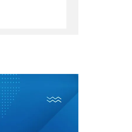
 eccedenti: perché a
lio-agosto escono dal
olino NoiPA (e
ndo, invece,
tano…)