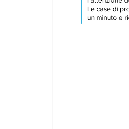
l’attenzione d
gennaio24
febbraio24
marz
Le case di pr
un minuto e ri