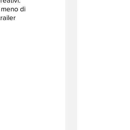
eativi. 
 meno di 
railer