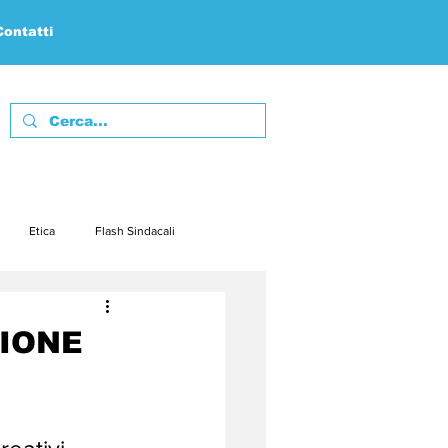
Contatti
Etica
Flash Sindacali
febbraio23
marzo23
ZIONE
embre23
dicembre23
 