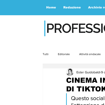
Home
Redazione
Archivio 
Tutti
Editoriale
Attività sindacale
Ester Guidobaldi
9 
Contemporaneità
Speciale
CINEMA I
DI TIKTO
aprile23
maggio23
giugno2
Questo social