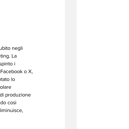
bito negli 
ting. La 
pinto i 
, Facebook o X, 
ntato lo 
olare 
 di produzione 
do così 
diminuisce, 