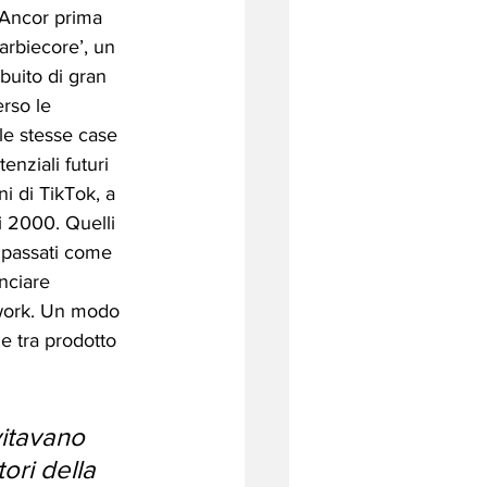
 Ancor prima 
Barbiecore’, un 
buito di gran 
rso le 
le stesse case 
enziali futuri 
ni di TikTok, a 
ni 2000. Quelli 
 passati come 
nciare 
twork. Un modo 
e tra prodotto 
vitavano 
ori della 