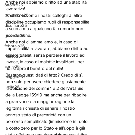
Anche noi abbiamo diritto ad una stabilità 
ottobre25
lavorativa!
novembre25
Anche noi come i nostri colleghi di altre 
discipline occupiamo ruoli di responsabilità 
dicembre25
a scuola ma a qualcuno fa comodo non 
ricordarsene.
gennaio26
Anche noi ci ammaliamo e, in caso di 
febbraio26
impossibilità a lavorare, abbiamo diritto ad 
essere tutelati senza perdere il lavoro ed 
marzo26
invece, in caso di malattie invalidanti, per 
aprile26
noi si apre il baratro del nulla!
Bastano questi dati di fatto? Credo di sì, 
maggio26
non solo per avere chiedere giustamente 
luglio26
l’abolizione dei commi 1 e 2 dell’Art.1 Bis 
della Legge 159/19 ma anche per ribadire 
a gran voce e a maggior ragione la 
legittima richiesta di sanare il nostro 
annoso stato di precarietà con un 
percorso semplificato (immissione in ruolo 
a costo zero per lo Stato e all’uopo è già 
stata effettuata una ricognizione censistica 