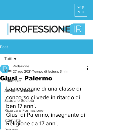
ME
NU
Post
Tutti
Redazione
Tutti
27 ago 2021
Tempo di lettura: 3 min
Giusi – Palermo
Editoriale
La negazione di una classe di 
Attività sindacale
concorso ci vede in ritardo di 
Scuola e Società
ben 17 anni.
Ricerca e Formazione
Giusi di Palermo, insegnante di 
Intervista
Religione da 17 anni. 