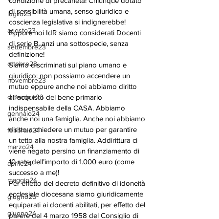
condizione di precarietà! Chiunque dotato 
di sensibilità umana, senso giuridico e 
luglio23
coscienza legislativa si indignerebbe! 
agosto23
Eppure noi IdR siamo considerati Docenti 
di serie B, anzi una sottospecie, senza 
settembre23
definizione!
ottobre23
Siamo discriminati sul piano umano e 
giuridico: non possiamo accendere un 
novembre23
mutuo eppure anche noi abbiamo diritto 
dicembre23
all’acquisto del bene primario 
indispensabile della CASA. Abbiamo 
gennaio24
anche noi una famiglia. Anche noi abbiamo 
diritto a chiedere un mutuo per garantire 
febbraio24
un tetto alla nostra famiglia. Addirittura ci 
marzo24
viene negato persino un finanziamento di 
10 rate dell’importo di 1.000 euro (come 
aprile24
successo a me)!
maggio24
Per effetto del decreto definitivo di idoneità 
ecclesiale diocesana siamo giuridicamente 
giugno26
equiparati ai docenti abilitati, per effetto del 
giugno24
parere del 4 marzo 1958 del Consiglio di 