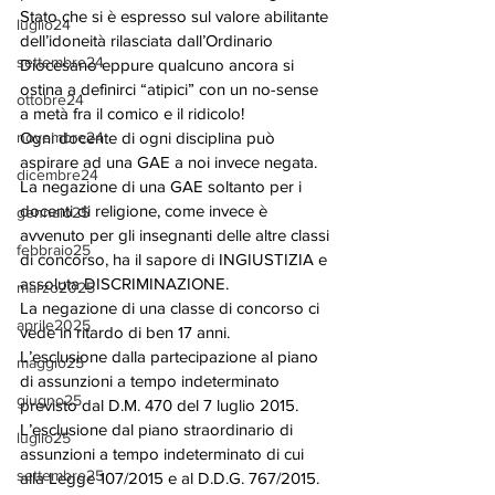
Stato che si è espresso sul valore abilitante 
luglio24
dell’idoneità rilasciata dall’Ordinario 
settembre24
Diocesano eppure qualcuno ancora si 
ostina a definirci “atipici” con un no-sense 
ottobre24
a metà fra il comico e il ridicolo!
novembre24
Ogni docente di ogni disciplina può 
aspirare ad una GAE a noi invece negata. 
dicembre24
La negazione di una GAE soltanto per i 
docenti di religione, come invece è 
gennaio25
avvenuto per gli insegnanti delle altre classi 
febbraio25
di concorso, ha il sapore di INGIUSTIZIA e 
assoluta DISCRIMINAZIONE.
marzo2025
La negazione di una classe di concorso ci 
aprile2025
vede in ritardo di ben 17 anni.
L’esclusione dalla partecipazione al piano 
maggio25
di assunzioni a tempo indeterminato 
giugno25
previsto dal D.M. 470 del 7 luglio 2015.
L’esclusione dal piano straordinario di 
luglio25
assunzioni a tempo indeterminato di cui 
settembre25
alla Legge 107/2015 e al D.D.G. 767/2015. 