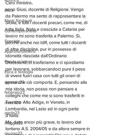
Rubrica
Caro ministro,
sono Giusi, docente di Religione. Vengo 
Etica
da Palermo ma sento di rappresentare la 
Flash Sindacali
Sicilia, e tutti i docenti precari, come me, di 
tutta Italia. Nata e cresciuta a Catania per 
Contemporaneità
lavoro mi sono trasferita a Palermo. Sì, 
Speciale
perché anche noi IdR, come tutti i docenti 
di altre discipline, pur in possesso di 
Approfondimenti
Idoneità rilasciata dall’Ordinario 
Parola ai lettori
Diocesano, ci trasferiamo e ci spostiamo 
per lavorare, sobbarcandoci pure il peso 
Etica e teologia
di vivere fuori casa con tutti gli oneri di 
gennaio23
spesa che ciò comporta. E, pensando alla 
mia storia, non posso non pensare a 
febbraio23
colleghi che come me si sono trasferiti in 
Trentino Alto Adige, in Veneto, in 
marzo23
Lombardia, nel Lazio ed in ogni parte 
aprile23
d’Italia.
Ma, dato ancor più grave, io lavoro dal 
maggio23
lontano A.S. 2004/05 e da allora sempre in 
giugno23