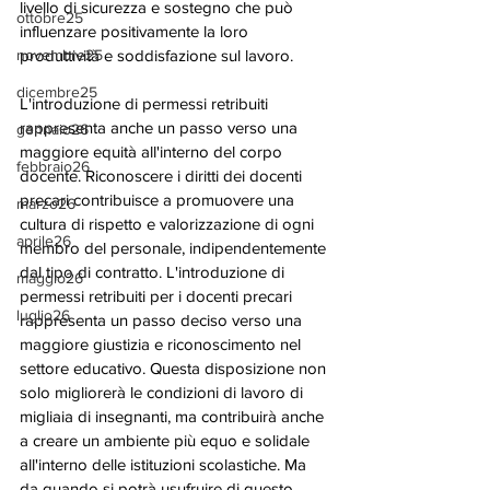
livello di sicurezza e sostegno che può 
ottobre25
influenzare positivamente la loro 
novembre25
produttività e soddisfazione sul lavoro.
dicembre25
L'introduzione di permessi retribuiti 
rappresenta anche un passo verso una 
gennaio26
maggiore equità all'interno del corpo 
febbraio26
docente. Riconoscere i diritti dei docenti 
precari contribuisce a promuovere una 
marzo26
cultura di rispetto e valorizzazione di ogni 
aprile26
membro del personale, indipendentemente 
dal tipo di contratto. L'introduzione di 
maggio26
permessi retribuiti per i docenti precari 
luglio26
rappresenta un passo deciso verso una 
maggiore giustizia e riconoscimento nel 
settore educativo. Questa disposizione non 
solo migliorerà le condizioni di lavoro di 
migliaia di insegnanti, ma contribuirà anche 
a creare un ambiente più equo e solidale 
all'interno delle istituzioni scolastiche. Ma 
da quando si potrà usufruire di questo 