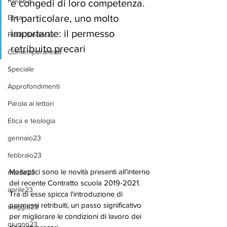
Rubrica
e congedi di loro competenza. 
In particolare, uno molto 
Etica
importante: il permesso 
Flash Sindacali
retribuito precari
Contemporaneità
Speciale
Approfondimenti
Parola ai lettori
Etica e teologia
gennaio23
febbraio23
Molteplici sono le novità presenti all’interno 
marzo23
del recente Contratto scuola 2019-2021. 
aprile23
Tra di esse spicca l'introduzione di 
permessi retribuiti, un passo significativo 
maggio23
per migliorare le condizioni di lavoro dei 
giugno23