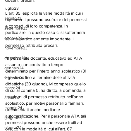
docenti precari.
luglio23
L’art. 35, esplicita le varie modalità in cui i 
agosto23
dipendenti possono usufruire dei permessi 
e congedi di loro competenza. In 
settembre23
particolare, in questo caso ci si soffermerà 
ottobre23
su uno particolarmente importante: il 
permesso retribuito precari.
novembre23
dicembre23
“Il personale docente, educativo ed ATA 
assunto con contratto a tempo 
gennaio24
determinato per l’intero anno scolastico (31 
agosto) o fino al termine delle attività 
febbraio24
didattiche (30 giugno), ivi compreso quello 
marzo24
di cui al comma 5, ha diritto, a domanda, a 
tre giorni di permesso retribuito nell’anno 
aprile24
scolastico, per motivi personali o familiari, 
maggio24
documentati anche mediante 
autocertificazione. Per il personale ATA tali 
giugno26
permessi possono anche essere fruiti ad 
giugno24
ore, con le modalità di cui all’art. 67 