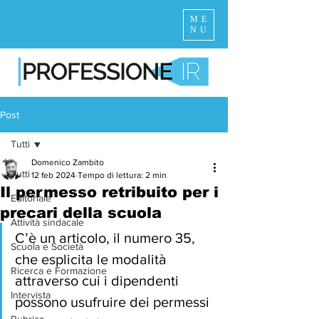
ME
NU
Post
Tutti
Domenico Zambito
Tutti
12 feb 2024
Tempo di lettura: 2 min
Il permesso retribuito per i
Editoriale
precari della scuola
Attività sindacale
C’è un articolo, il numero 35, 
Scuola e Società
che esplicita le modalità 
Ricerca e Formazione
attraverso cui i dipendenti 
Intervista
possono usufruire dei permessi 