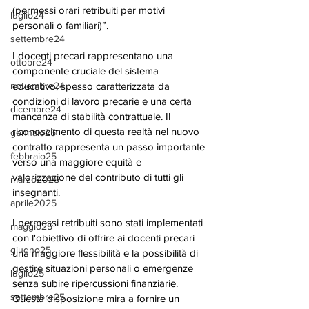
(permessi orari retribuiti per motivi 
luglio24
personali o familiari)”.
settembre24
I docenti precari rappresentano una 
ottobre24
componente cruciale del sistema 
novembre24
educativo, spesso caratterizzata da 
condizioni di lavoro precarie e una certa 
dicembre24
mancanza di stabilità contrattuale. Il 
riconoscimento di questa realtà nel nuovo 
gennaio25
contratto rappresenta un passo importante 
febbraio25
verso una maggiore equità e 
valorizzazione del contributo di tutti gli  
marzo2025
insegnanti.
aprile2025
I permessi retribuiti sono stati implementati 
maggio25
con l'obiettivo di offrire ai docenti precari 
giugno25
una maggiore flessibilità e la possibilità di 
gestire situazioni personali o emergenze 
luglio25
senza subire ripercussioni finanziarie. 
settembre25
Questa disposizione mira a fornire un 