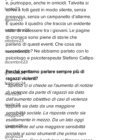
e, purtroppo, anche in omicidi. Talvolta si 
luglio23
arriva a folli gesti in modo silente, senza 
preavviso, senza un campanello d'allarme. 
agosto23
È questo il quadro che traccia un evidente 
settembre23
stato di malessere tra i giovani. Le pagine 
di cronaca sono piene di storie che 
ottobre23
parlano di questi eventi. Che cosa sta 
succedendo? Ne abbiamo parlato con lo 
novembre23
psicologo e psicoterapeuta Stefano Callipo.
dicembre23
Perché sentiamo parlare sempre più di 
gennaio24
ragazzi violenti? 
febbraio24
“
Spesso ci si chiede se l’aumento di notizie 
di violenze da parte di ragazzi sia dato 
marzo24
dall’aumento obiettivo di casi di violenza 
aprile24
oppure sia dato da una maggiore 
sensibilità sociale. La risposta credo sia 
maggio24
esattamente in mezzo. Da un lato oggi 
giugno26
unitamente ad una maggiore sensibilità 
sociale vi sono strumenti che prima non 
giugno24