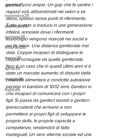
genitori’ così ampio. Un gap che fa sentire i 
ottobre25
ragazzi soli, abbandonati nei valori a sè 
novembre25
stessi, spesso senza punti di riferimento. 
Tutto questo si traduce in una generazione 
dicembre25
infelice, annoiata dove i riferimenti 
gennaio26
assioloigici vengono ricercati nei social e 
nei tik toker. Una distanza genitoriale mai 
febbraio26
vista. Coppie incapaci di distinguere la 
marzo26
coppia coniugale da quella genitoriale. 
Non è un caso che in questi ultimi anni vi è 
aprile26
stato un marcato aumento di disturbi della 
maggio26
condotta alimentare e condotte autolesive 
persino in bambini di 10/12 anni. Genitori in 
luglio26
crisi incapaci di comunicare con i propri 
figli. Si passa da genitori lassisti a genitori 
iperaccudenti che arrivano a non 
permettere ai propri figli di sviluppare le 
proprie skills, le proprie capacità e 
competenze, rendendoli di fatto 
inadeguati. Un vero allarme sociale ed una 