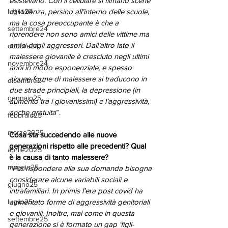
esistevano. Con il cellulare si filmano scene 
luglio24
di violenza, persino all’interno delle scuole, 
ma la cosa preoccupante è che a 
settembre24
riprendere non sono amici delle vittime ma 
amici degli aggressori. Dall’altro lato il 
ottobre24
malessere giovanile è cresciuto negli ultimi 
novembre24
anni in modo esponenziale, e spesso 
alcune forme di malessere si traducono in 
dicembre24
due strade principiali, la depressione (in 
gennaio25
aumento tra i giovanissimi) e l’aggressività, 
anche gratuita
”. 
febbraio25
marzo2025
Cosa sta succedendo alle nuove 
generazioni rispetto alle precedenti? Qual 
aprile2025
è la causa di tanto malessere?
maggio25
“
Per rispondere alla sua domanda bisogna 
considerare alcune variabili sociali e 
giugno25
intrafamiliari. In primis l’era post covid ha 
luglio25
aumentato forme di aggressività genitoriali 
e giovanili. Inoltre, mai come in questa 
settembre25
generazione si è formato un gap ‘figli-