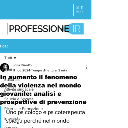
ME
NU
Post
Tutti
Sofia Dinolfo
Tutti
11 nov 2024
Tempo di lettura: 3 min
In aumento il fenomeno
Editoriale
della violenza nel mondo
Attività sindacale
giovanile: analisi e
Scuola e Società
prospettive di prevenzione
Ricerca e Formazione
Uno psicologo e psicoterapeuta 
Intervista
spiega perché nel mondo 