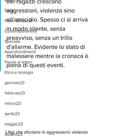
Rubrica
dei ragazzi crescono 
aggressioni, violenza sino 
Etica
all’omicidio. Spesso ci si arriva 
Flash Sindacali
in modo silente, senza 
Contemporaneità
preavviso, senza un trillo 
Speciale
d'allarme. Evidente lo stato di 
Approfondimenti
malessere mentre la cronaca è 
Parola ai lettori
piena di questi eventi.
Etica e teologia
gennaio23
febbraio23
marzo23
aprile23
maggio23
Litigi che sfociano in aggressioni, violenze 
giugno23