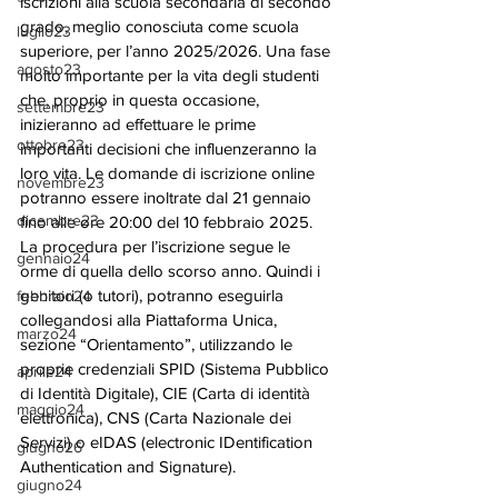
iscrizioni alla scuola secondaria di secondo 
grado, meglio conosciuta come scuola 
luglio23
superiore, per l’anno 2025/2026. Una fase 
agosto23
molto importante per la vita degli studenti 
che, proprio in questa occasione, 
settembre23
inizieranno ad effettuare le prime 
ottobre23
importanti decisioni che influenzeranno la 
loro vita. Le domande di iscrizione online 
novembre23
potranno essere inoltrate dal 21 gennaio 
dicembre23
fino alle ore 20:00 del 10 febbraio 2025. 
La procedura per l’iscrizione segue le 
gennaio24
orme di quella dello scorso anno. Quindi i 
genitori (o tutori), potranno eseguirla 
febbraio24
collegandosi alla Piattaforma Unica, 
marzo24
sezione “Orientamento”, utilizzando le 
proprie credenziali SPID (Sistema Pubblico 
aprile24
di Identità Digitale), CIE (Carta di identità 
maggio24
elettronica), CNS (Carta Nazionale dei 
Servizi) o eIDAS (electronic IDentification 
giugno26
Authentication and Signature).
giugno24