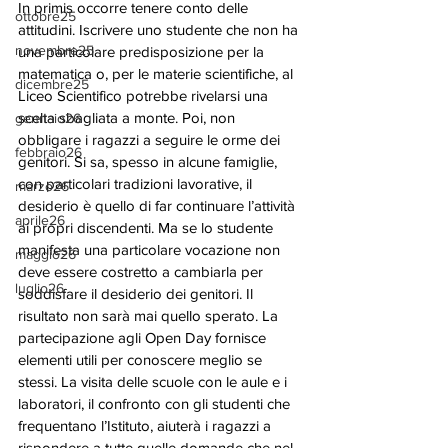
In primis occorre tenere conto delle 
ottobre25
attitudini. Iscrivere uno studente che non ha 
novembre25
una particolare predisposizione per la 
matematica o, per le materie scientifiche, al 
dicembre25
Liceo Scientifico potrebbe rivelarsi una 
scelta sbagliata a monte. Poi, non 
gennaio26
obbligare i ragazzi a seguire le orme dei 
febbraio26
genitori. Si sa, spesso in alcune famiglie, 
con particolari tradizioni lavorative, il 
marzo26
desiderio è quello di far continuare l’attività 
aprile26
ai propri discendenti. Ma se lo studente 
manifesta una particolare vocazione non 
maggio26
deve essere costretto a cambiarla per 
luglio26
soddisfare il desiderio dei genitori. Il 
risultato non sarà mai quello sperato. La 
partecipazione agli Open Day fornisce 
elementi utili per conoscere meglio se 
stessi. La visita delle scuole con le aule e i 
laboratori, il confronto con gli studenti che 
frequentano l’Istituto, aiuterà i ragazzi a 
rispondere a tutte quelle domande che nel 