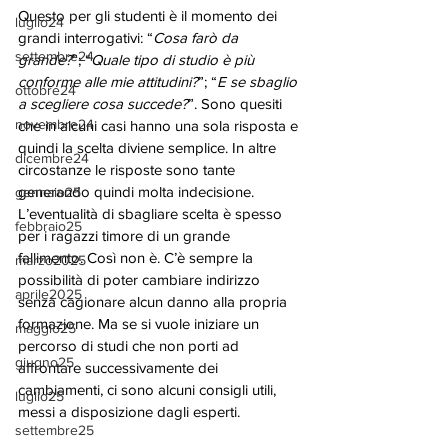
Questo per gli studenti è il momento dei 
luglio24
grandi interrogativi: “
Cosa farò da 
settembre24
grande?
”; “
Quale tipo di studio è più 
conforme alle mie attitudini?
”; “
E se sbaglio 
ottobre24
a scegliere cosa succede?
”. Sono quesiti 
novembre24
che in alcuni casi hanno una sola risposta e 
quindi la scelta diviene semplice. In altre 
dicembre24
circostanze le risposte sono tante 
generando quindi molta indecisione. 
gennaio25
L’eventualità di sbagliare scelta è spesso 
febbraio25
per i ragazzi timore di un grande 
fallimento. Così non è. C’è sempre la 
marzo2025
possibilità di poter cambiare indirizzo 
aprile2025
senza cagionare alcun danno alla propria 
formazione. Ma se si vuole iniziare un 
maggio25
percorso di studi che non porti ad 
giugno25
affrontare successivamente dei 
cambiamenti, ci sono alcuni consigli utili, 
luglio25
messi a disposizione dagli esperti.
settembre25