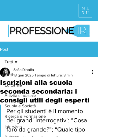
ME
NU
Post
Tutti
Sofia Dinolfo
Tutti
13 gen 2025
Tempo di lettura: 3 min
Iscrizioni alla scuola
Editoriale
seconda secondaria: i
Attività sindacale
consigli utili degli esperti
Scuola e Società
Per gli studenti è il momento 
Ricerca e Formazione
dei grandi interrogativi: “Cosa 
Intervista
farò da grande?”; “Quale tipo 