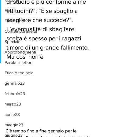
Rubrica
di studio è più conforme a me 
attitudini?”; “E se sbaglio a 
Etica
scegliere che succede?”. 
Flash Sindacali
L’eventualità di sbagliare 
Contemporaneità
scelta è spesso per i ragazzi 
Speciale
timore di un grande fallimento. 
Approfondimenti
Ma così non è
Parola ai lettori
Etica e teologia
gennaio23
febbraio23
marzo23
aprile23
maggio23
C’è tempo fino a fine gennaio per le 
giugno23