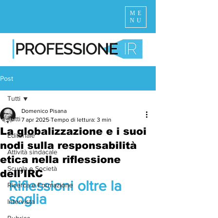
ME
NU
Post
Tutti
Domenico Pisana
Tutti
7 apr 2025
Tempo di lettura: 3 min
La globalizzazione e i suoi
Editoriale
nodi sulla responsabilità
Attività sindacale
etica nella riflessione
Scuola e Società
dell’IRC
Riflessioni oltre la 
Ricerca e Formazione
soglia
Intervista