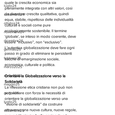
quale la crescita economica sia 
luglio24
pienamente integrata con altri valori, così 
da diventare crescita qualitativa, quindi 
settembre24
equa, stabile, rispettosa delle individualità 
ottobre24
culturali e sociali come pure 
ecologicamente sostenibile. Il termine 
novembre24
‘globale’, se inteso in modo coerente, deve 
dicembre24
essere “inclusivo”, non “esclusivo”. 
L’autentica globalizzazione deve fare ogni 
gennaio25
passo in grado di eliminare le persistenti 
febbraio25
sacche di emarginazione sociale, 
economica, culturale e politica.
marzo2025
aprile2025
Orientare la Globalizzazione verso la 
Solidarietà
maggio25
La riflessione etica cristiana non può non 
sottolineare con forza la necessità di 
giugno25
orientare la globalizzazione verso una 
luglio25
“visione di solidarietà” da costruire 
attraverso una nuova cultura, nuove regole, 
settembre25