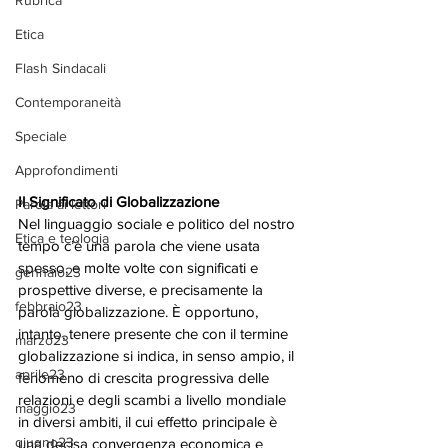
Rubrica
Etica
Flash Sindacali
Contemporaneità
Speciale
Approfondimenti
Il Significato di Globalizzazione
Parola ai lettori
Nel linguaggio sociale e politico del nostro 
Etica e teologia
tempo c’è una parola che viene usata 
spesso, e molte volte con significati e 
gennaio23
prospettive diverse, e precisamente la 
febbraio23
parola globalizzazione. È opportuno, 
intanto, tenere presente che con il termine 
marzo23
globalizzazione si indica, in senso ampio, il 
aprile23
fenomeno di crescita progressiva delle 
relazioni e degli scambi a livello mondiale 
maggio23
in diversi ambiti, il cui effetto principale è 
giugno23
una decisa convergenza economica e 