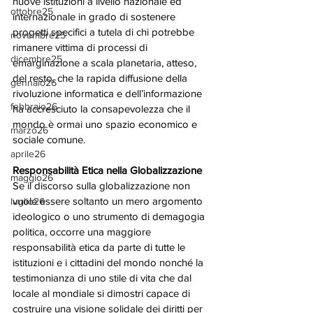
nuove istituzioni a livello nazionale ed 
ottobre25
internazionale in grado di sostenere 
progetti specifici a tutela di chi potrebbe 
novembre25
rimanere vittima di processi di 
dicembre25
emarginazione a scala planetaria, atteso, 
del resto, che la rapida diffusione della 
gennaio26
rivoluzione informatica e dell’informazione 
febbraio26
ha accresciuto la consapevolezza che il 
mondo è ormai uno spazio economico e 
marzo26
sociale comune.
aprile26
Responsabilità Etica nella Globalizzazione
maggio26
Se il discorso sulla globalizzazione non 
vuole essere soltanto un mero argomento 
luglio26
ideologico o uno strumento di demagogia 
politica, occorre una maggiore 
responsabilità etica da parte di tutte le 
istituzioni e i cittadini del mondo nonché la 
testimonianza di uno stile di vita che dal 
locale al mondiale si dimostri capace di 
costruire una visione solidale dei diritti per 