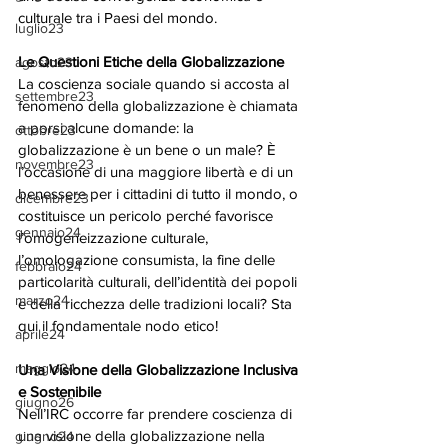
culturale tra i Paesi del mondo.
luglio23
Le Questioni Etiche della Globalizzazione
agosto23
La coscienza sociale quando si accosta al 
settembre23
fenomeno della globalizzazione è chiamata 
a porsi alcune domande: la 
ottobre23
globalizzazione è un bene o un male? È 
novembre23
l’occasione di una maggiore libertà e di un 
benessere per i cittadini di tutto il mondo, o 
dicembre23
costituisce un pericolo perché favorisce 
gennaio24
l’omogeneizzazione culturale, 
l’omologazione consumista, la fine delle 
febbraio24
particolarità culturali, dell’identità dei popoli 
marzo24
e della ricchezza delle tradizioni locali? Sta 
qui il fondamentale nodo etico!
aprile24
maggio24
Una Visione della Globalizzazione Inclusiva 
e Sostenibile
giugno26
Nell’IRC occorre far prendere coscienza di 
una visione della globalizzazione nella 
giugno24