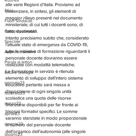
Rubrica
alle varie Regioni d’Italia. Proviamo ad 
Etica
evidenziare, in sintesi, gli elementi di 
maggior rilievo presenti nel documento 
Flash Sindacali
ministeriale, di cui tutti i docenti sono, di 
Contemporaneità
fatto, destinatari. 
Intanto precisiamo subito che, considerato 
Speciale
l’attuale stato di emergenza da COVID-19, 
tutte le iniziative di formazione riguardanti il 
Approfondimenti
personale docente dovranno essere 
Parola ai lettori
realizzate con modalità telematiche.
La formazione in servizio è ritenuta 
Etica e teologia
elemento di sviluppo dell’intero sistema 
gennaio23
educativo pertanto sarà messa a 
disposizione di ogni singola unità 
febbraio23
scolastica una quota delle risorse 
marzo23
finanziarie disponibili per far fronte ai 
bisogni formativi specifici. Le somme 
aprile23
saranno stanziate in modo proporzionale 
maggio23
al numero del personale docente 
dell’organico dell’autonomia (alle singole 
giugno23