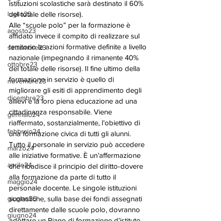
istituzioni scolastiche sarà destinato il 60% 
luglio23
del totale delle risorse). 
Alle “scuole polo” per la formazione è 
agosto23
affidato invece il compito di realizzare sul 
territorio le azioni formative definite a livello 
settembre23
nazionale (impegnando il rimanente 40% 
ottobre23
del totale delle risorse). Il fine ultimo della 
formazione in servizio è quello di 
novembre23
migliorare gli esiti di apprendimento degli 
dicembre23
allievi e la loro piena educazione ad una 
cittadinanza responsabile. Viene 
gennaio24
riaffermato, sostanzialmente, l’obiettivo di 
febbraio24
una formazione civica di tutti gli alunni. 
Tutto il personale in servizio può accedere 
marzo24
alle iniziative formative. È un’affermazione 
aprile24
che ribadisce il principio del diritto-dovere 
alla formazione da parte di tutto il 
maggio24
personale docente. Le singole istituzioni 
giugno26
scolastiche, sulla base dei fondi assegnati 
direttamente dalle scuole polo, dovranno 
giugno24
adottare un Piano di formazione d’istituto 