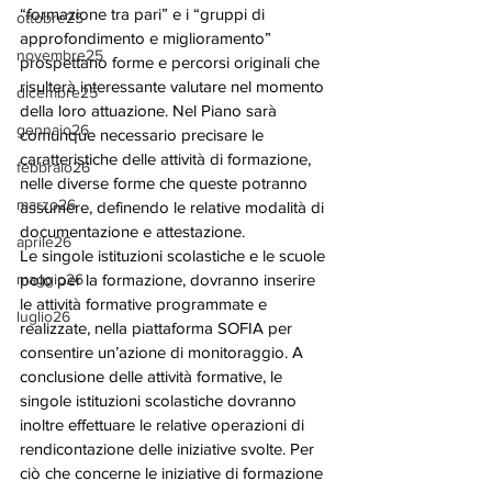
“formazione tra pari” e i “gruppi di 
ottobre25
approfondimento e miglioramento” 
novembre25
prospettano forme e percorsi originali che 
risulterà interessante valutare nel momento 
dicembre25
della loro attuazione. Nel Piano sarà 
gennaio26
comunque necessario precisare le 
caratteristiche delle attività di formazione, 
febbraio26
nelle diverse forme che queste potranno 
marzo26
assumere, definendo le relative modalità di 
documentazione e attestazione. 
aprile26
Le singole istituzioni scolastiche e le scuole 
maggio26
polo per la formazione, dovranno inserire 
le attività formative programmate e 
luglio26
realizzate, nella piattaforma SOFIA per 
consentire un’azione di monitoraggio. A 
conclusione delle attività formative, le 
singole istituzioni scolastiche dovranno 
inoltre effettuare le relative operazioni di 
rendicontazione delle iniziative svolte. Per 
ciò che concerne le iniziative di formazione 