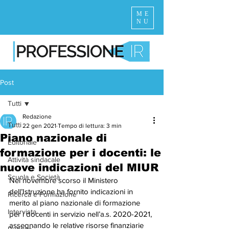
ME
NU
Post
Tutti
Redazione
Tutti
22 gen 2021
Tempo di lettura: 3 min
Piano nazionale di
Editoriale
formazione per i docenti: le
Attività sindacale
nuove indicazioni del MIUR
Scuola e Società
Nel novembre scorso il Ministero 
dell’Istruzione ha fornito indicazioni in 
Ricerca e Formazione
merito al piano nazionale di formazione 
Intervista
per i docenti in servizio nell’a.s. 2020-2021, 
assegnando le relative risorse finanziarie 