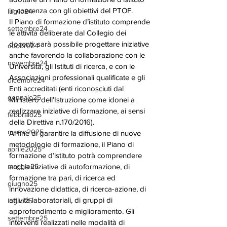
in coerenza con gli obiettivi del PTOF. 
luglio24
Il Piano di formazione d’istituto comprende 
settembre24
le attività deliberate dal Collegio dei 
docenti: sarà possibile progettare iniziative 
ottobre24
anche favorendo la collaborazione con le 
novembre24
Università, gli Istituti di ricerca, e con le 
Associazioni professionali qualificate e gli 
dicembre24
Enti accreditati (enti riconosciuti dal 
gennaio25
Ministero dell’Istruzione come idonei a 
realizzare iniziative di formazione, ai sensi 
febbraio25
della Direttiva n.170/2016). 
marzo2025
Al fine di garantire la diffusione di nuove 
metodologie di formazione, il Piano di 
aprile2025
formazione d’istituto potrà comprendere 
maggio25
anche iniziative di autoformazione, di 
formazione tra pari, di ricerca ed 
giugno25
innovazione didattica, di ricerca-azione, di 
attività laboratoriali, di gruppi di 
luglio25
approfondimento e miglioramento. Gli 
settembre25
interventi realizzati nelle modalità di 