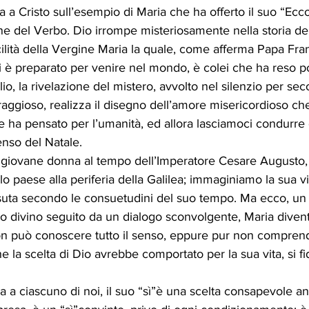
ita a Cristo sull’esempio di Maria che ha offerto il suo “E
o24
aprile24
maggio24
one del Verbo. Dio irrompe misteriosamente nella storia de
ilità della Vergine Maria la quale, come afferma Papa Fran
i è preparato per venire nel mondo, è colei che ha reso po
io, la rivelazione del mistero, avvolto nel silenzio per secol
aggioso, realizza il disegno dell’amore misericordioso che
re ha pensato per l’umanità, ed allora lasciamoci condurre d
enso del Natale. 
iovane donna al tempo dell’Imperatore Cesare Augusto, 
o paese alla periferia della Galilea; immaginiamo la sua vita
ssuta secondo le consuetudini del suo tempo. Ma ecco, un
o divino seguito da un dialogo sconvolgente, Maria divent
non può conoscere tutto il senso, eppure pur non comprend
he la scelta di Dio avrebbe comportato per la sua vita, si fi
rla a ciascuno di noi, il suo “sì”è una scelta consapevole 