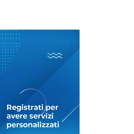
 eccedenti: perché a
lio-agosto escono dal
olino NoiPA (e
ndo, invece,
tano…)