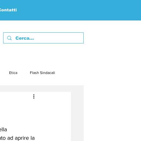
Contatti
Etica
Flash Sindacali
febbraio23
marzo23
embre23
dicembre23
lla 
to ad aprire la 