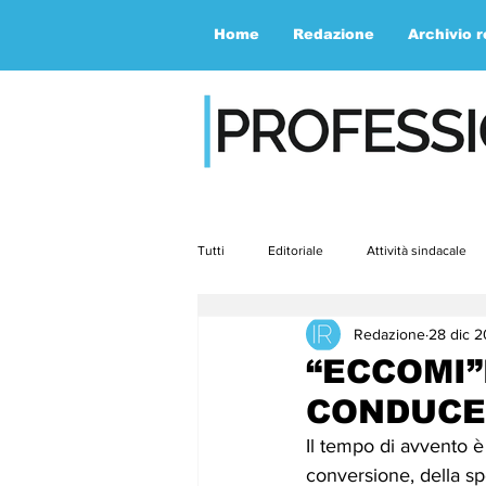
Home
Redazione
Archivio 
Tutti
Editoriale
Attività sindacale
Redazione
28 dic 
Contemporaneità
Speciale
“ECCOMI”
CONDUCE 
aprile23
maggio23
giugno2
Il tempo di avvento è 
conversione, della sp