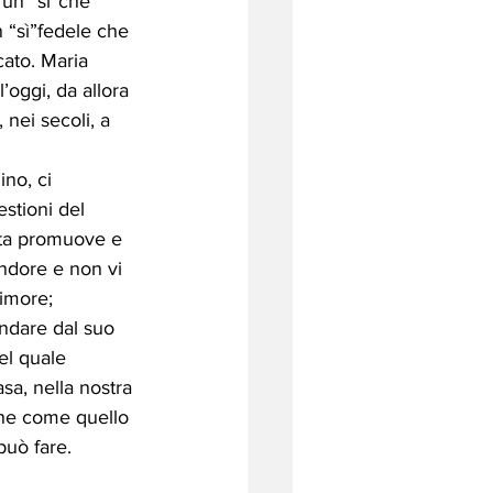
 un “sì”che 
n “sì”fedele che 
ato. Maria 
oggi, da allora 
nei secoli, a 
no, ci 
stioni del 
ata promuove e 
ndore e non vi 
imore; 
ondare dal suo 
el quale 
sa, nella nostra 
”che come quello 
può fare.