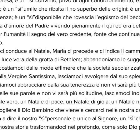
resa, è un “sì”convinto, privo di ogni condizionamento; è
; è un “sì”umile che ribalta il no superbo delle origini; è u
enza; è un “sì”disponibile che rovescia l’egoismo del pecc
a d’amore del Padre vivendo pienamente il qui ed ora dell’
 l’umanità il segno del vero credente, fonte che continua, 
o. 
i conduce al Natale, Maria ci precede e ci indica il cammi
luce vera della grotta di Bethlem; abbandoniamo le sugge
stiamoci dalle mode effimere che la società secolarizz
lla Vergine Santissima, lasciamoci avvolgere dal suo sple
sciamoci abbracciare dalla sua tenerezza e non vi sarà più t
lle sue parole e non vi sarà più solitudine, lasciamoci in
e vero, un Natale di pace, un Natale di gioia, un Natale n
gliere il Dio Bambino che viene a cercarci nella nostra ca
ta a dire il nostro “sì”personale e unico al Signore, un “sì
nostra storia trasformandoci nel profondo, come solo Dio 