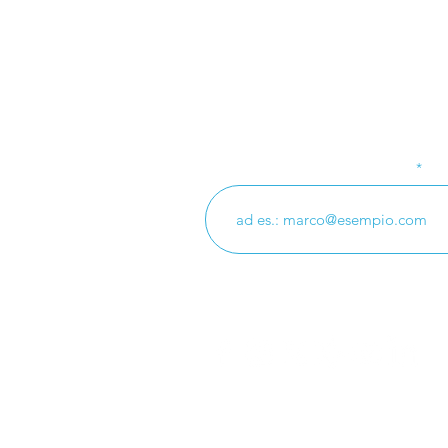
Iscriviti alla nostra
L’esempio di Alberto
Manzi “La scuola
Inserisci il tuo indirizzo email
insegna a pensare non
insegna pensieri”
© 2023 PROFESSIONE IR · CF: 9000638
Direttore Responsabile: Rosario Cannizza