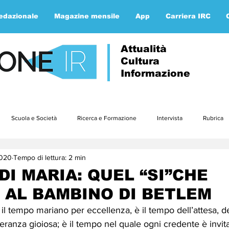
redazionale
Magazine mensile
App
Carriera IRC
Attualità
Cultura
Informazione
Scuola e Società
Ricerca e Formazione
Intervista
Rubrica
2020
Tempo di lettura: 2 min
Approfondimenti
Parola ai lettori
Etica e teologia
gennaio23
DI MARIA: QUEL “SI”CHE
AL BAMBINO DI BETLEM
3
luglio23
agosto23
settembre23
ottobre23
nov
il tempo mariano per eccellenza, è il tempo dell’attesa, de
eranza gioiosa; è il tempo nel quale ogni credente è invita