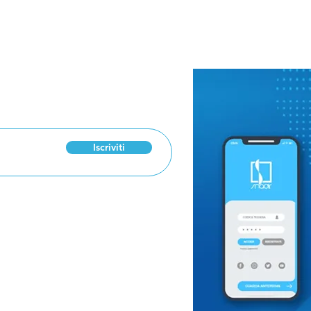
 Newsletter
Esami di riparazione
Ore
2026: l'importanza del
lug
metodo e del supporto
ced
emotivo del docente
qua
Iscriviti
res
0886
ro