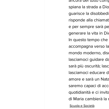
ancora del tutto comp
spiana la strada a Dio
guarisce la disobbedi
risponde alla chiamat
e per sempre sarà per
generare la vita in Di
In questo tempo che c
accompagna verso la 
mondo moderno, disco
lasciamoci guidare da
sarà più oscurità; la
lasciamoci educare da
amore e sarà un Natal
saremo capaci di acco
quotidianità e ci invi
di Maria cambierà la 
Scuola e Società