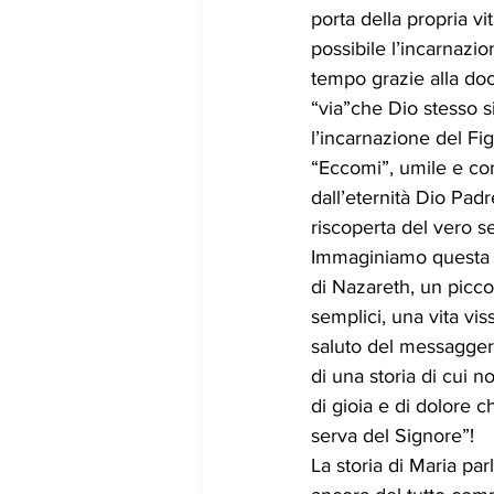
porta della propria v
gennaio24
febbraio24
marz
possibile l’incarnazi
tempo grazie alla doc
“via”che Dio stesso s
l’incarnazione del Figl
“Eccomi”, umile e cor
dall’eternità Dio Pad
riscoperta del vero s
Immaginiamo questa g
di Nazareth, un piccol
semplici, una vita vi
saluto del messagger
di una storia di cui 
di gioia e di dolore c
serva del Signore”! 
La storia di Maria pa