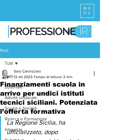
ME
NU
Post
Tutti
Saro Cannizzaro
Tutti
13 ott 2023
Tempo di lettura: 2 min
Finanziamenti scuola in
Editoriale
arrivo per undici istituti
Attività sindacale
tecnici siciliani. Potenziata
Scuola e Società
l’offerta formativa
Ricerca e Formazione
La Regione Sicilia, ha 
Intervista
ufficializzato, dopo 