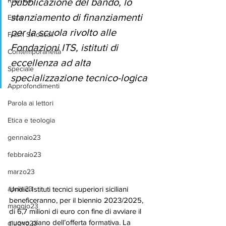
Rubrica
pubblicazione del bando, lo 
stanziamento di finanziamenti 
Etica
per la scuola rivolto alle 
Flash Sindacali
Fondazioni ITS, istituti di 
Contemporaneità
eccellenza ad alta 
Speciale
specializzazione tecnico-logica
Approfondimenti
Parola ai lettori
Etica e teologia
gennaio23
febbraio23
marzo23
Undici Istituti tecnici superiori siciliani 
aprile23
beneficeranno, per il biennio 2023/2025, 
maggio23
di 6,7 milioni di euro con fine di avviare il 
nuovo piano dell’offerta formativa. La 
giugno23