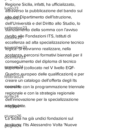
Regione Sicilia, infatti, ha ufficializzato, 
luglio23
attraverso la pubblicazione del bando sul 
sito del Dipartimento dell’Istruzione, 
agosto23
dell’Università e del Diritto allo Studio, lo 
settembre23
stanziamento della somma con l’avviso 
rivolto alle Fondazioni ITS, Istituti di 
ottobre23
eccellenza ad alta specializzazione tecnico 
novembre23
logica. Si dovranno realizzare, nella 
sostanza, percorsi formativi biennali per il 
dicembre23
conseguimento del diploma di tecnico 
gennaio24
superiore (collocato nel V livello EQF-
Quadro europeo delle qualificazioni) e per 
febbraio24
creare un catalogo dell’offerta degli Its 
coerente con la programmazione triennale 
marzo24
regionale e con la strategia regionale 
aprile24
dell’innovazione per la specializzazione 
intelligente. 
maggio24
giugno26
La Sicilia ha già undici fondazioni sul 
territorio: l’Its Alessandro Volta ‘Nuove 
giugno24