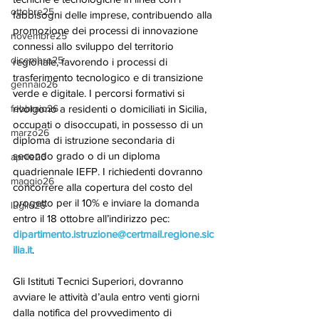
ottobre25
fabbisogni delle imprese, contribuendo alla 
promozione dei processi di innovazione 
novembre25
connessi allo sviluppo del territorio 
dicembre25
regionale, favorendo i processi di 
trasferimento tecnologico e di transizione 
gennaio26
verde e digitale. I percorsi formativi si 
rivolgono a residenti o domiciliati in Sicilia, 
febbraio26
occupati o disoccupati, in possesso di un 
marzo26
diploma di istruzione secondaria di 
secondo grado o di un diploma 
aprile26
quadriennale IEFP. I richiedenti dovranno 
maggio26
concorrere alla copertura del costo del 
progetto per il 10% e inviare la domanda 
luglio26
entro il 18 ottobre all’indirizzo pec: 
dipartimento.istruzione@certmail.regione.sic
ilia.it
. 
Gli Istituti Tecnici Superiori, dovranno 
avviare le attività d’aula entro venti giorni 
dalla notifica del provvedimento di 