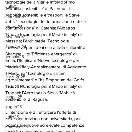
tecnologie della Vita’ e InfoMobPmo 
luglio24
‘Mobilità sostenibile’ di Palermo; l’Its 
‘Mobilità sostenibile e trasporti’ e Steve 
settembre24
Jobs ‘Tecnologie dell’informazione e della 
ottobre24
comunicazione’ di Catania; l’Albatros 
‘Nuove tecnologie per il Made in Italy’ di 
novembre24
Messina; l’Archimede ‘Tecnologie 
dicembre24
Innovative per i beni e le attività culturali’ di 
Siracusa; l’Its ‘Efficienza energetica’ di 
gennaio25
Enna; l’Its Sicani ‘Nuove tecnologie per il 
made in Italy-Agroalimentare’ di Agrigento; 
febbraio25
il Madonie ‘Tecnologie e sistemi 
marzo2025
agroalimentari’ e l’Its Emporium del Golfo 
‘Nuove tecnologie per il Made in Italy’ di 
aprile2025
Trapani; l’Aerospazio Sicilia ‘Mobilità 
maggio25
sostenibile’ di Ragusa.
giugno25
L’intenzione è di rafforzare l’offerta di 
luglio25
istruzione terziaria non universitaria, per 
potenziare nuove ed elevate competenze 
settembre25
tecniche e tecnologiche in linea con i 