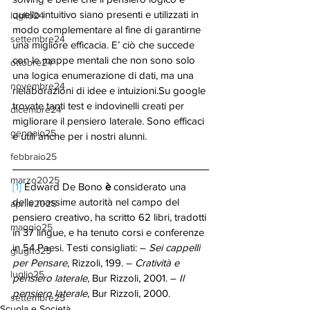
quello intuitivo siano presenti e utilizzati in 
luglio24
modo complementare al fine di garantirne 
settembre24
una migliore efficacia. E’ ciò che succede 
con le mappe mentali che non sono solo 
ottobre24
una logica enumerazione di dati, ma una 
novembre24
rielaborazioni di idee e intuizioni.Su google 
trovate tanti test e indovinelli creati per 
dicembre24
migliorare il pensiero laterale. Sono efficaci 
gennaio25
e utili anche per i nostri alunni.
febbraio25
marzo2025
[1]
 Edward De Bono 
è 
considerato una 
delle massime autorità nel campo del 
aprile2025
pensiero creativo, ha scritto 62 libri, tradotti 
maggio25
in 37 lingue, e ha tenuto corsi e conferenze 
in 54 Paesi. Testi consigliati: – 
Sei cappelli 
giugno25
per Pensare
, Rizzoli, 199. – 
Cratività e 
luglio25
pensiero laterale
, Bur Rizzoli, 2001. – 
Il 
pensiero laterale
, Bur Rizzoli, 2000.
settembre25
Scuola e Società