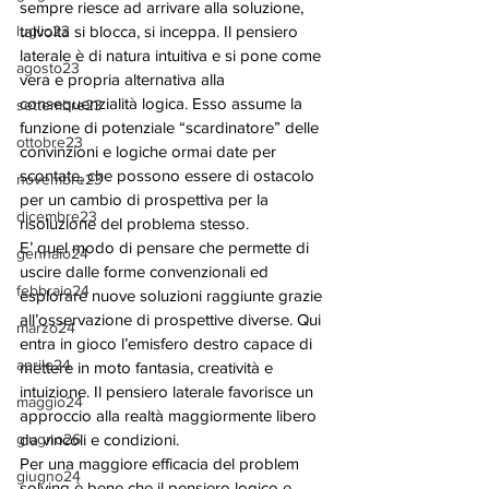
sempre riesce ad arrivare alla soluzione, 
luglio23
talvolta si blocca, si inceppa. Il pensiero 
laterale è di natura intuitiva e si pone come 
agosto23
vera e propria alternativa alla 
consequenzialità logica. Esso assume la 
settembre23
funzione di potenziale “scardinatore” delle 
ottobre23
convinzioni e logiche ormai date per 
scontate, che possono essere di ostacolo 
novembre23
per un cambio di prospettiva per la 
dicembre23
risoluzione del problema stesso. 
E’ quel modo di pensare che permette di 
gennaio24
uscire dalle forme convenzionali ed 
febbraio24
esplorare nuove soluzioni raggiunte grazie 
all’osservazione di prospettive diverse. Qui 
marzo24
entra in gioco l’emisfero destro capace di 
aprile24
mettere in moto fantasia, creatività e 
intuizione. Il pensiero laterale favorisce un 
maggio24
approccio alla realtà maggiormente libero 
giugno26
da vincoli e condizioni. 
Per una maggiore efficacia del problem 
giugno24
solving è bene che il pensiero logico e 