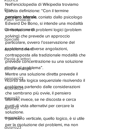
Rubrica
Nell’enciclopedia di Wikipedia troviamo 
Etica
questa definizione: “Con il termine 
pensiero laterale
, coniato dallo psicologo 
Flash Sindacali
Edward De Bono, si intende una modalità 
Contemporaneità
di risoluzione di problemi logici (problem 
solving) che prevede un approccio 
Speciale
particolare, ovvero l’osservazione del 
problema da diverse angolazioni, 
Approfondimenti
contrapposta alla tradizionale modalità che 
Parola ai lettori
prevede concentrazione su una soluzione 
diretta al problema”. 
Etica e teologia
Mentre una soluzione diretta prevede il 
gennaio23
ricorso alla logica sequenziale risolvendo il 
problema partendo dalle considerazioni 
febbraio23
che sembrano più ovvie, il pensiero 
marzo23
laterale, invece, se ne discosta e cerca 
punti di vista alternativi per cercare la 
aprile23
soluzione. 
maggio23
Il pensiero verticale, quello logico, è si utile 
per la risoluzione dei problemi, ma non 
giugno23