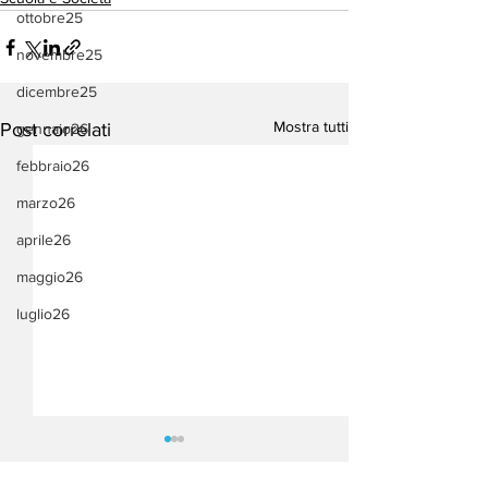
ottobre25
novembre25
dicembre25
Mostra tutti
Post correlati
gennaio26
febbraio26
marzo26
aprile26
maggio26
luglio26