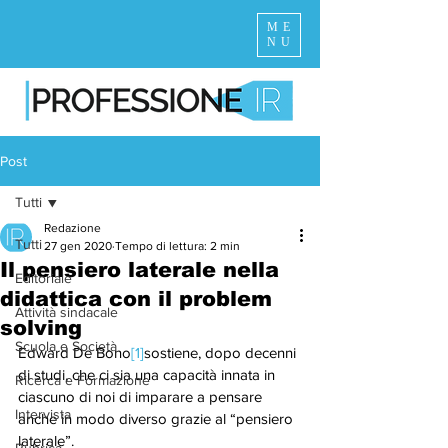
ME
NU
Post
Tutti
Redazione
Tutti
27 gen 2020
Tempo di lettura: 2 min
Il pensiero laterale nella
Editoriale
didattica con il problem
Attività sindacale
solving
Scuola e Società
Edward De Bono
[1]
sostiene, dopo decenni 
di studi, che ci sia una capacità innata in 
Ricerca e Formazione
ciascuno di noi di imparare a pensare 
Intervista
anche in modo diverso grazie al “pensiero 
laterale”.  