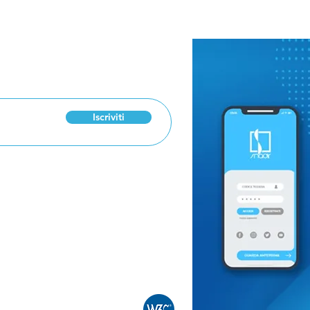
 Newsletter
“Insegnare con
Manz
passione”: Papa Leone
scuo
incontra gli insegnanti
Pro
di religione
pro
Iscriviti
0886
ro
 n. 30311 Cookie Policy