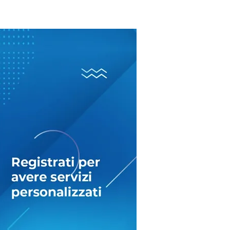
oni fuori dalle
le? Il ‘processo’ ai
messi Sposi tra
vocazione e realtà