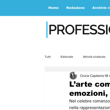
Home
Redazione
Archivio 
Tutti
Editoriale
Attività sindacale
Cinzia Capitanio
18 
Contemporaneità
Speciale
L’arte co
emozioni, 
aprile23
maggio23
giugno2
Nel celebre romanzo “I
nella rappresentazio