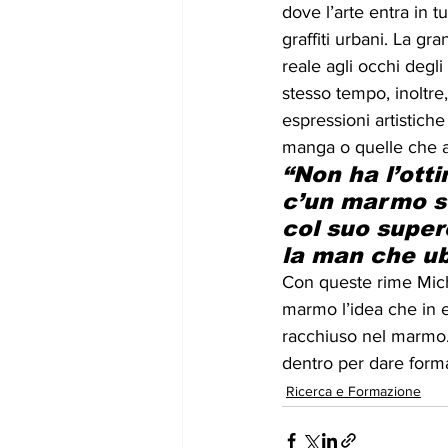
dove l’arte entra in t
graffiti urbani. La gr
reale agli occhi degli
stesso tempo, inoltre,
espressioni artistich
manga o quelle che a
“Non ha l’ott
c’un marmo so
col suo superc
la man che ubb
Con queste rime Mich
marmo l’idea che in e
racchiuso nel marmo. 
dentro per dare forma
Ricerca e Formazione