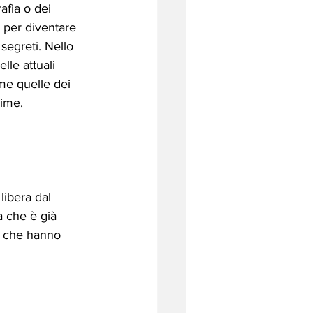
afia o dei 
a per diventare 
segreti. Nello 
lle attuali 
me quelle dei 
ime. 
ibera dal 
a che è già 
ò che hanno 