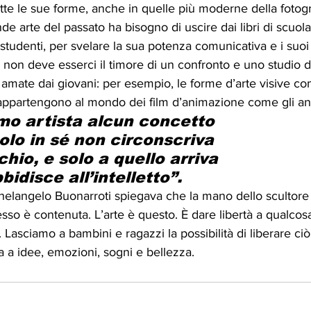
utte le sue forme, anche in quelle più moderne della fotogr
ande arte del passato ha bisogno di uscire dai libri di scuol
 studenti, per svelare la sua potenza comunicativa e i suoi 
 non deve esserci il timore di un confronto e uno studio de
e amate dai giovani: per esempio, le forme d’arte visive co
ppartengono al mondo dei film d’animazione come gli an
imo artista alcun concetto
lo in sé non circonscriva
hio, e solo a quello arriva
idisce all’intelletto”.
elangelo Buonarroti spiegava che la mano dello scultore l
sso è contenuta. L’arte è questo. È dare libertà a qualcos
Lasciamo a bambini e ragazzi la possibilità di liberare ci
 a idee, emozioni, sogni e bellezza.