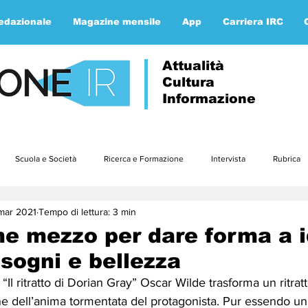
redazionale
Magazine mensile
App
Carriera IRC
Attualità
Cultura
Informazione
Scuola e Società
Ricerca e Formazione
Intervista
Rubrica
mar 2021
Tempo di lettura: 3 min
Approfondimenti
Parola ai lettori
Etica e teologia
gennaio23
me mezzo per dare forma a i
sogni e bellezza
3
luglio23
agosto23
settembre23
ottobre23
nov
l ritratto di Dorian Gray” Oscar Wilde trasforma un ritratto
ne dell’anima tormentata del protagonista. Pur essendo u