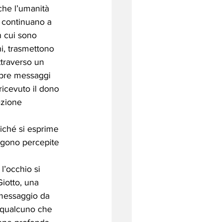
che l’umanità 
 e continuano a 
n cui sono 
i, trasmettono 
ttraverso un 
mpre messaggi 
icevuto il dono 
azione 
 
oiché si esprime 
ngono percepite 
l’occhio si 
iotto, una 
 messaggio da 
 qualcuno che 