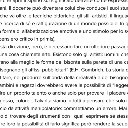
e che apra il sipario sul significato dell’arte come espress
ni. Il docente può diventare colui che conduce i suoi stu
e va oltre le tecniche pittoriche, gli stili artistici, il lingu
 è ricerca di sé e raffigurazione di un mondo possibile. In
a forma di alfabetizzazione emotiva e uno stimolo per lo s
pensiero critico in primis). 
ta direzione, però, è necessario fare un ulteriore passagg
 una cosa chiamata arte. Esistono solo gli artisti: uomini 
avano alla meglio le forme del bisonte sulla parete di una 
segnano gli affissi pubblicitari” (E.H. Gombrich, La storia del
 fare, nel produrre sull’onda della creatività e del bisogn
mbini e ragazzi dovrebbero avere la possibilità di “legge
ire un proprio talento o anche solo per provare il piacere d
, gesso, colore… Talvolta siamo indotti a pensare che solo 
cio da attività manipolatorie: commettiamo un errore. Mai
 di trovare degli strumenti con i quali esprimere sé stessi 
re loro la possibilità di farlo significa però rendere la scu