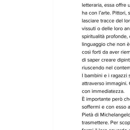
letteraria, essa offr
gennaio24
febbraio24
marz
ha con l’arte. Pittori
lasciare tracce del lo
vissuti o delle loro 
spiritualità profonde,
linguaggio che non è
così forti da aver ri
di saper creare dipin
riuscendo nel contem
I bambini e i ragazzi 
attraverso immagini. 
con immediatezza. 
È importante però che
soffermi e con esso a
Pietà di Michelangel
trasmettere. Per scop