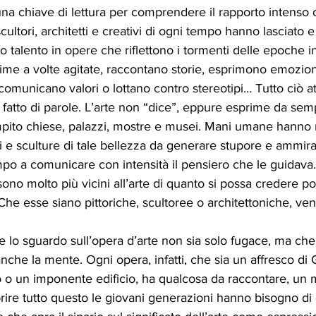
e una chiave di lettura per comprendere il rapporto intenso 
o24
aprile24
maggio24
, scultori, architetti e creativi di ogni tempo hanno lasciato
ro talento in opere che riflettono i tormenti delle epoche i
anime a volte agitate, raccontano storie, esprimono emozion
 comunicano valori o lottano contro stereotipi… Tutto ciò a
 fatto di parole. L’arte non “dice”, eppure esprime da se
empito chiese, palazzi, mostre e musei. Mani umane hanno r
ti e sculture di tale bellezza da generare stupore e ammir
po a comunicare con intensità il pensiero che le guidava.
sono molto più vicini all’arte di quanto si possa credere p
Che esse siano pittoriche, scultoree o architettoniche, ve
 lo sguardo sull’opera d’arte non sia solo fugace, ma che 
nche la mente. Ogni opera, infatti, che sia un affresco di G
o o un imponente edificio, ha qualcosa da raccontare, un
rire tutto questo le giovani generazioni hanno bisogno di