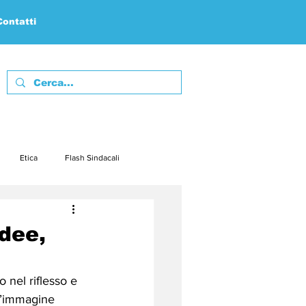
Contatti
Etica
Flash Sindacali
febbraio23
marzo23
dee,
embre23
dicembre23
 nel riflesso e 
n’immagine 