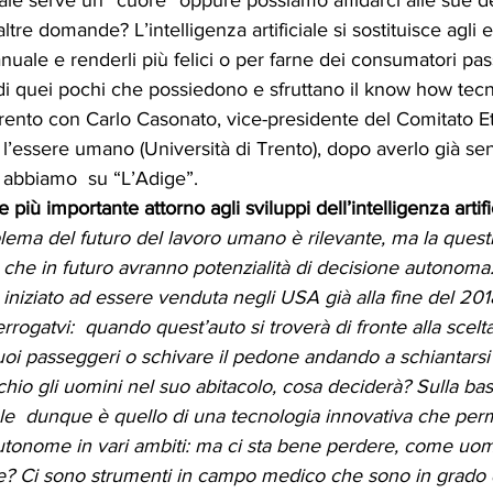
iciale serve un “cuore” oppure possiamo affidarci alle sue d
o24
aprile24
maggio24
altre domande? L’intelligenza artificiale si sostituisce agli
anuale e renderli più felici o per farne dei consumatori pass
 di quei pochi che possiedono e sfruttano il know how tec
rento con Carlo Casonato, vice-presidente del Comitato Et
’essere umano (Università di Trento), dopo averlo già sent
abbiamo  su “L’Adige”.   
 più importante attorno agli sviluppi dell’intelligenza artifi
lema del futuro del lavoro umano è rilevante, ma la quest
che in futuro avranno potenzialità di decisione autonoma.
niziato ad essere venduta negli USA già alla fine del 201
rogatvi:  quando quest’auto si troverà di fronte alla scelta
uoi passeggeri o schivare il pedone andando a schiantarsi
io gli uomini nel suo abitacolo, cosa deciderà? Sulla base 
rale  dunque è quello di una tecnologia innovativa che perm
tonome in vari ambiti: ma ci sta bene perdere, come uomin
ne? Ci sono strumenti in campo medico che sono in grado d