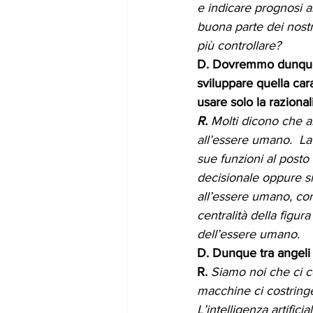
e indicare prognosi a
buona parte dei nost
più controllare?
D. Dovremmo dunque c
sviluppare quella car
usare solo la razionali
R. 
Molti dicono che a
all’essere umano.  La
sue funzioni al post
decisionale oppure s
all’essere umano, con 
centralità della figu
dell’essere umano. 
D. Dunque tra angeli 
R. 
Siamo noi che ci c
macchine ci costringe
L’intelligenza artific