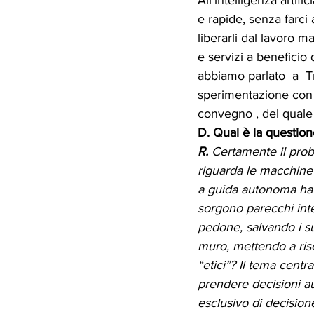
All’intelligenza artif
gennaio24
febbraio24
marz
e rapide, senza farci 
liberarli dal lavoro m
e servizi a beneficio
abbiamo parlato  a  T
sperimentazione con l
convegno , del quale 
D. Qual è la questione
R. 
Certamente il prob
riguarda le macchine 
a guida autonoma ha i
sorgono parecchi inter
pedone, salvando i s
muro, mettendo a risch
“etici”? Il tema cent
prendere decisioni au
esclusivo di decisio