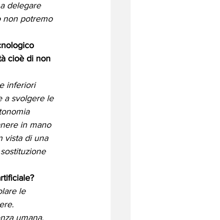
 a delegare 
o non potremo 
cnologico 
tà cioè di non 
inferiori 
 a svolgere le 
utonomia 
anere in mano 
 vista di una 
sostituzione 
ificiale? 
lare le 
ere. 
genza umana. 