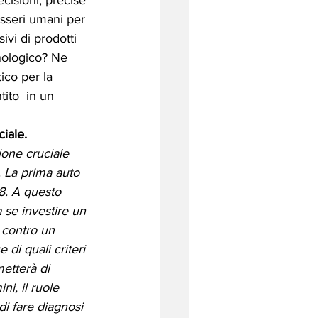
ecisioni, precise 
 esseri umani per 
ivi di prodotti 
nologico? Ne 
ico per la 
ito  in un 
ciale.
ione cruciale 
 La prima auto 
8. A questo 
 se investire un 
 contro un 
di quali criteri 
etterà di 
i, il ruole 
i fare diagnosi 