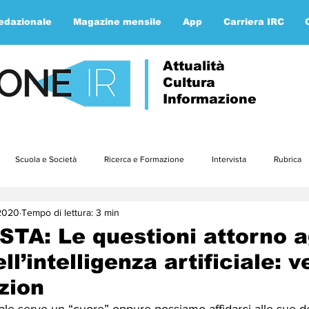
redazionale
Magazine mensile
App
Carriera IRC
Attualità
Cultura
Informazione
Scuola e Società
Ricerca e Formazione
Intervista
Rubrica
2020
Tempo di lettura: 3 min
Approfondimenti
Parola ai lettori
Etica e teologia
gennaio23
STA: Le questioni attorno a
ll’intelligenza artificiale: v
3
luglio23
agosto23
settembre23
ottobre23
nov
zion