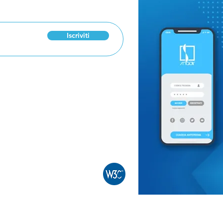
“Insegnare con
Manz
passione”: Papa Leone
scuo
incontra gli insegnanti
Pro
di religione
pro
Iscriviti
0886
ro
 n. 30311 Cookie Policy