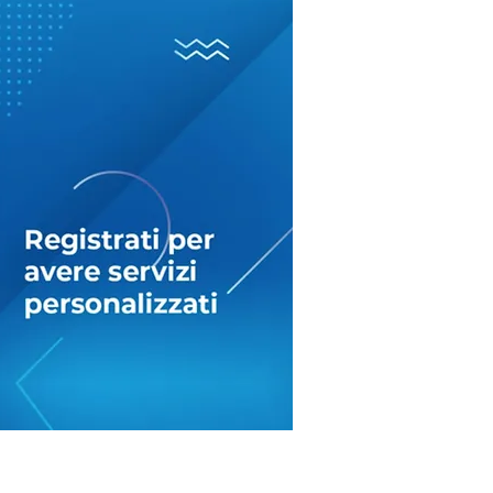
oni fuori dalle
le? Il ‘processo’ ai
messi Sposi tra
vocazione e realtà