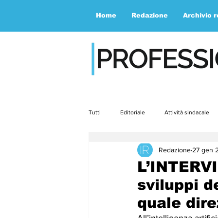
Home
Redazione
Archivio 
Tutti
Editoriale
Attività sindacale
Redazione
27 gen 
Contemporaneità
Speciale
L’INTERVI
sviluppi de
aprile23
maggio23
giugno2
quale dire