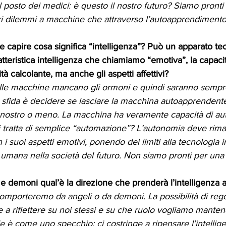
l posto dei medici: è questo il nostro futuro? Siamo pronti
ri dilemmi a macchine che attraverso l’autoapprendiment
apire cosa significa “intelligenza”? Può un apparato te
atteristica intelligenza che chiamiamo “emotiva”, la capaci
tà calcolante, ma anche gli aspetti affettivi? 
lle macchine mancano gli ormoni e quindi saranno sempre 
 sfida è decidere se lasciare la macchina autoapprendente
o nostro o meno. La macchina ha veramente capacità di a
i tratta di semplice “automazione”? L’autonomia deve rim
i suoi aspetti emotivi, ponendo dei limiti alla tecnologia in
ra umana nella società del futuro. Non siamo pronti per una 
e demoni qual’è la direzione che prenderà l’intelligenza art
omporteremo da angeli o da demoni. La possibilità di rego
 a riflettere su noi stessi e su che ruolo vogliamo manten
iale è come uno specchio: ci costringe a ripensare l’intelli