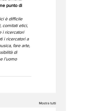
me punto di 
 è difficile 
 comitati etici, 
i ricercatori 
i ricercatori a 
usica, fare arte, 
bilità di 
se l’uomo 
Mostra tutti