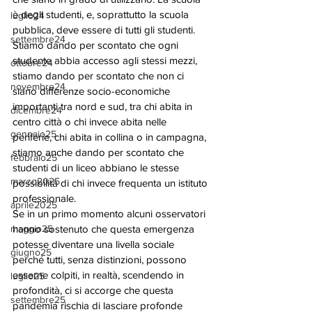
è degli studenti, e, soprattutto la scuola 
luglio24
pubblica, deve essere di tutti gli studenti. 
settembre24
Stiamo dando per scontato che ogni 
studente abbia accesso agli stessi mezzi, 
ottobre24
stiamo dando per scontato che non ci 
novembre24
siano differenze socio-economiche 
importanti tra nord e sud, tra chi abita in 
dicembre24
centro città o chi invece abita nelle 
gennaio25
periferie, chi abita in collina o in campagna, 
stiamo anche dando per scontato che 
febbraio25
studenti di un liceo abbiano le stesse 
marzo2025
possibilità di chi invece frequenta un istituto 
professionale. 
aprile2025
Se in un primo momento alcuni osservatori 
maggio25
hanno sostenuto che questa emergenza 
potesse diventare una livella sociale 
giugno25
perché tutti, senza distinzioni, possono 
esserne colpiti, in realtà, scendendo in 
luglio25
profondità, ci si accorge che questa 
settembre25
pandemia rischia di lasciare profonde 