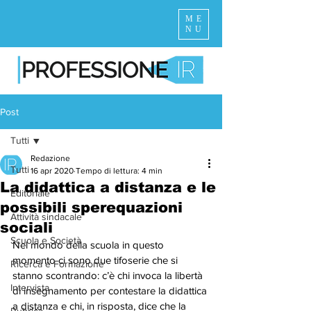
ME
NU
Post
Tutti
Redazione
Tutti
16 apr 2020
Tempo di lettura: 4 min
La didattica a distanza e le
Editoriale
possibili sperequazioni
Attività sindacale
sociali
Scuola e Società
Nel mondo della scuola in questo 
momento ci sono due tifoserie che si 
Ricerca e Formazione
stanno scontrando: c’è chi invoca la libertà 
Intervista
di insegnamento per contestare la didattica 
a distanza e chi, in risposta, dice che la 