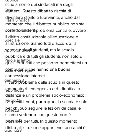
Rubrica
scuola non è dei sindacati ma degli 
Etica
studenti. Questo dibattito rischia di 
diventare sterile e fuorviante, anche dal 
Flash Sindacali
momento che il dibattito pubblico non sta 
Contemporaneità
considerando il problema centrale, ovvero 
il diritto costituzionale all’educazione e 
Speciale
all’istruzione. Siamo tutti d’accordo, la 
scuola è degli studenti, ma la scuola 
Approfondimenti
pubblica è di tutti gli studenti, non solo di 
Parola ai lettori
quelli fortunati che possono permettersi un 
computer o che hanno una buona 
Etica e teologia
connessione internet. 
gennaio23
Il vero problema della scuola in questo 
momento di emergenza e di didattica a 
febbraio23
distanza è un problema socio-economico. 
marzo23
Di questi tempi, purtroppo, la scuola è solo 
per chi può seguire le lezioni da casa, e 
aprile23
stiamo vedendo che questo non è 
maggio23
possibile per tutti. In questo momento, il 
diritto all’istruzione appartiene solo a chi è 
giugno23