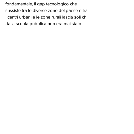
fondamentale, il gap tecnologico che 
sussiste tra le diverse zone del paese e tra 
i centri urbani e le zone rurali lascia soli chi 
dalla scuola pubblica non era mai stato 
lasciato indietro. Essere connessi oggi 
dovrebbe essere un diritto.
Ricerca e Formazione
Mostra tutti
Post correlati