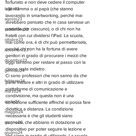
fortunato e non deve cedere il computer 
luglio23
alla mamma o al papà (che stanno 
lavorando in smartworking, perché mai 
agosto23
avrebbero pensato che in casa servisse un 
portatile per ciascuno), o di chi non ha 
settembre23
fratelli con cui dividersi l’iPad. La scuola, 
ottobre23
mai come ora, è di chi può permettersela, 
perché chi non ha la fortuna di avere 
novembre23
genitori in grado di procurare i mezzi che 
dicembre23
oggi servono per restare al passo con la 
classe resta indietro. 
gennaio24
Ci sono professori che non sanno da che 
febbraio24
parte iniziare e altri in grado di utilizzare 
piattaforme di comunicazione e 
marzo24
condivisione, ma questa non è una 
aprile24
condizione sufficiente affinché si possa fare 
didattica a distanza. La condizione 
maggio24
necessaria è che gli studenti siano 
giugno26
connessi, che abbiano in dotazione un 
dispositivo per poter seguire la lezione e 
giugno24
che siano in grado di utilizzarlo. La scuola 