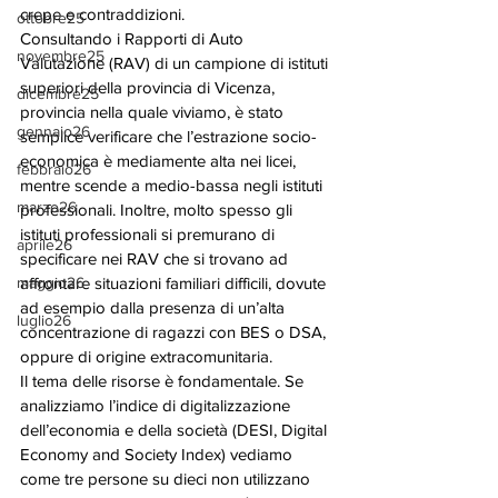
crepe e contraddizioni. 
ottobre25
Consultando i Rapporti di Auto 
novembre25
Valutazione (RAV) di un campione di istituti 
superiori della provincia di Vicenza, 
dicembre25
provincia nella quale viviamo, è stato 
gennaio26
semplice verificare che l’estrazione socio-
economica è mediamente alta nei licei, 
febbraio26
mentre scende a medio-bassa negli istituti 
marzo26
professionali. Inoltre, molto spesso gli 
istituti professionali si premurano di 
aprile26
specificare nei RAV che si trovano ad 
maggio26
affrontare situazioni familiari difficili, dovute 
ad esempio dalla presenza di un’alta 
luglio26
concentrazione di ragazzi con BES o DSA, 
oppure di origine extracomunitaria. 
Il tema delle risorse è fondamentale. Se 
analizziamo l’indice di digitalizzazione 
dell’economia e della società (DESI, Digital 
Economy and Society Index) vediamo 
come tre persone su dieci non utilizzano 