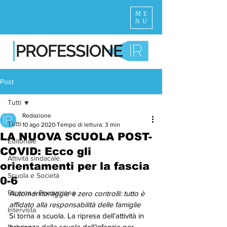
ME
NU
Post
Tutti
Redazione
Tutti
10 ago 2020
Tempo di lettura: 3 min
LA NUOVA SCUOLA POST-
Editoriale
COVID: Ecco gli
Attività sindacale
orientamenti per la fascia
Scuola e Società
0-6
Ricerca e Formazione
Automonitoraggio e zero controlli: tutto è 
affidato alla responsabilità delle famiglie
Intervista
Si torna a scuola. La ripresa dell’attività in 
presenza della scuola dell’infanzia per 