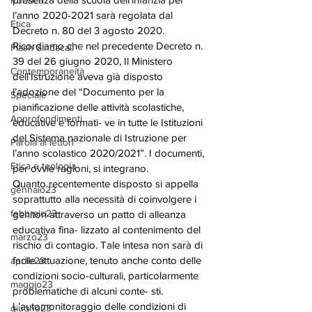
Rubrica
l’anno 2020-2021 sarà regolata dal 
Etica
Decreto n. 80 del 3 agosto 2020. 
Ricordiamo che nel precedente Decreto n. 
Flash Sindacali
39 del 26 giugno 2020, Il Ministero 
Contemporaneità
dell’Istruzione aveva già disposto 
l’adozione del “Documento per la 
Speciale
pianificazione delle attività scolastiche, 
Approfondimenti
educative e formati- ve in tutte le Istituzioni 
del Sistema nazionale di Istruzione per 
Parola ai lettori
l’anno scolastico 2020/2021”. I documenti, 
Etica e teologia
per ovvie ragioni, si integrano. 
Quanto recentemente disposto si appella 
gennaio23
soprattutto alla necessità di coinvolgere i 
febbraio23
genitori attraverso un patto di alleanza 
educativa fina- lizzato al contenimento del 
marzo23
rischio di contagio. Tale intesa non sarà di 
facile attuazione, tenuto anche conto delle 
aprile23
condizioni socio-culturali, particolarmente 
maggio23
problematiche di alcuni conte- sti. 
L’automonitoraggio delle condizioni di 
giugno23