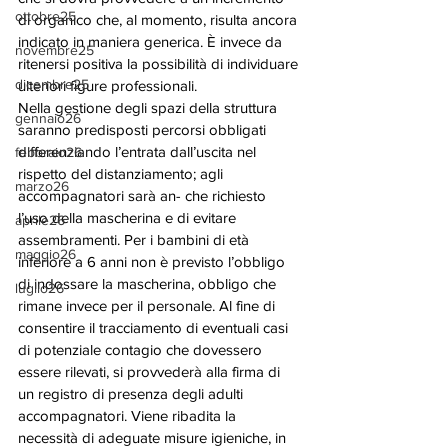
ottobre25
di organico che, al momento, risulta ancora 
indicato in maniera generica. È invece da 
novembre25
ritenersi positiva la possibilità di individuare 
dicembre25
ulteriori figure professionali. 
Nella gestione degli spazi della struttura 
gennaio26
saranno predisposti percorsi obbligati 
differenziando l’entrata dall’uscita nel 
febbraio26
rispetto del distanziamento; agli 
marzo26
accompagnatori sarà an- che richiesto 
l’uso della mascherina e di evitare 
aprile26
assembramenti. Per i bambini di età 
maggio26
inferiore a 6 anni non è previsto l’obbligo 
di indossare la mascherina, obbligo che 
luglio26
rimane invece per il personale. Al fine di 
consentire il tracciamento di eventuali casi 
di potenziale contagio che dovessero 
essere rilevati, si provvederà alla firma di 
un registro di presenza degli adulti 
accompagnatori. Viene ribadita la 
necessità di adeguate misure igieniche, in 