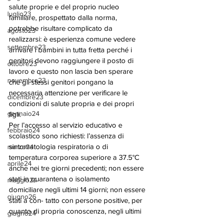
salute proprie e del proprio nucleo 
luglio23
familiare, prospettato dalla norma, 
potrebbe risultare complicato da 
agosto23
realizzarsi: è esperienza comune vedere 
settembre23
arrivare i bambini in tutta fretta perché i 
genitori devono raggiungere il posto di 
ottobre23
lavoro e questo non lascia ben sperare 
novembre23
che gli stessi genitori pongano la 
necessaria attenzione per verificare le 
dicembre23
condizioni di salute propria e dei propri 
gennaio24
figli. 
Per l’accesso al servizio educativo e 
febbraio24
scolastico sono richiesti: l’assenza di 
sintomatologia respiratoria o di 
marzo24
temperatura corporea superiore a 37.5°C 
aprile24
anche nei tre giorni precedenti; non essere 
stati in quarantena o isolamento 
maggio24
domiciliare negli ultimi 14 giorni; non essere 
giugno26
stati a con- tatto con persone positive, per 
quanto di propria conoscenza, negli ultimi 
giugno24