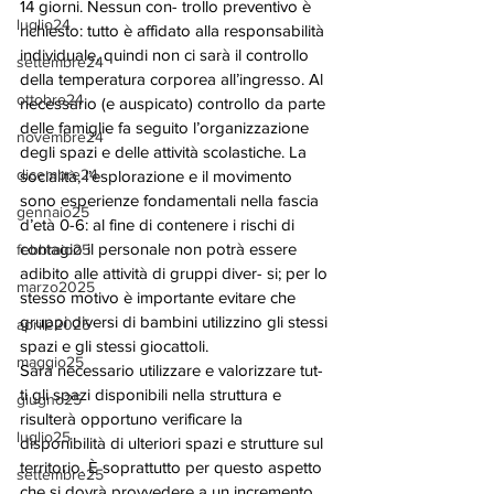
14 giorni. Nessun con- trollo preventivo è 
luglio24
richiesto: tutto è affidato alla responsabilità 
individuale, quindi non ci sarà il controllo 
settembre24
della temperatura corporea all’ingresso. Al 
ottobre24
necessario (e auspicato) controllo da parte 
delle famiglie fa seguito l’organizzazione 
novembre24
degli spazi e delle attività scolastiche. La 
dicembre24
socialità, l’esplorazione e il movimento 
sono esperienze fondamentali nella fascia 
gennaio25
d’età 0-6: al fine di contenere i rischi di 
contagio il personale non potrà essere 
febbraio25
adibito alle attività di gruppi diver- si; per lo 
marzo2025
stesso motivo è importante evitare che 
gruppi diversi di bambini utilizzino gli stessi 
aprile2025
spazi e gli stessi giocattoli. 
maggio25
Sarà necessario utilizzare e valorizzare tut- 
ti gli spazi disponibili nella struttura e 
giugno25
risulterà opportuno verificare la 
luglio25
disponibilità di ulteriori spazi e strutture sul 
territorio. È soprattutto per questo aspetto 
settembre25
che si dovrà provvedere a un incremento 