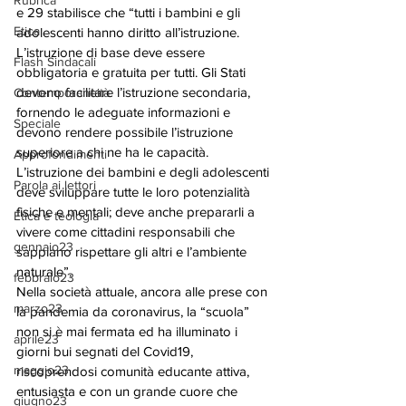
Rubrica
e 29 stabilisce che “tutti i bambini e gli 
Etica
adolescenti hanno diritto all’istruzione. 
L’istruzione di base deve essere 
Flash Sindacali
obbligatoria e gratuita per tutti. Gli Stati 
devono facilitare l’istruzione secondaria, 
Contemporaneità
fornendo le adeguate informazioni e 
Speciale
devono rendere possibile l’istruzione 
superiore a chi ne ha le capacità. 
Approfondimenti
L’istruzione dei bambini e degli adolescenti 
Parola ai lettori
deve sviluppare tutte le loro potenzialità 
fisiche e mentali; deve anche prepararli a 
Etica e teologia
vivere come cittadini responsabili che 
gennaio23
sappiano rispettare gli altri e l’ambiente 
naturale”. 
febbraio23
Nella società attuale, ancora alle prese con 
marzo23
la pandemia da coronavirus, la “scuola” 
non si è mai fermata ed ha illuminato i 
aprile23
giorni bui segnati del Covid19, 
maggio23
riscoprendosi comunità educante attiva, 
entusiasta e con un grande cuore che 
giugno23