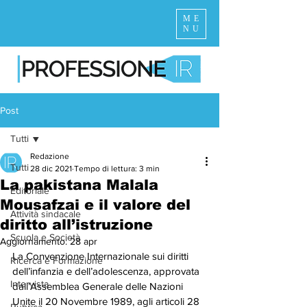
ME
NU
Post
Tutti
Redazione
Tutti
28 dic 2021
Tempo di lettura: 3 min
La pakistana Malala
Editoriale
Mousafzai e il valore del
Attività sindacale
diritto all’istruzione
Scuola e Società
Aggiornamento:
28 apr
La Convenzione Internazionale sui diritti 
Ricerca e Formazione
dell’infanzia e dell’adolescenza, approvata 
Intervista
dall’Assemblea Generale delle Nazioni 
Unite il 20 Novembre 1989, agli articoli 28 