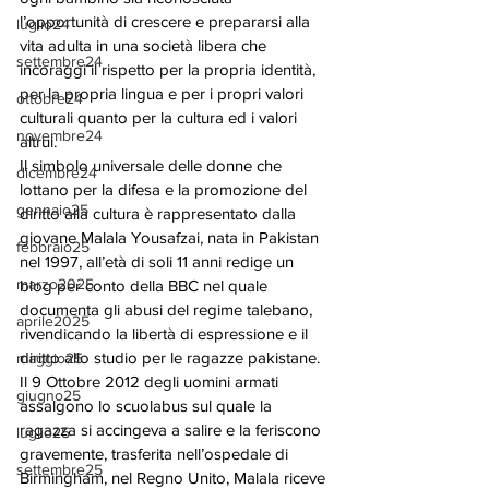
l’opportunità di crescere e prepararsi alla 
luglio24
vita adulta in una società libera che 
settembre24
incoraggi il rispetto per la propria identità, 
per la propria lingua e per i propri valori 
ottobre24
culturali quanto per la cultura ed i valori 
novembre24
altrui. 
Il simbolo universale delle donne che 
dicembre24
lottano per la difesa e la promozione del 
gennaio25
diritto alla cultura è rappresentato dalla 
giovane Malala Yousafzai, nata in Pakistan 
febbraio25
nel 1997, all’età di soli 11 anni redige un 
marzo2025
blog per conto della BBC nel quale 
documenta gli abusi del regime talebano, 
aprile2025
rivendicando la libertà di espressione e il 
diritto allo studio per le ragazze pakistane.
maggio25
Il 9 Ottobre 2012 degli uomini armati 
giugno25
assalgono lo scuolabus sul quale la 
ragazza si accingeva a salire e la feriscono 
luglio25
gravemente, trasferita nell’ospedale di 
settembre25
Birmingham, nel Regno Unito, Malala riceve 