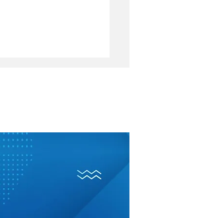
oni fuori dalle
le? Il ‘processo’ ai
messi Sposi tra
vocazione e realtà