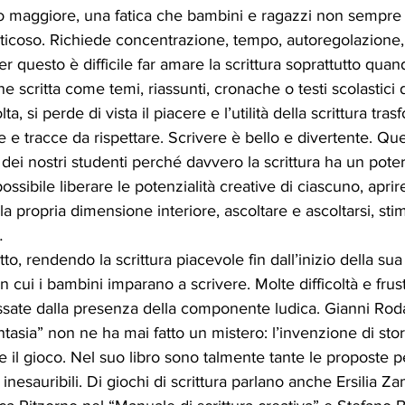
o maggiore, una fatica che bambini e ragazzi non sempre 
o24
aprile24
maggio24
faticoso. Richiede concentrazione, tempo, autoregolazione
er questo è difficile far amare la scrittura soprattutto qua
 scritta come temi, riassunti, cronache o testi scolastici di 
a, si perde di vista il piacere e l’utilità della scrittura tra
e e tracce da rispettare. Scrivere è bello e divertente. Q
dei nostri studenti perché davvero la scrittura ha un potere
ossibile liberare le potenzialità creative di ciascuno, aprire 
 la propria dimensione interiore, ascoltare e ascoltarsi, stim
 
o, rendendo la scrittura piacevole fin dall’inizio della sua
 cui i bambini imparano a scrivere. Molte difficoltà e frust
ate dalla presenza della componente ludica. Gianni Rodar
tasia” non ne ha mai fatto un mistero: l’invenzione di stor
 e il gioco. Nel suo libro sono talmente tante le proposte p
nesauribili. Di giochi di scrittura parlano anche Ersilia Za