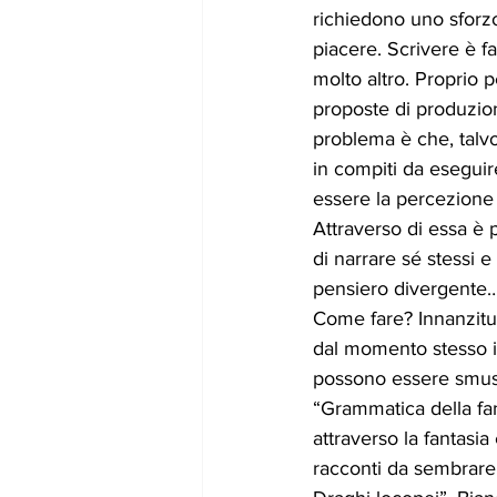
richiedono uno sforz
gennaio24
febbraio24
marz
piacere. Scrivere è 
molto altro. Proprio p
proposte di produzione
problema è che, talvolt
in compiti da eseguir
essere la percezione 
Attraverso di essa è p
di narrare sé stessi e
pensiero divergente…
Come fare? Innanzitutt
dal momento stesso in
possono essere smuss
“Grammatica della fan
attraverso la fantasia
racconti da sembrare i