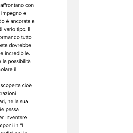
affrontano con 
, impegno e 
ndo è ancorata a 
vario tipo. Il 
sformando tutto 
uesta dovrebbe 
 incredibile. 
la possibilità 
olare il 
 scoperta cioè 
razioni 
i, nella sua 
ie passa 
er inventare 
mponi in “I 