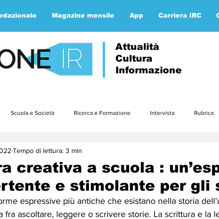
redazionale
Magazine mensile
App
Carriera IRC
Attualità
Cultura
Informazione
Scuola e Società
Ricerca e Formazione
Intervista
Rubrica
2022
Tempo di lettura: 3 min
Approfondimenti
Parola ai lettori
Etica e teologia
gennaio23
ra creativa a scuola : un’es
ertente e stimolante per gli
3
luglio23
agosto23
settembre23
ottobre23
nov
orme espressive più antiche che esistano nella storia dell
fra ascoltare, leggere o scrivere storie. La scrittura e la le