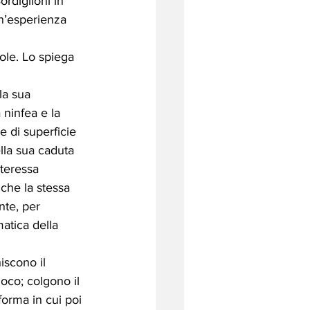
rdiglioni in 
n’esperienza 
ole. Lo spiega 
la sua 
 ninfea e la 
 di superficie 
lla sua caduta 
nteressa 
 che la stessa 
nte, per 
atica della 
iscono il 
oco; colgono il 
forma in cui poi 