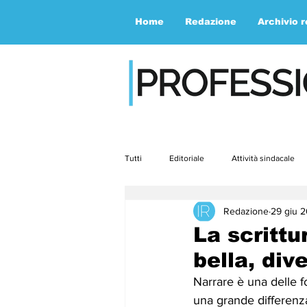
Home
Redazione
Archivio 
Tutti
Editoriale
Attività sindacale
Redazione
29 giu 
Contemporaneità
Speciale
La scrittu
bella, div
aprile23
maggio23
giugno2
Narrare è una delle f
una grande differenza 