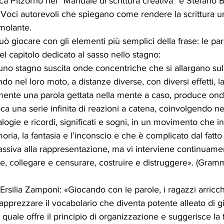
ca Pitzorno nel “Manuale di scrittura creativa” e Stefano Bo
… Voci autorevoli che spiegano come rendere la scrittura u
imolante.  
uò giocare con gli elementi più semplici della frase: le par
l capitolo dedicato al sasso nello stagno:  
uno stagno suscita onde concentriche che si allargano sul
do nel loro moto, a distanze diverse, con diversi effetti, la
nte una parola gettata nella mente a caso, produce onde
oca una serie infinita di reazioni a catena, coinvolgendo ne
logie e ricordi, significati e sogni, in un movimento che i
ria, la fantasia e l’inconscio e che è complicato dal fatto
ssiva alla rappresentazione, ma vi interviene continuame
e, collegare e censurare, costruire e distruggere». (Gramm
silia Zamponi: «Giocando con le parole, i ragazzi arricch
apprezzare il vocabolario che diventa potente alleato di gi
a quale offre il principio di organizzazione e suggerisce la 