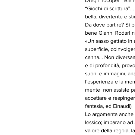
Draghi locopei”, Bian
“Giochi di scrittura”
bella, divertente e st
Da dove partire? Si p
bene Gianni Rodari ne
«Un sasso gettato in 
superficie, coinvolgen
canna… Non diversame
e di profondità, prov
suoni e immagini, ana
l’esperienza e la memo
mente  non assiste pa
accettare e respinger
fantasia, ed Einaudi) 
Lo argomenta anche Er
lessico; imparano ad 
valore della regola, l