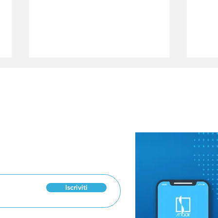
 Newsletter
“Insegnare con
Manz
passione”: Papa Leone
scuo
incontra gli insegnanti
Pro
di religione
pro
Iscriviti