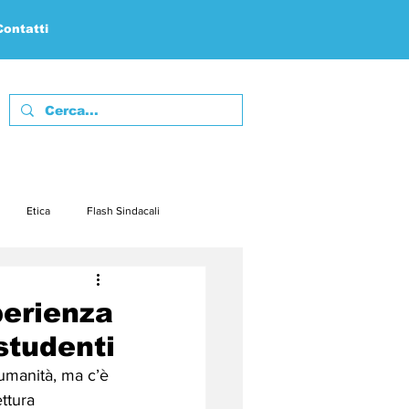
Contatti
Etica
Flash Sindacali
febbraio23
marzo23
perienza
 studenti
embre23
dicembre23
’umanità, ma c’è 
ttura 