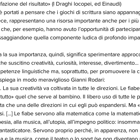
fazione del risultato» (I Draghi locopei, ed Einaudi) 
è portati a pensare che i giochi di scrittura siano appanna
ce, rappresentano una risorsa importante anche per i più 
che, per esempio, hanno avuto l’opportunità di partecipare
 assaggiandone quella componente ludica di profondo impa
ura la sua importanza, quindi, significa sperimentare appro
e che suscitino creatività, curiosità, interesse, divertimento
petenze linguistiche ma, soprattutto, per promuovere la cr
 spiega in modo meraviglioso Gianni Rodari: 
La sua creatività va coltivata in tutte le direzioni. Le fiabe
utto» quel che serve al bambino. Il libero uso di tutte le po
a che una delle direzioni in cui egli può espandersi. Ma «t
i. […] Le fiabe servono alla matematica come la matematic
esia, alla musica, all’utopia, all’impegno politico: insomma
 fantasticatore. Servono proprio perché, in apparenza, non
 e la musica, come il teatro o lo sport (se non diventano u