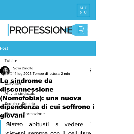
ME
NU
Post
Tutti
Sofia Dinolfo
Tutti
14 lug 2023
Tempo di lettura: 2 min
La sindrome da
Editoriale
disconnessione
Attività sindacale
(Nomofobia): una nuova
Scuola e Società
dipendenza di cui soffrono i
Ricerca e Formazione
giovani
Siamo abituati a vedere i 
Intervista
giovani sempre con il cellulare 