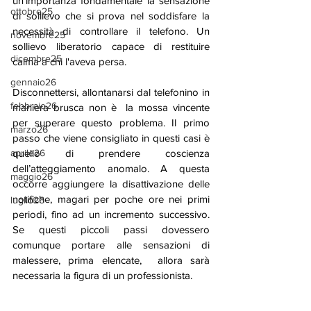
un'importanza fondamentale la sensazione 
ottobre25
di sollievo che si prova nel soddisfare la 
necessità di controllare il telefono. Un 
novembre25
sollievo liberatorio capace di restituire 
dicembre25
calma a chi l'aveva persa. 
gennaio26
Disconnettersi, allontanarsi dal telefonino in 
febbraio26
maniera brusca non è  la mossa vincente 
per superare questo problema. Il primo 
marzo26
passo che viene consigliato in questi casi è 
quello di prendere coscienza 
aprile26
dell’atteggiamento anomalo. A questa 
maggio26
occorre aggiungere la disattivazione delle 
notifiche, magari per poche ore nei primi 
luglio26
periodi, fino ad un incremento successivo. 
Se questi piccoli passi dovessero 
comunque portare alle sensazioni di 
malessere, prima elencate,  allora sarà 
necessaria la figura di un professionista.