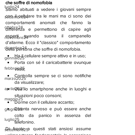
che soffre di nomofobia
luglio24
Siamo abituati a vedere i giovani sempre 
con il cellulare tra le mani ma ci sono dei 
settembre24
comportamenti anomali che fanno la 
ottobre24
differenza e permettono di capire agli 
esperti quando suona il campanello 
novembre24
d'allarme. Ecco il "classico" comportamento 
dicembre24
della persona che soffre di nomofobia.
Ha il cellulare sempre attivo e in uso;
gennaio25
Porta con sé il caricabatterie ovunque 
febbraio25
vada;
Controlla sempre se ci sono notifiche 
marzo2025
da visualizzare;
Usa lo smartphone anche in luoghi e 
aprile2025
situazioni poco consoni;
maggio25
Dorme con il cellulare accanto;
Diventa nervoso e può essere anche 
giugno25
colto da panico in assenza del 
luglio25
telefonino.
Di fronte a questi stati ansiosi assume 
settembre25