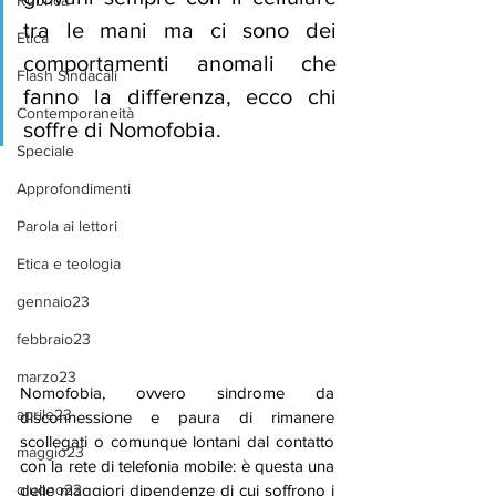
Rubrica
tra le mani ma ci sono dei 
Etica
comportamenti anomali che 
Flash Sindacali
fanno la differenza, ecco chi 
Contemporaneità
soffre di Nomofobia.
Speciale
Approfondimenti
Parola ai lettori
Etica e teologia
gennaio23
febbraio23
marzo23
Nomofobia, ovvero sindrome da 
aprile23
disconnessione e paura di rimanere 
scollegati o comunque lontani dal contatto 
maggio23
con la rete di telefonia mobile: è questa una 
delle maggiori dipendenze di cui soffrono i 
giugno23