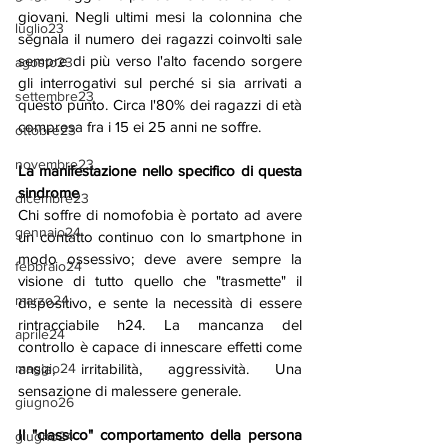
giovani. Negli ultimi mesi la colonnina che 
luglio23
segnala il numero dei ragazzi coinvolti sale 
sempre di più verso l'alto facendo sorgere 
agosto23
gli interrogativi sul perché si sia arrivati a 
settembre23
questo punto. Circa l'80% dei ragazzi di età 
compresa fra i 15 ei 25 anni ne soffre.
ottobre23
novembre23
La manifestazione nello specifico di questa 
sindrome
dicembre23
Chi soffre di nomofobia è portato ad avere 
gennaio24
un contatto continuo con lo smartphone in 
modo ossessivo; deve avere sempre la 
febbraio24
visione di tutto quello che "trasmette" il 
marzo24
dispositivo, e sente la necessità di essere 
rintracciabile h24. La mancanza del 
aprile24
controllo è capace di innescare effetti come 
ansia, irritabilità, aggressività. Una 
maggio24
sensazione di malessere generale.
giugno26
Il "classico" comportamento della persona 
giugno24