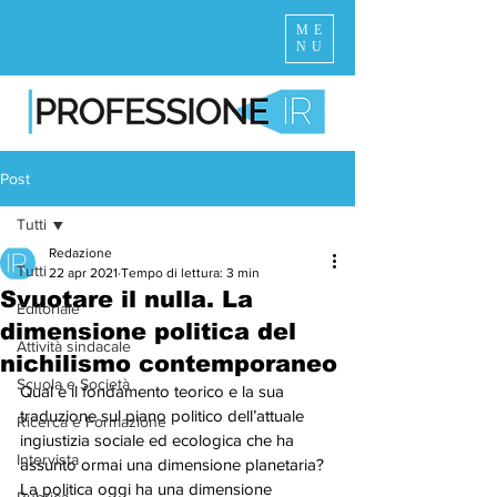
ME
NU
Post
Tutti
Redazione
Tutti
22 apr 2021
Tempo di lettura: 3 min
Svuotare il nulla. La
Editoriale
dimensione politica del
Attività sindacale
nichilismo contemporaneo
Scuola e Società
Qual è il fondamento teorico e la sua 
traduzione sul piano politico dell’attuale 
Ricerca e Formazione
ingiustizia sociale ed ecologica che ha 
Intervista
assunto ormai una dimensione planetaria? 
La politica oggi ha una dimensione 