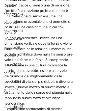
“nostre” tracce di senso una dimensione 
luglio24
“politica”: la relazione politica quando è 
settembre24
una “relazione di sensi” assume una 
dimensione orizzontale che ci permette di 
ottobre24
costruire una casa comune in cui co-
novembre24
abitare. 
La politica nichilistica, invece, ha una 
dicembre24
dimensione verticale dove la forza diviene 
gennaio25
l’unico valore nelle relazioni umane: in una 
società nichilistica dove nulla ha senso pre-
febbraio25
vale il più forte e la forza. Si comprende, 
marzo2025
allora, come in una cultura nichilistica la 
tecnica che dovrebbe essere a servizio 
aprile2025
dell’uomo e del miglioramento delle 
maggio25
condizioni di vita dei più deboli, è diventata 
invece il nuovo mezzo di arricchimento e 
giugno25
sfruttamento delle risorse del pianeta nelle 
mani della nuova forza capitalistico-
luglio25
tecnocratica. 
settembre25
Il capitalismo tecnocratico di matrice 