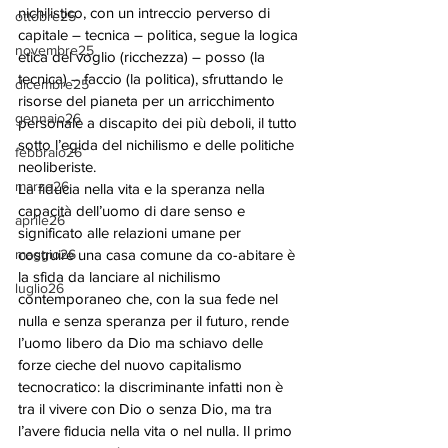
nichilistico, con un intreccio perverso di 
ottobre25
capitale – tecnica – politica, segue la logica 
novembre25
etica del voglio (ricchezza) – posso (la 
tecnica) – faccio (la politica), sfruttando le 
dicembre25
risorse del pianeta per un arricchimento 
gennaio26
personale a discapito dei più deboli, il tutto 
sotto l’egida del nichilismo e delle politiche 
febbraio26
neoliberiste. 
marzo26
La fiducia nella vita e la speranza nella 
capacità dell’uomo di dare senso e 
aprile26
significato alle relazioni umane per 
maggio26
costruire una casa comune da co-abitare è 
la sfida da lanciare al nichilismo 
luglio26
contemporaneo che, con la sua fede nel 
nulla e senza speranza per il futuro, rende 
l’uomo libero da Dio ma schiavo delle 
forze cieche del nuovo capitalismo 
tecnocratico: la discriminante infatti non è 
tra il vivere con Dio o senza Dio, ma tra 
l’avere fiducia nella vita o nel nulla. Il primo 