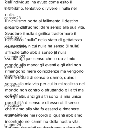
dell’individuo, ha avuto come esito il 
luglio23
nichilismo, tentativo di vivere il nulla nel 
nulla. 
agosto23
Il nichilismo porta al fallimento il destino 
proprio dell’uomo: dare senso alla sua vita. 
settembre23
Svuotare il nulla significa trasformare il 
ottobre23
nichilistico “nulla” nello stato di gettatezza 
esistenziale in cui nulla ha senso (il nulla) 
novembre23
affinché tutto abbia senso (il nulla 
dicembre23
svuotato), quel senso che io do al mio 
mondo alla mano: gli eventi e gli altri non 
gennaio24
rimangono mere coincidenze ma vengono 
febbraio24
da me dotati di senso e danno, quindi, 
senso alla mia vita per cui io mi realizzo nel 
marzo24
mondo non contro o sfruttando gli altri ma 
aprile24
con gli altri, anzi gli altri sono la mia unica 
possibilità di senso e di esserci. Il senso 
maggio24
che diamo alla vita fa esserci e rimanere 
giugno26
eternamente nei ricordi di quanti abbiamo 
incontrato nel cammino della nostra vita. 
giugno24
Saremo ricordati se riusciremo a dare alle 