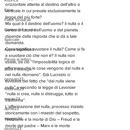
Rubrica
orizzontale attenta al destino dell’altro o 
Etica
verticale in cui prevale esclusivamente la 
legge del più forte? 
Flash Sindacali
Ma qual è il destino dell’uomo? il nulla o il 
Contemporaneità
senso. Il futuro dell’uomo e del pianeta 
dipende dalla risposta che si dà a tale 
Speciale
domanda. 
Cosa significa svuotare il nulla? Come si fa 
Approfondimenti
a svuotare ciò che non è? Il nulla non 
Parola ai lettori
esiste, da ciò “l’impossibilità logica di 
affermare che le cose vengono dal nulla e 
Etica e teologia
nel nulla ritornano”. Già Lucrezio ci 
gennaio23
avvisava del fatto che “dal nulla viene 
nulla” e secondo la legge di Lavoisier 
febbraio23
“nulla si crea, nulla si distrugge, tutto si 
marzo23
trasforma”. 
L’affermazione del nulla, processo iniziato 
aprile23
storicamente con i maestri del sospetto, 
maggio23
Nietzsche e la morte di Dio – Freud e la 
morte del padre – Marx e la morte 
giugno23