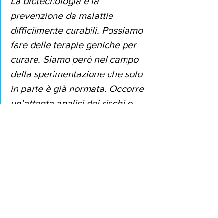
La biotecnologia è la 
prevenzione da malattie 
difficilmente curabili. Possiamo 
fare delle terapie geniche per 
curare. Siamo però nel campo 
della sperimentazione che solo 
in parte è già normata. Occorre 
un’attenta analisi dei rischi e 
dei benefici.
Intervista
maggio24
Mostra tutti
Post correlati