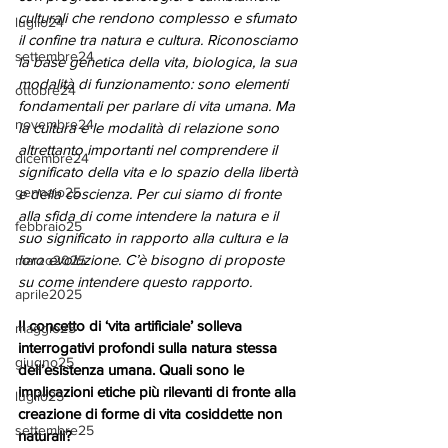
culturali che rendono complesso e sfumato 
luglio24
il confine tra natura e cultura. Riconosciamo 
settembre24
la base genetica della vita, biologica, la sua 
modalità di funzionamento: sono elementi 
ottobre24
fondamentali per parlare di vita umana. Ma 
novembre24
la cultura e le modalità di relazione sono 
altrettanto importanti nel comprendere il 
dicembre24
significato della vita e lo spazio della libertà 
gennaio25
e della coscienza. Per cui siamo di fronte 
alla sfida di come intendere la natura e il 
febbraio25
suo significato in rapporto alla cultura e la 
loro evoluzione. C’è bisogno di proposte 
marzo2025
su come intendere questo rapporto.
aprile2025
Il concetto di ‘vita artificiale’ solleva 
maggio25
interrogativi profondi sulla natura stessa 
giugno25
dell’esistenza umana. Quali sono le 
implicazioni etiche più rilevanti di fronte alla 
luglio25
creazione di forme di vita cosiddette non 
settembre25
naturali?