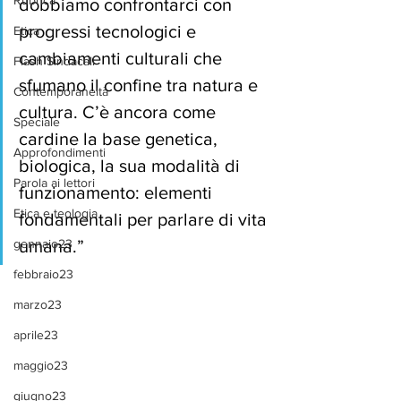
Rubrica
dobbiamo confrontarci con 
progressi tecnologici e 
Etica
cambiamenti culturali che 
Flash Sindacali
sfumano il confine tra natura e 
Contemporaneità
cultura. C’è ancora come 
Speciale
cardine la base genetica, 
Approfondimenti
biologica, la sua modalità di 
Parola ai lettori
funzionamento: elementi 
Etica e teologia
fondamentali per parlare di vita 
gennaio23
umana.”
febbraio23
marzo23
aprile23
maggio23
giugno23