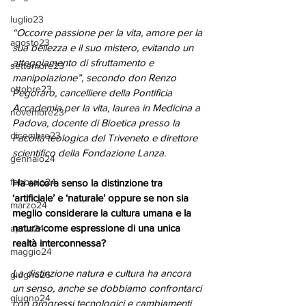
luglio23
“Occorre passione per la vita, amore per la 
agosto23
sua bellezza e il suo mistero, evitando un 
atteggiamento di sfruttamento e 
settembre23
manipolazione”, secondo don Renzo 
ottobre23
Pegoraro, cancelliere della Pontificia 
Accademia per la vita, laurea in Medicina a 
novembre23
Padova, docente di Bioetica presso la 
dicembre23
Facoltà teologica del Triveneto e direttore 
scientifico della Fondazione Lanza.
gennaio24
febbraio24
Ha ancora senso la distinzione tra 
‘artificiale’ e ‘naturale’ oppure se non sia 
marzo24
meglio considerare la cultura umana e la 
natura come espressione di una unica 
aprile24
realtà interconnessa?
maggio24
La distinzione natura e cultura ha ancora 
giugno26
un senso, anche se dobbiamo confrontarci 
giugno24
con progressi tecnologici e cambiamenti 