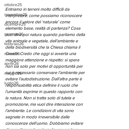
ottobre25
Entriamo in terreni molto difficili da 
novembre25
interpretare: come possiamo riconoscere 
ancora il valore del ‘naturale’ come 
dicembre25
elemento base, realtà di partenza? Cosa 
gennaio26
vuol dire poi natura quando parliamo della 
vita animale e vegetale, dell’ambiente e 
febbraio26
della biodiversità che la Chiesa chiama il 
Creato. Credo che oggi si avverta una 
marzo26
maggiore attenzione e rispetto: si spera 
aprile26
non sia solo per motivi di opportunità per 
cui è necessario conservare l’ambiente per 
maggio26
evitare l’autodistruzione. Dall’altra parte è 
luglio26
responsabilità etica definire il ruolo che 
l’umanità esprime in questo rapporto con 
la natura. Non si tratta solo di tutela e 
promozione, ma vuol dire interazione con 
l’ambiente. Le condizioni di vita sono 
segnate in modo irreversibile dalle 
conoscenze dell’uomo. Dobbiamo evitare 