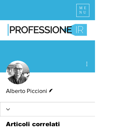
ME
NU
Altre azioni
Redattore
Alberto Piccioni
Articoli correlati