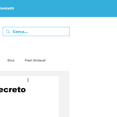
Contatti
Etica
Flash Sindacali
febbraio23
marzo23
ecreto
embre23
dicembre23