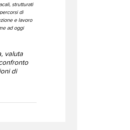
ali, strutturati 
percorsi di 
uzione e lavoro 
me ad oggi 
, valuta 
confronto 
oni di 