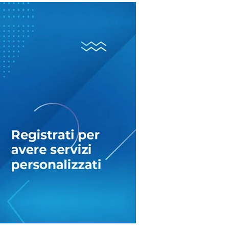
oni fuori dalle
le? Il ‘processo’ ai
messi Sposi tra
vocazione e realtà