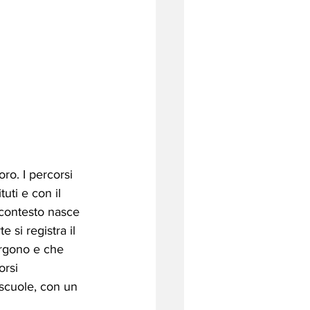
ro. I percorsi 
uti e con il 
e contesto nasce 
 si registra il 
sorgono e che 
orsi 
 scuole, con un 