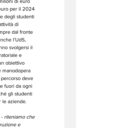
milioni di euro 
euro per il 2024 
e degli studenti 
ttività di 
mpre dal fronte 
anche l’UdS, 
no svolgersi il 
atoriale e 
un obiettivo 
re manodopera 
i percorso deve 
e fuori da ogni 
ché gli studenti 
r le aziende.
- 
riteniamo che 
truzione e 