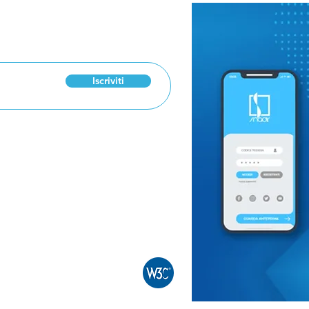
 Newsletter
“Insegnare con
Manz
passione”: Papa Leone
scuo
incontra gli insegnanti
Pro
di religione
pro
Iscriviti
0886
ro
 n. 30311 Cookie Policy