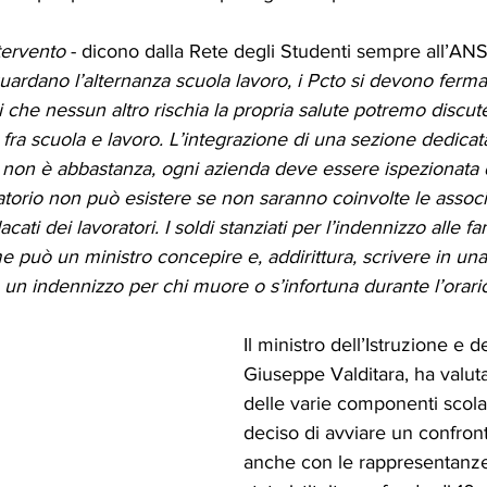
tervento
 - dicono dalla Rete degli Studenti sempre all’ANS
uardano l’alternanza scuola lavoro, i Pcto si devono ferma
che nessun altro rischia la propria salute potremo discu
o fra scuola e lavoro. L’integrazione di una sezione dedicat
i non è abbastanza, ogni azienda deve essere ispezionata da
atorio non può esistere se non saranno coinvolte le associ
cati dei lavoratori. I soldi stanziati per l’indennizzo alle f
 può un ministro concepire e, addirittura, scrivere in una
un indennizzo per chi muore o s’infortuna durante l’orario
Il ministro dell’Istruzione e d
Giuseppe Valditara, ha valuta
delle varie componenti scola
deciso di avviare un confron
anche con le rappresentanze 