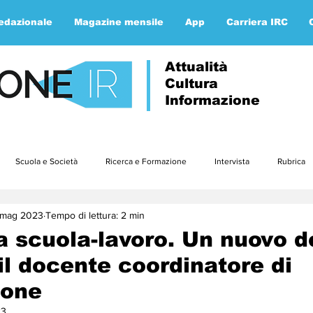
redazionale
Magazine mensile
App
Carriera IRC
Attualità
Cultura
Informazione
Scuola e Società
Ricerca e Formazione
Intervista
Rubrica
 mag 2023
Tempo di lettura: 2 min
Approfondimenti
Parola ai lettori
Etica e teologia
gennaio23
a scuola-lavoro. Un nuovo d
 il docente coordinatore di
3
luglio23
agosto23
settembre23
ottobre23
nov
ione
23