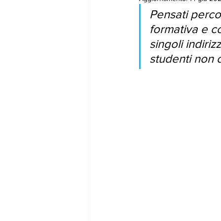
Pensati
percor
gennaio24
febbraio24
marz
formativa e co
singoli indiriz
studenti non c