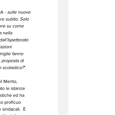
A - 
sulle nuove 
re subito. Solo 
tere su come 
a nella 
ll’Ispettorato 
azioni 
amiglie fanno 
 proposta di 
 scolastico?
”
el Merito, 
to le istanze 
stiche ed ha 
to proficuo 
sindacali.  È 