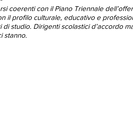
si coerenti con il Piano Triennale dell’offer
o24
aprile24
maggio24
n il profilo culturale, educativo e professio
zi di studio. Dirigenti scolastici d’accordo ma
i stanno.