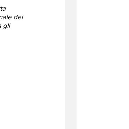
ta 
nale dei 
 gli 