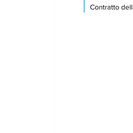
Contratto dell
gennaio24
febbraio24
marz