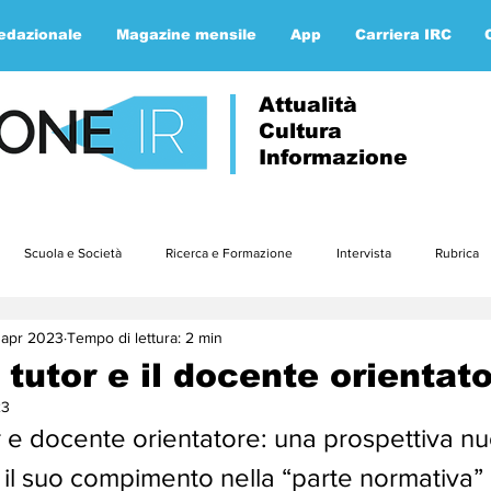
redazionale
Magazine mensile
App
Carriera IRC
Attualità
Cultura
Informazione
Scuola e Società
Ricerca e Formazione
Intervista
Rubrica
 apr 2023
Tempo di lettura: 2 min
Approfondimenti
Parola ai lettori
Etica e teologia
gennaio23
 tutor e il docente orientat
23
3
luglio23
agosto23
settembre23
ottobre23
nov
 e docente orientatore: una prospettiva n
 il suo compimento nella “parte normativa” 