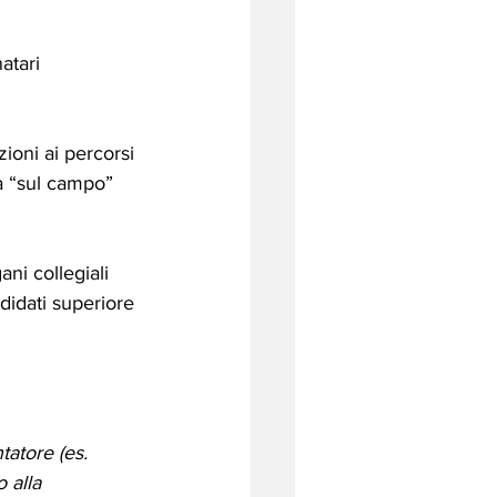
atari 
ioni ai percorsi 
a “sul campo” 
ani collegiali 
didati superiore 
ntatore (es. 
 alla 