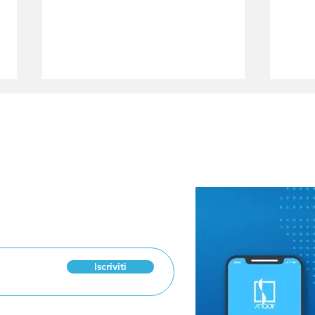
 Newsletter
La tutela dell'identità
Rei
morale e professionale
cont
del docente
spec
Cas
Iscriviti