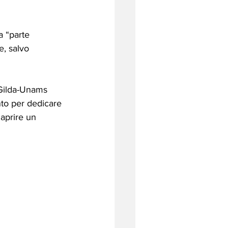
a “parte 
e, salvo 
 Gilda-Unams 
to per dedicare 
 aprire un 