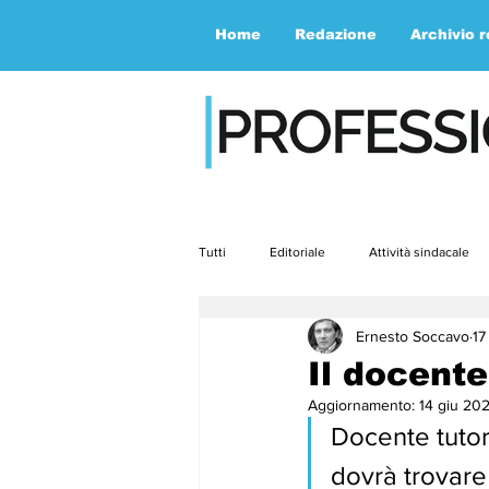
Home
Redazione
Archivio 
Tutti
Editoriale
Attività sindacale
Ernesto Soccavo
17
Contemporaneità
Speciale
Il docente
Aggiornamento:
14 giu 20
aprile23
maggio23
giugno2
Docente tutor
dovrà trovare