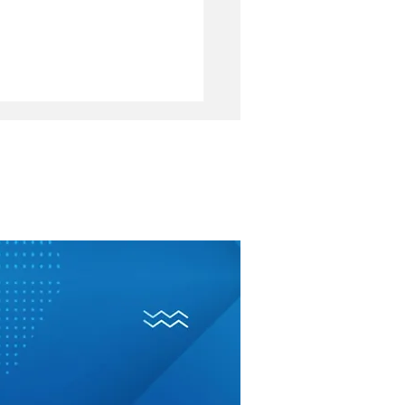
terazione dei
ratti: le
ificazioni della
sazione