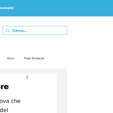
Contatti
Etica
Flash Sindacali
febbraio23
marzo23
ore
embre23
dicembre23
uova che 
del 