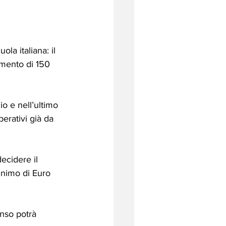
la italiana: il 
iamento di 150 
o e nell’ultimo 
rativi già da 
ecidere il 
inimo di Euro 
enso potrà 