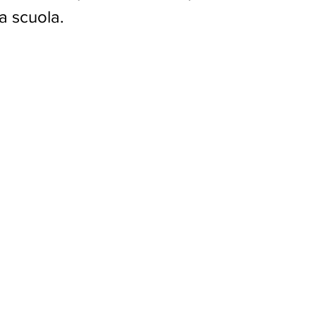
a scuola.
o24
aprile24
maggio24