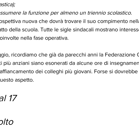
stica);
 assumere la funzione per almeno un triennio scolastico.
ospettiva nuova che dovrà trovare il suo compimento nell
to della scuola. Tutte le sigle sindacali mostrano interess
involte nella fase operativa. 
aggio, ricordiamo che già da parecchi anni la Federazione
i più anziani siano esonerati da alcune ore di insegnamen
l’affiancamento dei colleghi più giovani. Forse si dovrebbe
uesto aspetto. 
al 17 
lto 