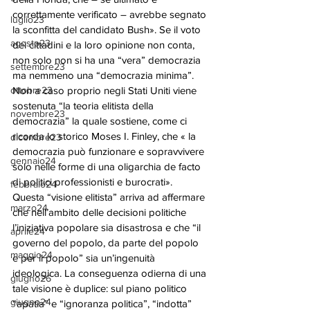
correttamente verificato – avrebbe segnato 
luglio23
la sconfitta del candidato Bush». Se il voto 
agosto23
dei cittadini e la loro opinione non conta, 
non solo non si ha una “vera” democrazia 
settembre23
ma nemmeno una “democrazia minima”.
ottobre23
Non a caso proprio negli Stati Uniti viene 
sostenuta “la teoria elitista della 
novembre23
democrazia” la quale sostiene, come ci 
ricorda lo storico Moses I. Finley, che « la 
dicembre23
democrazia può funzionare e sopravvivere 
gennaio24
solo nelle forme di una oligarchia de facto 
di politici professionisti e burocrati».
febbraio24
Questa “visione elitista” arriva ad affermare 
marzo24
che nell’ambito delle decisioni politiche 
l’iniziativa popolare sia disastrosa e che “il 
aprile24
governo del popolo, da parte del popolo 
maggio24
e per il popolo” sia un’ingenuità 
ideologica. La conseguenza odierna di una 
giugno26
tale visione è duplice: sul piano politico 
giugno24
“apatia” e “ignoranza politica”, “indotta” 