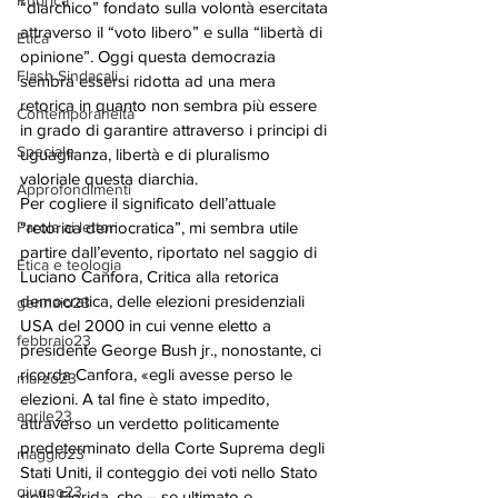
Rubrica
“diarchico” fondato sulla volontà esercitata 
attraverso il “voto libero” e sulla “libertà di 
Etica
opinione”. Oggi questa democrazia 
Flash Sindacali
sembra essersi ridotta ad una mera 
retorica in quanto non sembra più essere 
Contemporaneità
in grado di garantire attraverso i principi di 
Speciale
uguaglianza, libertà e di pluralismo 
valoriale questa diarchia.
Approfondimenti
Per cogliere il significato dell’attuale 
Parola ai lettori
“retorica democratica”, mi sembra utile 
partire dall’evento, riportato nel saggio di 
Etica e teologia
Luciano Canfora, Critica alla retorica 
democratica, delle elezioni presidenziali 
gennaio23
USA del 2000 in cui venne eletto a 
febbraio23
presidente George Bush jr., nonostante, ci 
ricorda Canfora, «egli avesse perso le 
marzo23
elezioni. A tal fine è stato impedito, 
aprile23
attraverso un verdetto politicamente 
predeterminato della Corte Suprema degli 
maggio23
Stati Uniti, il conteggio dei voti nello Stato 
giugno23
della Florida, che – se ultimato e 