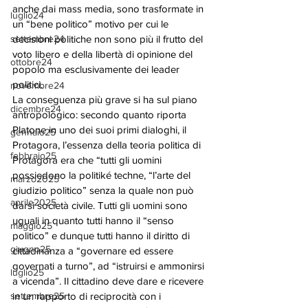
anche dai mass media, sono trasformate in 
luglio24
un “bene politico” motivo per cui le 
settembre24
decisioni politiche non sono più il frutto del 
voto libero e della libertà di opinione del 
ottobre24
popolo ma esclusivamente dei leader 
politici.
novembre24
La conseguenza più grave si ha sul piano 
dicembre24
antropologico: secondo quanto riporta 
Platone in uno dei suoi primi dialoghi, il 
gennaio25
Protagora, l’essenza della teoria politica di 
febbraio25
Protagora era che “tutti gli uomini 
possiedono la politiké techne, “l’arte del 
marzo2025
giudizio politico” senza la quale non può 
aprile2025
darsi società civile. Tutti gli uomini sono 
uguali in quanto tutti hanno il “senso 
maggio25
politico” e dunque tutti hanno il diritto di 
giugno25
cittadinanza a “governare ed essere 
governati a turno”, ad “istruirsi e ammonirsi 
luglio25
a vicenda”. Il cittadino deve dare e ricevere 
settembre25
in un rapporto di reciprocità con i 