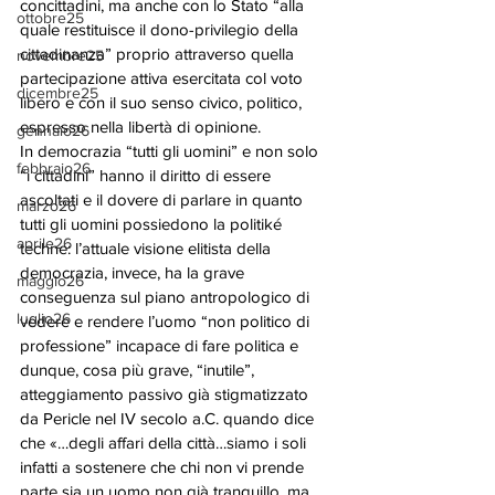
concittadini, ma anche con lo Stato “alla 
ottobre25
quale restituisce il dono-privilegio della 
cittadinanza” proprio attraverso quella 
novembre25
partecipazione attiva esercitata col voto 
dicembre25
libero e con il suo senso civico, politico, 
espresso nella libertà di opinione.
gennaio26
In democrazia “tutti gli uomini” e non solo 
febbraio26
“i cittadini” hanno il diritto di essere 
ascoltati e il dovere di parlare in quanto 
marzo26
tutti gli uomini possiedono la politiké 
aprile26
techne: l’attuale visione elitista della 
democrazia, invece, ha la grave 
maggio26
conseguenza sul piano antropologico di 
luglio26
vedere e rendere l’uomo “non politico di 
professione” incapace di fare politica e 
dunque, cosa più grave, “inutile”, 
atteggiamento passivo già stigmatizzato 
da Pericle nel IV secolo a.C. quando dice 
che «…degli affari della città…siamo i soli 
infatti a sostenere che chi non vi prende 
parte sia un uomo non già tranquillo, ma 