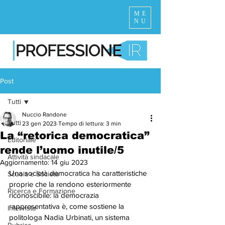
ME
NU
Post
Tutti
Nuccio Randone
Tutti
23 gen 2023
Tempo di lettura: 3 min
La “retorica democratica”
Editoriale
rende l’uomo inutile/5
Attività sindacale
Aggiornamento:
14 giu 2023
Una società democratica ha caratteristiche 
Scuola e Società
proprie che la rendono esteriormente 
Ricerca e Formazione
riconoscibile: la democrazia 
rappresentativa è, come sostiene la 
Intervista
politologa Nadia Urbinati, un sistema 