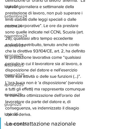
definizione di ‘orario di lavoro’ afferma: “La 
luglio24
durata giornaliera e settimanale della 
prestazione di lavoro, non può superare i 
settembre24
limiti stabiliti dalle leggi speciali o dalle 
norme corporative”. Le ore da prestare 
ottobre24
sono quelle indicate nel CCNL Scuola (art. 
novembre24
28); qualsiasi altro tempo eccedente 
andrebbe retribuito, tenuto anche conto 
dicembre24
che la direttiva 93/104/CE, art. 2, ha definito 
gennaio25
la prestazione lavorativa come “qualsiasi 
periodo in cui il lavoratore sia al lavoro, a 
febbraio25
disposizione del datore e nell’esercizio 
marzo2025
della sua attività o delle sue funzioni (…)”. 
L’ora buca non è ‘a disposizione’ (servizio 
aprile2025
a tutti gli effetti) ma rappresenta comunque 
maggio25
la mancata ottimizzazione dell’orario del 
lavoratore da parte del datore e, di 
giugno25
conseguenza, va indennizzato il disagio 
luglio25
che ne deriva. 
La contrattazione nazionale 
settembre25