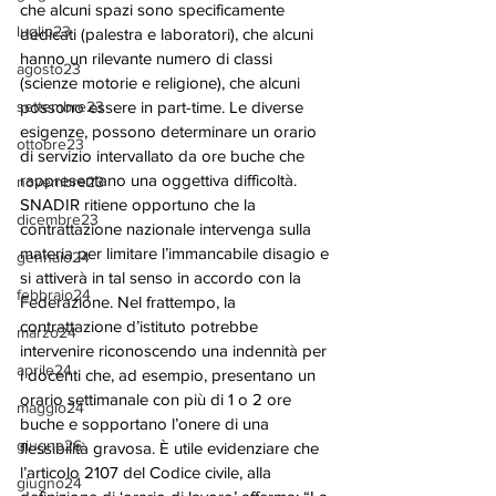
che alcuni spazi sono specificamente 
luglio23
dedicati (palestra e laboratori), che alcuni 
hanno un rilevante numero di classi 
agosto23
(scienze motorie e religione), che alcuni 
settembre23
possono essere in part-time. Le diverse 
esigenze, possono determinare un orario 
ottobre23
di servizio intervallato da ore buche che 
rappresentano una oggettiva difficoltà. 
novembre23
SNADIR ritiene opportuno che la 
dicembre23
contrattazione nazionale intervenga sulla 
materia per limitare l’immancabile disagio e 
gennaio24
si attiverà in tal senso in accordo con la 
febbraio24
Federazione. Nel frattempo, la 
contrattazione d’istituto potrebbe 
marzo24
intervenire riconoscendo una indennità per 
aprile24
i docenti che, ad esempio, presentano un 
orario settimanale con più di 1 o 2 ore 
maggio24
buche e sopportano l’onere di una 
giugno26
flessibilità gravosa. È utile evidenziare che 
l’articolo 2107 del Codice civile, alla 
giugno24