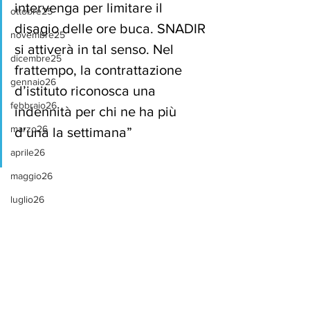
intervenga per limitare il 
ottobre25
disagio delle ore buca. SNADIR 
novembre25
si attiverà in tal senso. Nel 
dicembre25
frattempo, la contrattazione 
gennaio26
d’istituto riconosca una 
febbraio26
indennità per chi ne ha più 
marzo26
d’una la settimana”
aprile26
maggio26
luglio26