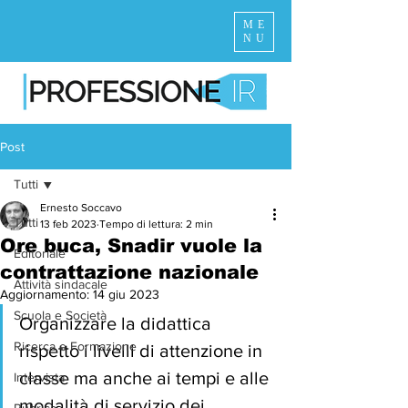
ME
NU
Post
Tutti
Ernesto Soccavo
Tutti
13 feb 2023
Tempo di lettura: 2 min
Ore buca, Snadir vuole la
Editoriale
contrattazione nazionale
Attività sindacale
Aggiornamento:
14 giu 2023
Scuola e Società
Organizzare la didattica 
Ricerca e Formazione
rispetto i livelli di attenzione in 
classe ma anche ai tempi e alle 
Intervista
modalità di servizio dei 