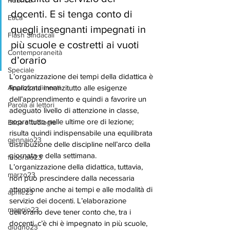
Rubrica
docenti. E si tenga conto di 
Etica
quegli insegnanti impegnati in 
Flash Sindacali
più scuole e costretti ai vuoti 
Contemporaneità
d’orario 
Speciale
L’organizzazione dei tempi della didattica è 
Approfondimenti
finalizzata innanzitutto alle esigenze 
dell’apprendimento e quindi a favorire un 
Parola ai lettori
adeguato livello di attenzione in classe, 
soprattutto nelle ultime ore di lezione; 
Etica e teologia
risulta quindi indispensabile una equilibrata 
gennaio23
distribuzione delle discipline nell’arco della 
giornata e della settimana. 
febbraio23
L’organizzazione della didattica, tuttavia, 
marzo23
non può prescindere dalla necessaria 
attenzione anche ai tempi e alle modalità di 
aprile23
servizio dei docenti. L’elaborazione 
maggio23
dell’orario deve tener conto che, tra i 
docenti, c’è chi è impegnato in più scuole, 
giugno23