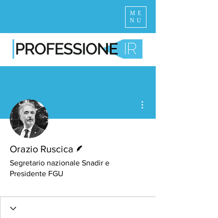
ME
NU
Altre azioni
Redattore
Orazio Ruscica
Segretario nazionale Snadir e
Presidente FGU
Editorialista
+
4