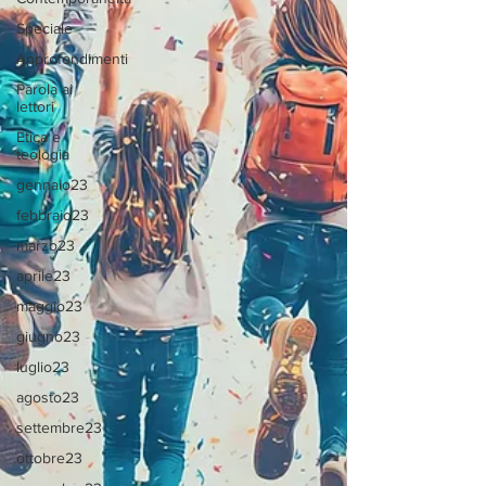
Speciale
Approfondimenti
Parola ai
lettori
Etica e
teologia
gennaio23
febbraio23
marzo23
aprile23
maggio23
giugno23
luglio23
agosto23
settembre23
ottobre23