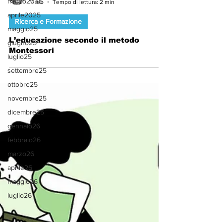
marzo2025
Arturo Francesconi
aprile2025
11 feb
Tempo di lettura: 2 min
maggio25
Ricerca e Formazione
giugno25
L’educazione secondo il metodo
luglio25
Montessori
settembre25
ottobre25
novembre25
dicembre25
gennaio26
febbraio26
marzo26
aprile26
maggio26
luglio26