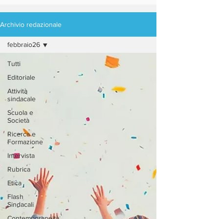
Archivio redazionale
febbraio26
Tutti
Editoriale
Attività
sindacale
Scuola e
Società
Ricerca e
Formazione
Intervista
Rubrica
Etica
Flash
Sindacali
Contemporaneità