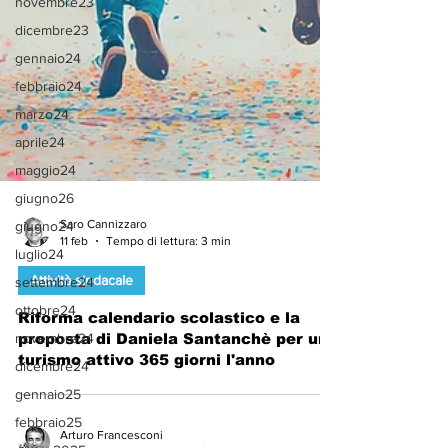
novembre23
dicembre23
gennaio24
febbraio24
marzo24
aprile24
maggio24
giugno26
giugno24
Saro Cannizzaro
luglio24
11 feb
Tempo di lettura: 3 min
settembre24
Attività sindacale
ottobre24
novembre24
Riforma calendario scolastico e la
proposta di Daniela Santanchè per un
dicembre24
turismo attivo 365 giorni l'anno
gennaio25
febbraio25